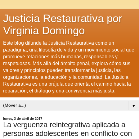
Justicia Restaurativa por
Virginia Domingo
Este blog difunde la Justicia Restaurativa como un
paradigma, una filosofía de vida y un movimiento social que
promueve relaciones más humanas, responsables y
respetuosas. Más allá del ámbito penal, explora cómo sus
valores y principios pueden transformar la justicia, las
organizaciones, la educación y la comunidad. La Justicia
Restaurativa es una brújula que orienta el camino hacia la
reparación, el diálogo y una convivencia más justa.
▼
lunes, 3 de abril de 2017
La verguenza reintegrativa aplicada a
personas adolescentes en conflicto con