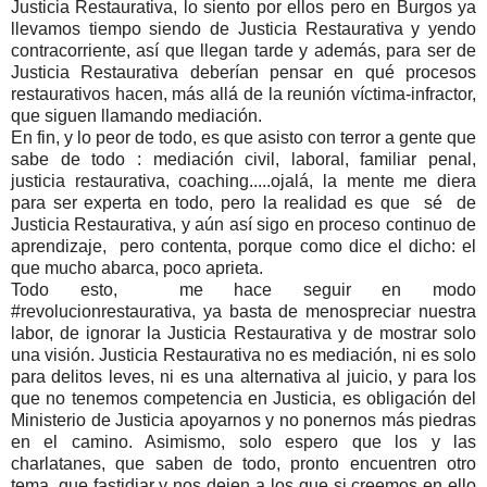
Justicia Restaurativa, lo siento por ellos pero en Burgos ya
llevamos tiempo siendo de Justicia Restaurativa y yendo
contracorriente, así que llegan tarde y además, para ser de
Justicia Restaurativa deberían pensar en qué procesos
restaurativos hacen, más allá de la reunión víctima-infractor,
que siguen llamando mediación.
En fin, y lo peor de todo, es que asisto con terror a gente que
sabe de todo : mediación civil, laboral, familiar penal,
justicia restaurativa, coaching.....ojalá, la mente me diera
para ser experta en todo, pero la realidad es que sé de
Justicia Restaurativa, y aún así sigo en proceso continuo de
aprendizaje, pero contenta, porque como dice el dicho: el
que mucho abarca, poco aprieta.
Todo esto, me hace seguir en modo
#revolucionrestaurativa, ya basta de menospreciar nuestra
labor, de ignorar la Justicia Restaurativa y de mostrar solo
una visión. Justicia Restaurativa no es mediación, ni es solo
para delitos leves, ni es una alternativa al juicio, y para los
que no tenemos competencia en Justicia, es obligación del
Ministerio de Justicia apoyarnos y no ponernos más piedras
en el camino. Asimismo, solo espero que los y las
charlatanes, que saben de todo, pronto encuentren otro
tema, que fastidiar y nos dejen a los que si creemos en ello