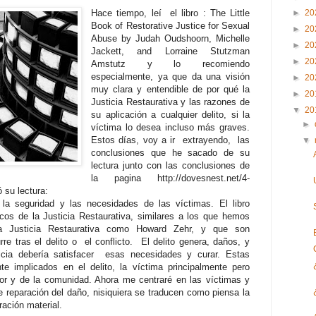
Hace tiempo, leí el libro : The Little
►
20
Book of Restorative Justice for Sexual
►
20
Abuse by Judah Oudshoorn, Michelle
►
20
Jackett, and Lorraine Stutzman
►
20
Amstutz y lo recomiendo
especialmente, ya que da una visión
►
20
muy clara y entendible de por qué la
►
20
Justicia Restaurativa y las razones de
▼
20
su aplicación a cualquier delito, si la
►
víctima lo desea incluso más graves.
Estos días, voy a ir extrayendo, las
▼
conclusiones que he sacado de su
lectura junto con las conclusiones de
la pagina http://dovesnest.net/4-
 su lectura:
a la seguridad y las necesidades de las víctimas. El libro
os de la Justicia Restaurativa, similares a los que hemos
a Justicia Restaurativa como Howard Zehr, y que son
re tras el delito o el conflicto. El delito genera, daños, y
icia debería satisfacer esas necesidades y curar. Estas
e implicados en el delito, la víctima principalmente pero
tor y de la comunidad. Ahora me centraré en las víctimas y
 reparación del daño, nisiquiera se traducen como piensa la
ración material.