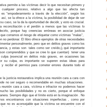
ativa permite a las víctimas decir lo que necesitan primero y
e cualquier proceso, relativo a algo que las afecta tan
 es "empoderamiento a través de la elección", según los
 así, se la ofrece a la víctima, la posibilidad de dejar de ser
su caso, se la da la oportunidad de decidir, y esto es crucial.
a la reconciliación o el perdón a menos que las víctimas lo
irlo, porque hay creencias erróneas en asociar justicia
ía que corramos el riesgo de etiquetar como víctimas "malas",
en no perdonar. El libro ofrece ejemplos de otras necesidades
rimentar personalmente, pero que en delitos graves como los
ncia, y estas son tales como ser creído,(¡ qué importante
e son comprendidos y que se cree lo que cuentan) tener una
culpa (esencial en delitos más graves, en ocasiones las
or su culpa, es importante se superen estas ideas para
 y recibir el permiso para cometer errores durante todo el
 la justicia restaurativa implica una reunión cara a cara con
puede no ser seguro o recomendable en muchas situaciones.
reunión cara a cara, víctima e infractor no podemos hacer
a mucho las posibilidades y no es cierto, porque el enfoque
anera. Siempre digo que el límite está en la imaginación . No
nos encontramos con situaciones imperfectas , como por
que no es aconsejable que la víctima se encuentre con el