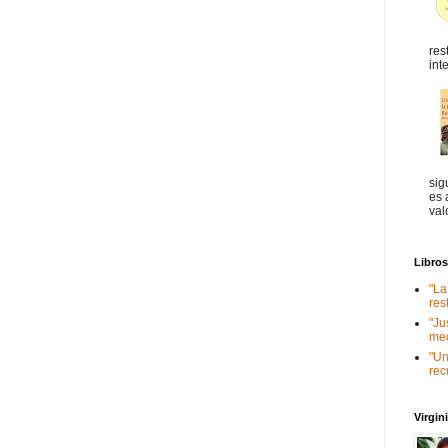
res
int
sig
es 
val
Libro
"La
res
"Ju
med
"Un
rec
Virgi