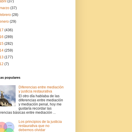
abril
(37)
marzo
(37)
febrero
(28)
enero
(29)
17
(436)
16
(289)
15
(282)
14
(259)
13
(177)
12
(7)
das populares
Diferencias entre mediación
y justicia restaurativa
El otro día hablaba de las
diferencias entre mediación
y mediación penal, hoy me
gustaría recordar las
erencias básicas entre mediación ...
Los principios de la justicia
restaurativa que no
debemos olvidar