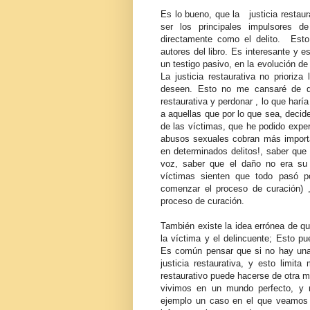
Es lo bueno, que la justicia restaur
ser los principales impulsores d
directamente como el delito. Esto
autores del libro. Es interesante y es
un testigo pasivo, en la evolución de 
La justicia restaurativa no prioriz
deseen. Esto no me cansaré de dec
restaurativa y perdonar , lo que har
a aquellas que por lo que sea, decid
de las víctimas, que he podido expe
abusos sexuales cobran más importa
en determinados delitos!, saber qu
voz, saber que el daño no era su 
víctimas sienten que todo pasó p
comenzar el proceso de curación) ,
proceso de curación.
También existe la idea errónea de que
la víctima y el delincuente; Esto 
Es común pensar que si no hay una 
justicia restaurativa, y esto limit
restaurativo puede hacerse de otra m
vivimos en un mundo perfecto, y 
ejemplo un caso en el que veamos 