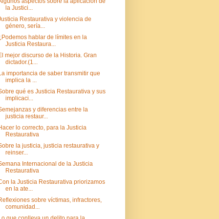
Algunos aspectos sobre la aplicación de
la Justici...
Justicia Restaurativa y violencia de
género, sería...
¿Podemos hablar de límites en la
Justicia Restaura...
El mejor discurso de la Historia. Gran
dictador.(1...
La importancia de saber transmitir que
implica la ...
Sobre qué es Justicia Restaurativa y sus
implicaci...
Semejanzas y diferencias entre la
justicia restaur...
Hacer lo correcto, para la Justicia
Restaurativa
Sobre la justicia, justicia restaurativa y
reinser...
Semana Internacional de la Justicia
Restaurativa
Con la Justicia Restaurativa priorizamos
en la ate...
Reflexiones sobre víctimas, infractores,
comunidad...
Lo que conlleva un delito para la