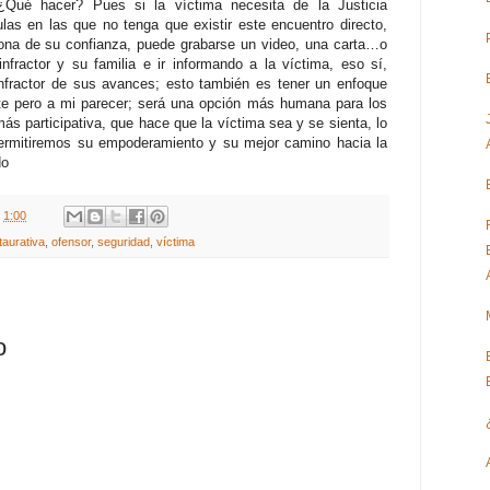
¿Qué hacer? Pues si la víctima necesita de la Justicia
as en las que no tenga que existir este encuentro directo,
ona de su confianza, puede grabarse un video, una carta…o
fractor y su familia e ir informando a la víctima, eso sí,
infractor de sus avances; esto también es tener un enfoque
nte pero a mi parecer; será una opción más humana para los
más participativa, que hace que la víctima sea y se sienta, lo
 permitiremos su empoderamiento y su mejor camino hacia la
do
t
1:00
staurativa
,
ofensor
,
seguridad
,
víctima
o