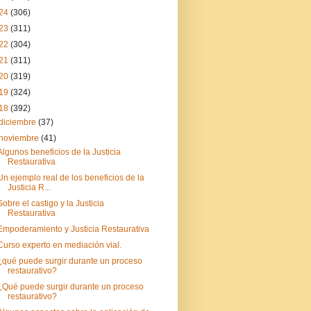
24
(306)
23
(311)
22
(304)
21
(311)
20
(319)
19
(324)
18
(392)
diciembre
(37)
noviembre
(41)
Algunos beneficios de la Justicia
Restaurativa
Un ejemplo real de los beneficios de la
Justicia R...
Sobre el castigo y la Justicia
Restaurativa
Empoderamiento y Justicia Restaurativa
Curso experto en mediación vial.
¿qué puede surgir durante un proceso
restaurativo?
¿Qué puede surgir durante un proceso
restaurativo?