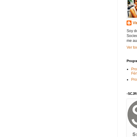
Vi
Soy do
Socied
me au
Ver to
Progra
Pro
Fén
Pro
-SCJR