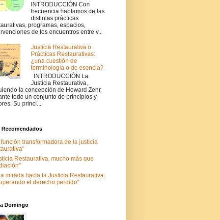
INTRODUCCIÓN Con
frecuencia hablamos de las
distintas prácticas
taurativas, programas, espacios,
ervenciones de los encuentros entre v...
Justicia Restaurativa o
Prácticas Restaurativas:
¿una cuestión de
terminología o de esencia?
INTRODUCCIÓN La
Justicia Restaurativa,
uiendo la concepción de Howard Zehr,
ante todo un conjunto de principios y
ores. Su princi...
s Recomendados
 función transformadora de la justicia
taurativa"
sticia Restaurativa, mucho más que
iación"
a mirada hacia la Justicia Restaurativa:
uperando el derecho perdido"
nia Domingo