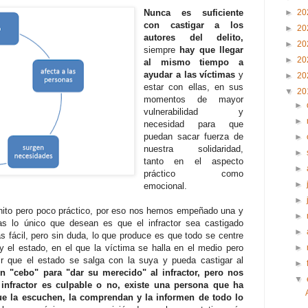
Nunca es suficiente
►
20
con castigar a los
►
20
autores del delito,
►
20
siempre
hay que llegar
►
20
al mismo tiempo a
ayudar a las víctimas
y
►
20
estar con ellas, en sus
▼
20
momentos de mayor
►
vulnerabilidad y
►
necesidad para que
puedan sacar fuerza de
►
nuestra solidaridad,
►
tanto en el aspecto
►
práctico como
►
emocional.
►
nito pero poco práctico, por eso nos hemos empeñado una y
►
as lo único que desean es que el infractor sea castigado
►
fácil, pero sin duda, lo que produce es que todo se centre
r y el estado, en el que la víctima se halla en el medio pero
►
r que el estado se salga con la suya y pueda castigar al
►
n "cebo" para "dar su merecido" al infractor, pero nos
▼
infractor es culpable o no, existe una persona que ha
ue la escuchen, la comprendan y la informen de todo lo