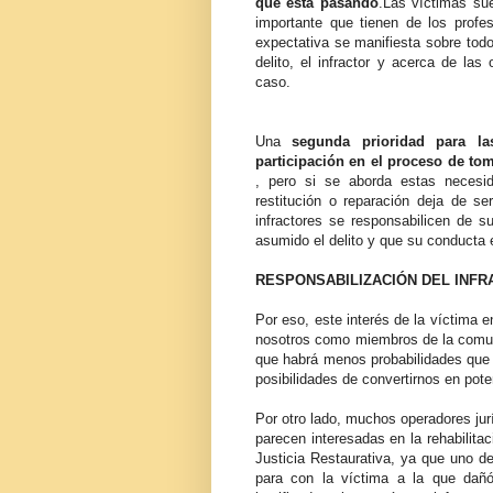
que está pasando
.Las víctimas su
importante que tienen de los profes
expectativa se manifiesta sobre todo
delito, el infractor y acerca de las
caso.
Una
segunda prioridad para la
participación en el proceso de to
, pero si se aborda estas necesida
restitución o reparación deja de s
infractores se responsabilicen de su
asumido el delito y que su conducta
RESPONSABILIZACIÓN DEL INFR
Por eso, este interés de la víctima e
nosotros como miembros de la comun
que habrá menos probabilidades que e
posibilidades de convertirnos en pot
Por otro lado, muchos operadores jur
parecen interesadas en la rehabilitac
Justicia Restaurativa, ya que uno de
para con la víctima a la que dañ