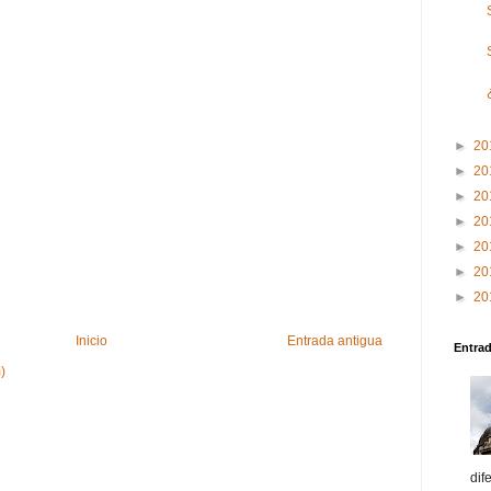
►
20
►
20
►
20
►
20
►
20
►
20
►
20
Inicio
Entrada antigua
Entra
)
dif