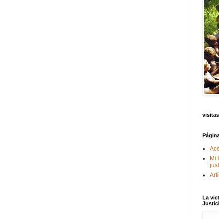
visitas
Págin
Ace
Mi 
jus
Art
La vic
Justic