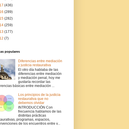
17
(436)
16
(289)
15
(282)
14
(259)
13
(177)
12
(7)
das populares
Diferencias entre mediación
y justicia restaurativa
El otro día hablaba de las
diferencias entre mediación
y mediación penal, hoy me
gustaría recordar las
erencias básicas entre mediación ...
Los principios de la justicia
restaurativa que no
debemos olvidar
INTRODUCCIÓN Con
frecuencia hablamos de las
distintas prácticas
taurativas, programas, espacios,
ervenciones de los encuentros entre v...