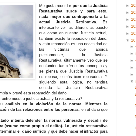
Me gusta recordar
por qué la Justicia
►
20
Restaurativa surge y para esto,
►
20
nada mejor que contraponerla a la
►
20
actual Justicia Retributiva.
Es
►
20
interesante ver las diferencias puesto
que como en nuestra Justicia actual,
►
20
también existe la reparación del daño,
▼
20
y esta reparación es una necesidad de
►
las víctimas que aborda
►
precisamente, la Justicia
Restaurativa, últimamente veo que se
►
confunden también estos conceptos y
►
se piensa que Justicia Restaurativa
►
es reparar, o más bien reparadora. Y
▼
siguiendo esta lógica, no tendría
sentido la Justicia Restaurativa
mpla y prevé esta reparación del daño.
entre nuestra justicia actual y la restaurativa?
a su análisis en la violación de la norma. Mientras la
ación de las relaciones entre las personas
, en el daño que
 estado intenta defender la norma vulnerada y decidir de
pa (asume como propio el delito). La justicia restaurativa
eterminar el daño sufrido
y qué debe hacer el infractor para