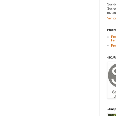
Soy do
Socied
me au
Ver to
Progra
Pro
Fén
Pro
-SCJR
-Amep