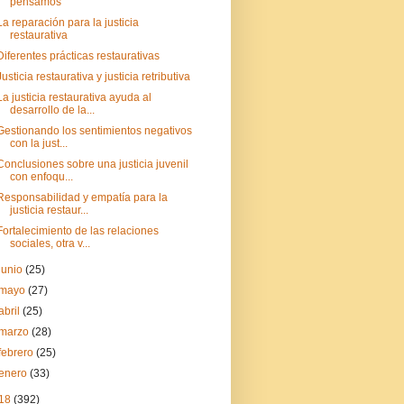
pensamos
La reparación para la justicia
restaurativa
Diferentes prácticas restaurativas
Justicia restaurativa y justicia retributiva
La justicia restaurativa ayuda al
desarrollo de la...
Gestionando los sentimientos negativos
con la just...
Conclusiones sobre una justicia juvenil
con enfoqu...
Responsabilidad y empatía para la
justicia restaur...
Fortalecimiento de las relaciones
sociales, otra v...
junio
(25)
mayo
(27)
abril
(25)
marzo
(28)
febrero
(25)
enero
(33)
18
(392)