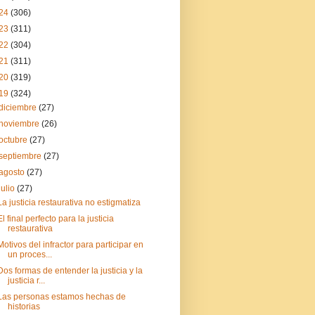
24
(306)
23
(311)
22
(304)
21
(311)
20
(319)
19
(324)
diciembre
(27)
noviembre
(26)
octubre
(27)
septiembre
(27)
agosto
(27)
julio
(27)
La justicia restaurativa no estigmatiza
El final perfecto para la justicia
restaurativa
Motivos del infractor para participar en
un proces...
Dos formas de entender la justicia y la
justicia r...
Las personas estamos hechas de
historias