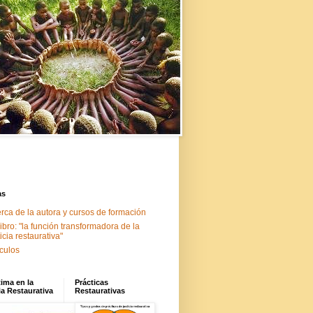
as
rca de la autora y cursos de formación
libro: "la función transformadora de la
ticia restaurativa"
ículos
tima en la
Prácticas
ia Restaurativa
Restaurativas