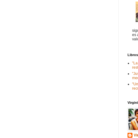
sig
es 
val
Libro
"La
res
"Ju
med
"Un
rec
Virgi
Vi