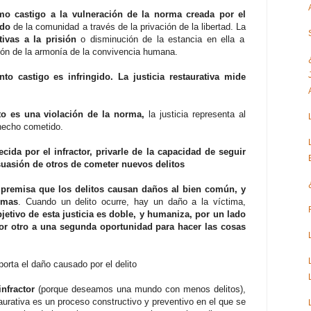
omo castigo a la vulneración de la norma creada por el
ado
de la comunidad a través de la privación de la libertad. La
ativas a la prisión
o disminución de la estancia en ella a
ción de la armonía de la convivencia humana.
anto castigo es infringido. La justicia restaurativa mide
lito es una violación de la norma,
la justicia representa al
l hecho cometido.
cida por el infractor, privarle de la capacidad de seguir
suasión de otros de cometer nuevos delitos
la premisa que los delitos causan daños al bien común, y
rmas
. Cuando un delito ocurre, hay un daño a la víctima,
jetivo de esta justicia es doble, y humaniza, por un lado
por otro a una segunda oportunidad para hacer las cosas
orta el daño causado por el delito
infractor
(porque deseamos una mundo con menos delitos),
taurativa es un proceso constructivo y preventivo en el que se