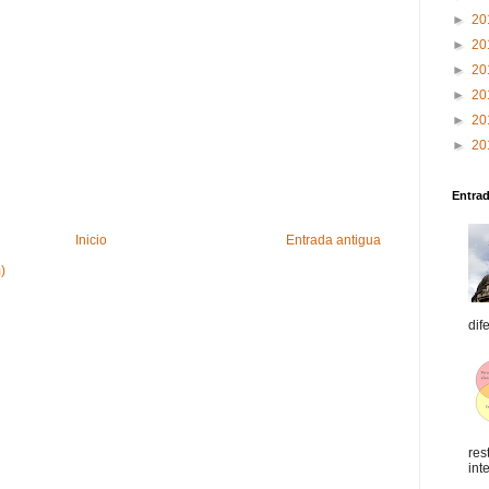
►
20
►
20
►
20
►
20
►
20
►
20
Entra
Inicio
Entrada antigua
)
dif
res
int