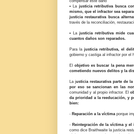
compensar este daño
• La
justicia retributiva busca c
mismo, que el infractor sea separ
justicia restaurativa busca altern
través de la reconciliación, restaura
• La
justicia retributiva mide cu
cuantos daños son reparados.
Para la
justicia retributiva, el de
gobierno y castiga al infractor por e
El
objetivo es buscar la pena mere
cometiendo nuevos delitos y la di
La j
usticia restaurativa parte de 
por eso se sancionan en las no
comunidad y al propio infractor. El
ob
da prioridad a la reeducación, y 
bien:
-
Reparación a la víctima
porque imp
-
Reintegración de la víctima y el 
como dice Braithwaite la justicia res