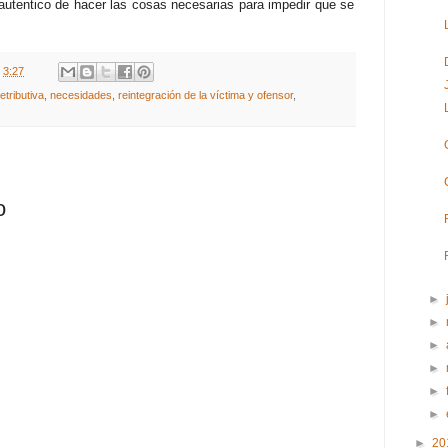
tentico de hacer las cosas necesarias para impedir que se
t
3:27
retributiva
,
necesidades
,
reintegración de la víctima y ofensor
,
o
►
►
►
►
►
►
►
20