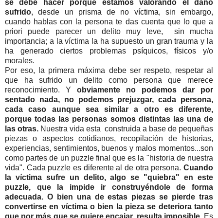
se debe hacer porque estamos valorando el daño
sufrido
, desde un prisma de no víctima, sin embargo,
cuando hablas con la persona te das cuenta que lo que a
priori puede parecer un delito muy leve, sin mucha
importancia; a la víctima la ha supuesto un gran trauma y la
ha generado ciertos problemas psíquicos, físicos y/o
morales.
Por eso, la primera máxima debe ser respeto, respetar al
que ha sufrido un delito como persona que merece
reconocimiento. Y
obviamente no podemos dar por
sentado nada, no podemos prejuzgar, cada persona,
cada caso aunque sea similar a otro es diferente,
porque todas las personas somos distintas las una de
las otras.
Nuestra vida esta construida a base de pequeñas
piezas o aspectos cotidianos, recopilación de historias,
experiencias, sentimientos, buenos y malos momentos...son
como partes de un puzzle final que es la "historia de nuestra
vida". Cada puzzle es diferente al de otra persona.
Cuando
la víctima sufre un delito, algo se "quiebra" en este
puzzle, que la impide ir construyéndole de forma
adecuada. O bien una de estas piezas se pierde tras
convertirse en víctima o bien la pieza se deteriora tanto
que por más que se quiere encajar, resulta imposible.
Es