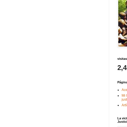
visitas
2,
Págin
Ace
Mi 
jus
Art
La vic
Justic