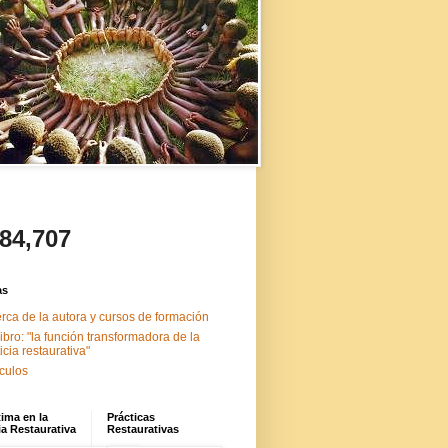
484,707
as
rca de la autora y cursos de formación
libro: "la función transformadora de la
ticia restaurativa"
ículos
tima en la
Prácticas
ia Restaurativa
Restaurativas