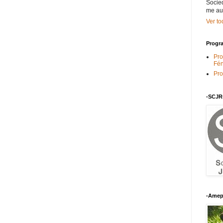
Socied
me au
Ver to
Progra
Pro
Fén
Pro
-SCJR
-Amep