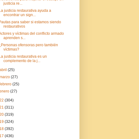
justicia re...
La justicia restaurativa ayuda a
encontrar un sign...
Pautas para saber si estamos siendo
restaurativos
Actores y víctimas del conflicto armado
aprenden s...
¿Personas ofensoras pero también
víctimas?
La justicia restaurativa es un
complemento de la j...
abril
(25)
marzo
(27)
febrero
(25)
enero
(27)
22
(304)
21
(311)
20
(319)
19
(324)
18
(392)
17
(436)