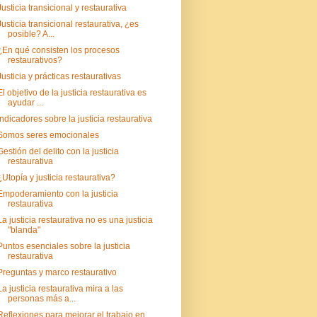
Justicia transicional y restaurativa
Justicia transicional restaurativa, ¿es
posible? A...
¿En qué consisten los procesos
restaurativos?
Justicia y prácticas restaurativas
El objetivo de la justicia restaurativa es
ayudar ...
Indicadores sobre la justicia restaurativa
Somos seres emocionales
Gestión del delito con la justicia
restaurativa
¿Utopía y justicia restaurativa?
Empoderamiento con la justicia
restaurativa
La justicia restaurativa no es una justicia
"blanda"
Puntos esenciales sobre la justicia
restaurativa
Preguntas y marco restaurativo
La justicia restaurativa mira a las
personas más a...
Reflexiones para mejorar el trabajo en