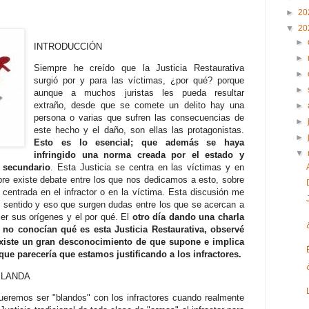
►
20
▼
20
►
INTRODUCCIÓN
►
Siempre he creído que la Justicia Restaurativa
►
surgió por y para las víctimas, ¿por qué? porque
►
aunque a muchos juristas les pueda resultar
extraño, desde que se comete un delito hay una
►
persona o varias que sufren las consecuencias de
►
este hecho y el daño, son ellas las protagonistas.
►
Esto es lo esencial; que además se haya
▼
infringido una norma creada por el estado y
s secundario
.
Esta Justicia se centra en las víctimas y en
re existe debate entre los que nos dedicamos a esto, sobre
 centrada en el infractor o en la víctima. Esta discusión me
 sentido y eso que surgen dudas entre los que se acercan a
cer sus orígenes y el por qué. El
otro día dando una charla
 no conocían qué es esta Justicia Restaurativa, observé
xiste un gran desconocimiento de que supone e implica
que parecería que estamos justificando a los infractores.
BLANDA
ueremos ser "blandos" con los infractores cuando realmente