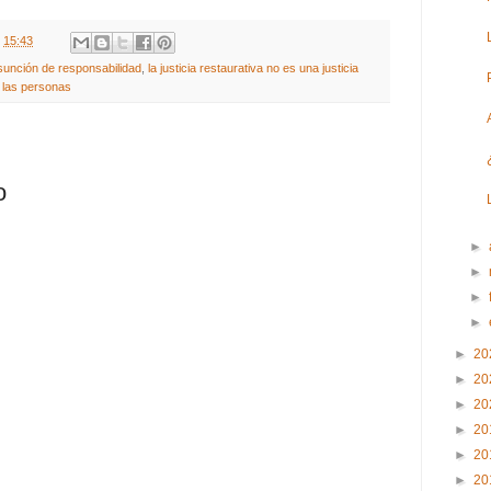
t
15:43
 asunción de responsabilidad
,
la justicia restaurativa no es una justicia
n las personas
o
►
►
►
►
►
20
►
20
►
20
►
20
►
20
►
20