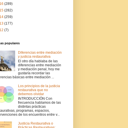
16
(289)
15
(282)
14
(259)
13
(177)
12
(7)
das populares
Diferencias entre mediación
y justicia restaurativa
El otro día hablaba de las
diferencias entre mediación
y mediación penal, hoy me
gustaría recordar las
erencias básicas entre mediación ...
Los principios de la justicia
restaurativa que no
debemos olvidar
INTRODUCCIÓN Con
frecuencia hablamos de las
distintas prácticas
taurativas, programas, espacios,
ervenciones de los encuentros entre v...
Justicia Restaurativa o
Prácticas Restaurativas: