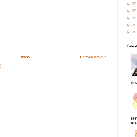
►
20
►
20
►
20
►
20
►
20
Entra
Inicio
Entrada antigua
)
dif
res
int