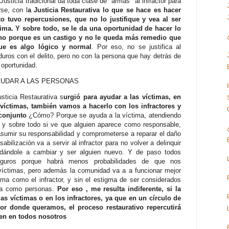
 Justicia tradicional da toda clase de "armas" al infractor para
rse, con l
a Justicia Restaurativa lo que se hace es hacer
to tuvo repercusiones, que no lo justifique y vea al ser
ima. Y sobre todo, se le da una oportunidad de hacer lo
 no porque es un castigo y no le queda más remedio que
que es algo lógico y normal
. Por eso, no se justifica al
duros con el delito, pero no con la persona que hay detrás de
 oportunidad.
YUDAR A LAS PERSONAS
sticia Restaurativa s
urgió para ayudar a las víctimas, en
víctimas, también vamos a hacerlo con los infractores y
 conjunto
¿Cómo? Porque se ayuda a la víctima, atendiendo
y sobre todo si ve que alguien aparece como responsable,
 asumir su responsabilidad y comprometerse a reparar el daño
bilización va a servir al infractor para no volver a delinquir
dándole a cambiar y ser alguien nuevo. Y de paso todos
guros porque habrá menos probabilidades de que nos
 víctimas, pero además la comunidad va a a funcionar mejor
tima como el infractor, y sin el estigma de ser considerados
 ya como personas.
Por eso , me resulta indiferente, si la
las víctimas o en los infractores, ya que en un círculo de
r donde queramos, el proceso restaurativo repercutirá
en en todos nosotros