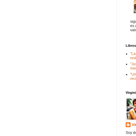
sig
es 
val
Libro
"La
res
"Ju
med
"Un
rec
Virgi
Vi
Soy do