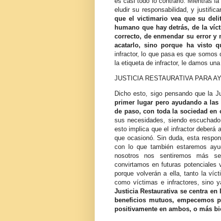
es casi todo lo contrario. Mientras la
eludir su responsabilidad, y justifica
que el victimario vea que su deli
humano que hay detrás, de la víct
correcto, de enmendar su error y
acatarlo, sino porque ha visto 
infractor, lo que pasa es que somos 
la etiqueta de infractor, le damos una
JUSTICIA RESTAURATIVA PARA A
Dicho esto, sigo pensando que la Ju
primer lugar pero ayudando a las 
de paso, con toda la sociedad en
sus necesidades, siendo escuchado 
esto implica que el infractor deberá
que ocasionó. Sin duda, esta responsa
con lo que también estaremos ayu
nosotros nos sentiremos más se
convirtamos en futuras potenciales
porque volverán a ella, tanto la víc
como víctimas e infractores, sino
Justicia Restaurativa se centra en 
beneficios mutuos, empecemos po
positivamente en ambos, o más bi