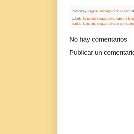
Posted by
Virginia Domingo de la Fuente
a
Labels:
la justicia restaurativa fomenta la
blanda
,
la justicia restaurativa se centra e
No hay comentarios:
Publicar un comentari