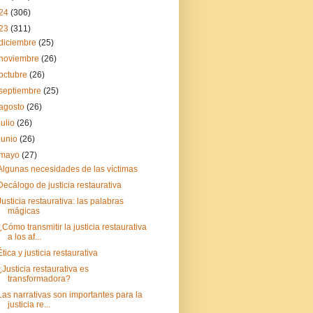
24
(306)
23
(311)
diciembre
(25)
noviembre
(26)
octubre
(26)
septiembre
(25)
agosto
(26)
julio
(26)
junio
(26)
mayo
(27)
Algunas necesidades de las víctimas
Decálogo de justicia restaurativa
Justicia restaurativa: las palabras
mágicas
¿Cómo transmitir la justicia restaurativa
a los af...
Ética y justicia restaurativa
¿Justicia restaurativa es
transformadora?
Las narrativas son importantes para la
justicia re...