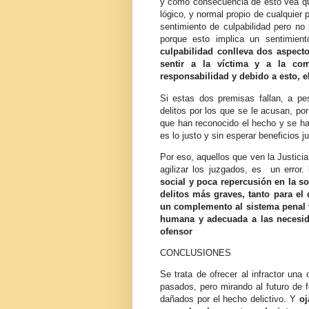
y como consecuencia de esto vea que
lógico, y normal propio de cualquier
sentimiento de culpabilidad pero no
porque esto implica un sentimient
culpabilidad conlleva dos aspecto
sentir a la víctima y a la co
responsabilidad y debido a esto, e
Si estas dos premisas fallan, a pe
delitos por los que se le acusan, po
que han reconocido el hecho y se h
es lo justo y sin esperar beneficios j
Por eso, aquellos que ven la Justicia
agilizar los juzgados, es un error.
social y poca repercusión en la so
delitos más graves, tanto para el 
un complemento al sistema penal tr
humana y adecuada a las necesid
ofensor
CONCLUSIONES
Se trata de ofrecer al infractor un
pasados, pero mirando al futuro de 
dañados por el hecho delictivo. Y
oj