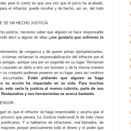
as pero lo cierto es que una vez que el juicio ha acabado,
ara el infractor, puede resultar y de hecho, así es, del todo
UE SE HA HECHO JUSTICIA
ho justicia, necesita saber que alguien se hace responsable
oído decir a alguna de ellas
¿me gustaría que sufrieran lo
timientos de venganza y de querer penas ejemplarizantes,
 víctimas reclaman la responsabilización del infractor por el
se pongan, aunque sea por un segundo en su lugar. Reclaman
n causado un daño a otro ser humano y de la misma manera
 su conjunto pudieran ponerse en su lugar, para así sentirse
 escuchadas.
Están pidiendo que alguien se haga
mo su acción ha impactado en su vida. Para muchas
, esto sería la justicia al menos cubriría, parte de sus
a Restaurativa y sus herramientas se acerca bastante.
FENSOR
guir es que el infractor se haga responsable y asuma que el
 provocó que pasara. La Justicia tradicional le da toda clase
 justificarse. Y si hablamos de infractores, mal llamados, de
 mayores porque precisamente todo el dinero y el poder que