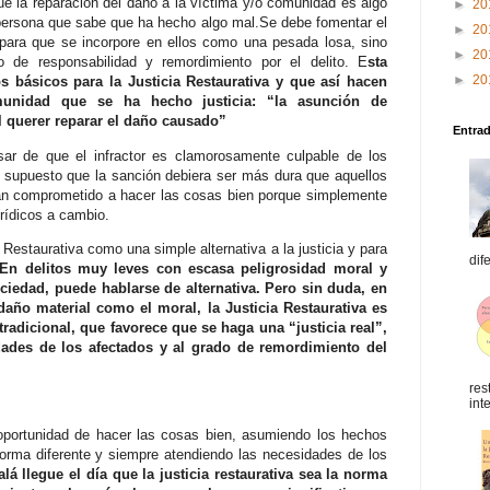
 la reparación del daño a la víctima y/o comunidad es algo
►
20
 persona que sabe que ha hecho algo mal.Se debe fomentar el
►
20
 para que se incorpore en ellos como una pesada losa, sino
►
20
o de responsabilidad y remordimiento por el delito. E
sta
►
20
s básicos para la Justicia Restaurativa y que así hacen
munidad que se ha hecho justicia: “la asunción de
l querer reparar el daño causado”
Entra
sar de que el infractor es clamorosamente culpable de los
r supuesto que la sanción debiera ser más dura que aquellos
an comprometido a hacer las cosas bien porque simplemente
urídicos a cambio.
 Restaurativa como una simple alternativa a la justicia y para
dif
En delitos muy leves con escasa peligrosidad moral y
ciedad, puede hablarse de alternativa. Pero sin duda, en
daño material como el moral, la Justicia Restaurativa es
adicional, que favorece que se haga una “justicia real”,
ades de los afectados y al grado de remordimiento del
res
int
a oportunidad de hacer las cosas bien, asumiendo los hechos
forma diferente y siempre atendiendo las necesidades de los
alá llegue el día que la justicia restaurativa sea la norma