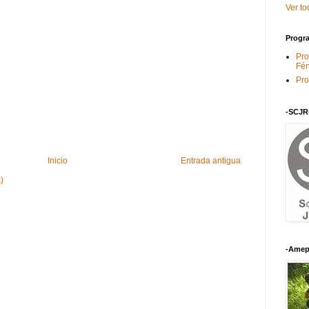
Ver to
Progra
Pro
Fén
Pro
-SCJR
Inicio
Entrada antigua
)
-Amep