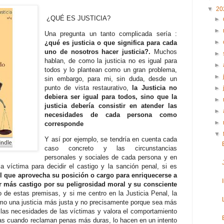
▼
20
¿QUÉ ES JUSTICIA?
►
►
Una pregunta un tanto complicada sería :
►
¿qué es justicia o que significa para cada
uno de nosotros hacer justicia?.
Muchos
►
hablan, de como la justicia no es igual para
►
todos y lo plantean como un gran problema,
►
sin embargo, para mi, sin duda, desde un
punto de vista restaurativo,
la Justicia no
►
debiera ser igual para todos, sino que la
►
justicia debería consistir en atender las
►
necesidades de cada persona como
►
corresponde
▼
Y así por ejemplo, se tendría en cuenta cada
caso concreto y las circunstancias
personales y sociales de cada persona y en
 la víctima para decidir el castigo y la sanción penal, si es
el que aprovecha su posición o cargo para enriquecerse a
er más castigo por su peligrosidad moral y su consciente
 de estas premisas, y si me centro en la Justicia Penal, la
omo una justicia más justa y no precisamente porque sea más
 las necesidades de las víctimas y valora el comportamiento
timas cuando reclaman penas más duras, lo hacen en un intento