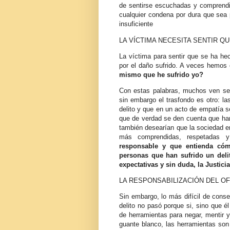
de sentirse escuchadas y comprendid
cualquier condena por dura que sea p
insuficiente
LA VÍCTIMA NECESITA SENTIR Q
La víctima para sentir que se ha hec
por el daño sufrido. A veces hemos 
mismo que he sufrido yo?
Con estas palabras, muchos ven sen
sin embargo el trasfondo es otro: las
delito y que en un acto de empatía 
que de verdad se den cuenta que ha
también desearían que la sociedad en
más comprendidas, respetadas y
responsable y que entienda có
personas que han sufrido un delito
expectativas y sin duda, la Justici
LA RESPONSABILIZACIÓN DEL O
Sin embargo, lo más difícil de conse
delito no pasó porque si, sino que él
de herramientas para negar, mentir y
guante blanco, las herramientas son