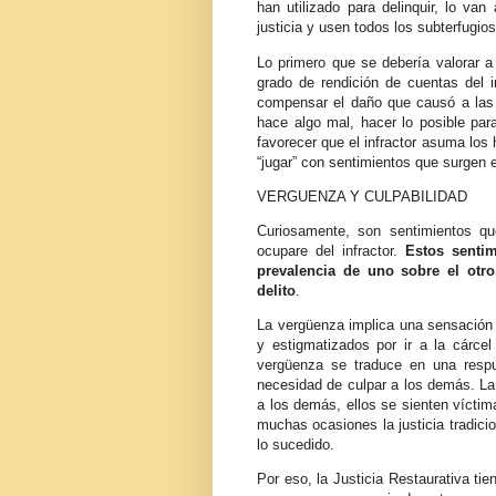
han utilizado para delinquir, lo va
justicia y usen todos los subterfugios
Lo primero que se debería valorar a 
grado de rendición de cuentas del 
compensar el daño que causó a las v
hace algo mal, hacer lo posible par
favorecer que el infractor asuma lo
“jugar” con sentimientos que surgen e
VERGUENZA Y CULPABILIDAD
Curiosamente, son sentimientos q
ocupare del infractor.
Estos senti
prevalencia de uno sobre el otr
delito
.
La vergüenza implica una sensación d
y estigmatizados por ir a la cárce
vergüenza se traduce en una respu
necesidad de culpar a los demás. La 
a los demás, ellos se sienten víctim
muchas ocasiones la justicia tradici
lo sucedido.
Por eso, la Justicia Restaurativa tie