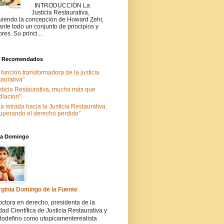
INTRODUCCIÓN La
Justicia Restaurativa,
uiendo la concepción de Howard Zehr,
ante todo un conjunto de principios y
ores. Su princi...
s Recomendados
 función transformadora de la justicia
taurativa"
sticia Restaurativa, mucho más que
iación"
a mirada hacia la Justicia Restaurativa:
uperando el derecho perdido"
nia Domingo
rginia Domingo de la Fuente
ctora en derecho, presidenta de la
ad Científica de Justicia Restaurativa y
todefino como utopicamenterealista