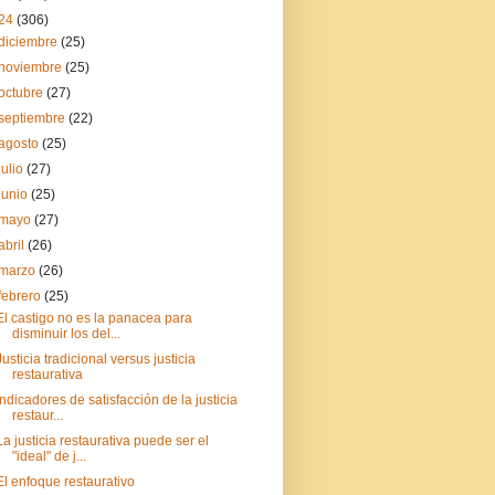
24
(306)
diciembre
(25)
noviembre
(25)
octubre
(27)
septiembre
(22)
agosto
(25)
julio
(27)
junio
(25)
mayo
(27)
abril
(26)
marzo
(26)
febrero
(25)
El castigo no es la panacea para
disminuir los del...
Justicia tradicional versus justicia
restaurativa
Indicadores de satisfacción de la justicia
restaur...
La justicia restaurativa puede ser el
"ideal" de j...
El enfoque restaurativo