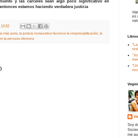
miento y las cárceles sean algo poco significativo en
 entonces estamos haciendo verdadera justicia
sig
es 
val
t
14:42
cia más justa
,
la justicia restaurativa favorece la responsabilización
,
la
Libro
a en la persona ofensora
"La
res
"Ju
med
"Un
o
rec
Virgi
Vi
Soy do
Socied
me au