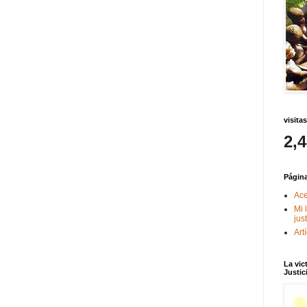
visitas
2,
Págin
Ace
Mi 
jus
Art
La vic
Justic