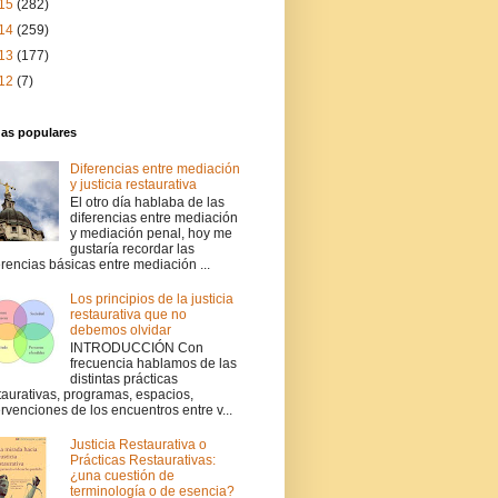
15
(282)
14
(259)
13
(177)
12
(7)
das populares
Diferencias entre mediación
y justicia restaurativa
El otro día hablaba de las
diferencias entre mediación
y mediación penal, hoy me
gustaría recordar las
erencias básicas entre mediación ...
Los principios de la justicia
restaurativa que no
debemos olvidar
INTRODUCCIÓN Con
frecuencia hablamos de las
distintas prácticas
taurativas, programas, espacios,
ervenciones de los encuentros entre v...
Justicia Restaurativa o
Prácticas Restaurativas:
¿una cuestión de
terminología o de esencia?