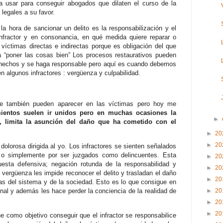
n a usar para conseguir abogados que dilaten el curso de la
 legales a su favor.
la hora de sancionar un delito es la responsabilización y el
infractor y en consonancia, en qué medida quiere reparar o
íctimas directas e indirectas porque es obligación del que
a “poner las cosas bien” Los procesos restaurativos pueden
s hechos y se haga responsable pero aquí es cuando debemos
n algunos infractores : vergüenza y culpabilidad.
ue también pueden aparecer en las víctimas pero hoy me
mientos suelen ir unidos pero en muchas ocasiones la
►
o, limita la asunción del daño que ha cometido con el
►
20
►
20
olorosa dirigida al yo. Los infractores se sienten señalados
l o simplemente por ser juzgados como delincuentes. Esta
►
20
esta defensiva; negación rotunda de la responsabilidad y
►
20
vergüenza les impide reconocer el delito y trasladan el daño
►
20
as del sistema y de la sociedad. Esto es lo que consigue en
onal y además les hace perder la conciencia de la realidad de
►
20
►
20
►
20
ne como objetivo conseguir que el infractor se responsabilice