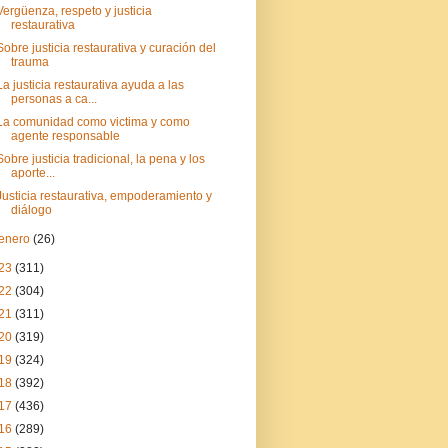
Vergüenza, respeto y justicia
restaurativa
Sobre justicia restaurativa y curación del
trauma
La justicia restaurativa ayuda a las
personas a ca...
La comunidad como victima y como
agente responsable
Sobre justicia tradicional, la pena y los
aporte...
Justicia restaurativa, empoderamiento y
diálogo
enero
(26)
23
(311)
22
(304)
21
(311)
20
(319)
19
(324)
18
(392)
17
(436)
16
(289)