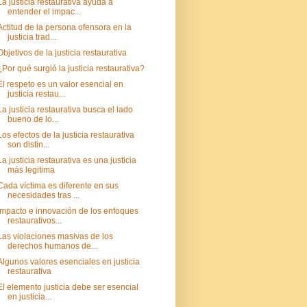
La justicia restaurativa ayuda a
entender el impac...
Actitud de la persona ofensora en la
justicia trad...
Objetivos de la justicia restaurativa
¿Por qué surgió la justicia restaurativa?
El respeto es un valor esencial en
justicia restau...
La justicia restaurativa busca el lado
bueno de lo...
Los efectos de la justicia restaurativa
son distin...
La justicia restaurativa es una justicia
más legitima
Cada víctima es diferente en sus
necesidades tras ...
Impacto e innovación de los enfoques
restaurativos...
Las violaciones masivas de los
derechos humanos de...
Algunos valores esenciales en justicia
restaurativa
El elemento justicia debe ser esencial
en justicia...