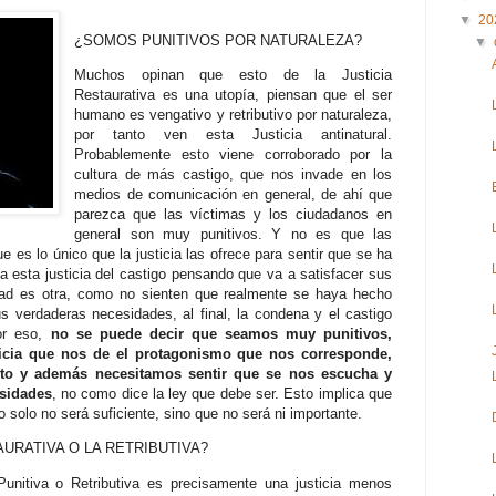
▼
20
¿SOMOS PUNITIVOS POR NATURALEZA?
▼
Muchos opinan que esto de la Justicia
Restaurativa es una utopía, piensan que el ser
humano es vengativo y retributivo por naturaleza,
por tanto ven esta Justicia antinatural.
Probablemente esto viene corroborado por la
cultura de más castigo, que nos invade en los
medios de comunicación en general, de ahí que
parezca que las víctimas y los ciudadanos en
general son muy punitivos. Y no es que las
 es lo único que la justicia las ofrece para sentir que se ha
 a esta justicia del castigo pensando que va a satisfacer sus
dad es otra, como no sienten que realmente se haya hecho
sus verdaderas necesidades, al final, la condena y el castigo
por eso,
no se puede decir que seamos muy punitivos,
icia que nos de el protagonismo que nos corresponde,
to y además necesitamos sentir que se nos escucha y
esidades
, no como dice la ley que debe ser. Esto implica que
 solo no será suficiente, sino que no será ni importante.
URATIVA O LA RETRIBUTIVA?
Punitiva o Retributiva es precisamente una justicia menos