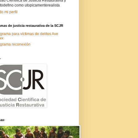
ad Científica de Justicia Restaurativa y
todefino como utopicamenterealista
do mi perfil
mas de justicia restaurativa de la SCJR
grama para víctimas de delitos Ave
ix
grama reconexión
-
ax-