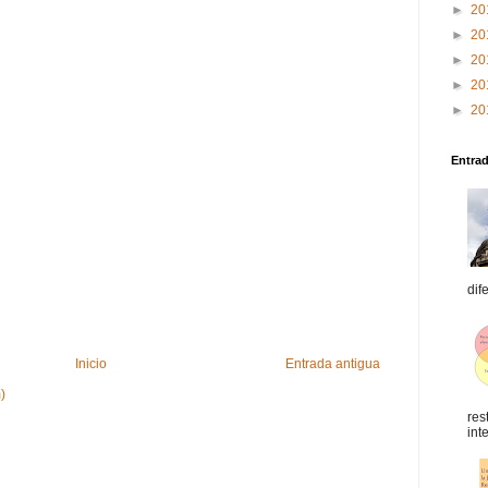
►
20
►
20
►
20
►
20
►
20
Entra
dif
Inicio
Entrada antigua
)
res
int