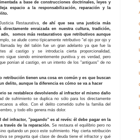
imentada a base de construcciones doctrinales, leyes y
ja espacio a la responsabilización, reparación y la
lito.
Justicia Restaurativa,
de ahí que sea una justicia más
directamente enraizada en nuestra cultura, tradición,
tro adn, somos más restaurativos que retributivos aunque
mplo, se alude como típicamente retributivo "el ojo por ojo y
 llamada ley del talión fue un gran adelanto ya que fue la
es al castigo y se introducía cierta proporcionalidad,
ro sigue siendo eminentemente punitiva y es verdad, pero
que ponían al castigo, en un intento de los "antiguos" de no
 retribución tienen una cosa en común y es que buscan
un delito, aunque la diferencia es cómo se va a hacer
librio se restablece devolviendo al infractor el mismo daño
d de sufrimiento se duplica no sólo para los directamente
rcanos a ellos. Con el delito cometido sufre la familia del
iembro, y todo ello genera más dolor.
l del infractor, "pagando" es al revés: él debe pagar en la
a través de la reparación.
Se restaura el equilibrio pero no
ino quitando un poco este sufrimiento. Hay cierta retribución
rativa se pregunta qué clase de deuda tiene el infractor y qué