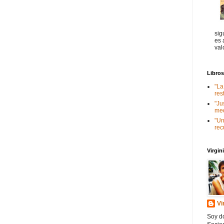
sig
es 
val
Libro
"La
res
"Ju
med
"Un
rec
Virgi
Vi
Soy do