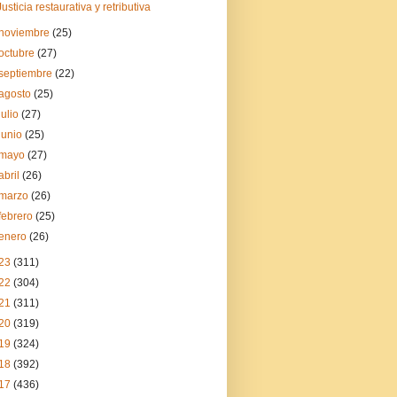
Justicia restaurativa y retributiva
noviembre
(25)
octubre
(27)
septiembre
(22)
agosto
(25)
julio
(27)
junio
(25)
mayo
(27)
abril
(26)
marzo
(26)
febrero
(25)
enero
(26)
23
(311)
22
(304)
21
(311)
20
(319)
19
(324)
18
(392)
17
(436)