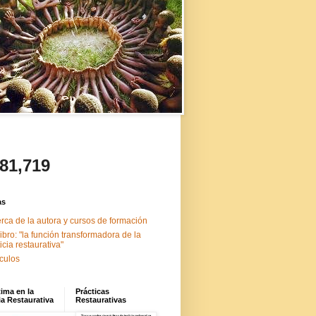
481,719
as
rca de la autora y cursos de formación
libro: "la función transformadora de la
ticia restaurativa"
ículos
tima en la
Prácticas
ia Restaurativa
Restaurativas