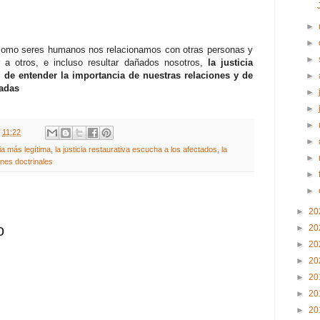
►
►
e como seres humanos nos relacionamos con otras personas y
►
 a otros, e incluso resultar dañados nosotros,
la justicia
d de entender la importancia de nuestras relaciones y de
►
adas
►
►
►
t
11:22
►
cia más legítima
,
la justicia restaurativa escucha a los afectados
,
la
►
ones doctrinales
►
►
►
20
o
►
20
►
20
►
20
►
20
►
20
►
20