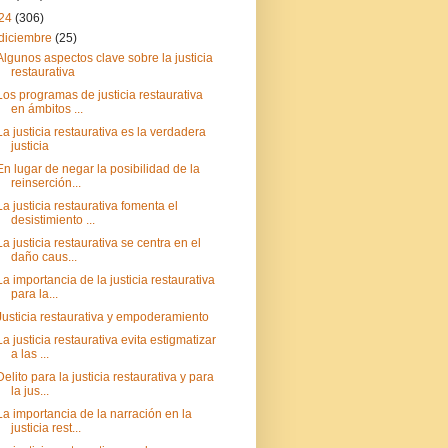
24
(306)
diciembre
(25)
Algunos aspectos clave sobre la justicia
restaurativa
Los programas de justicia restaurativa
en ámbitos ...
La justicia restaurativa es la verdadera
justicia
En lugar de negar la posibilidad de la
reinserción...
La justicia restaurativa fomenta el
desistimiento ...
La justicia restaurativa se centra en el
daño caus...
La importancia de la justicia restaurativa
para la...
Justicia restaurativa y empoderamiento
La justicia restaurativa evita estigmatizar
a las ...
Delito para la justicia restaurativa y para
la jus...
La importancia de la narración en la
justicia rest...