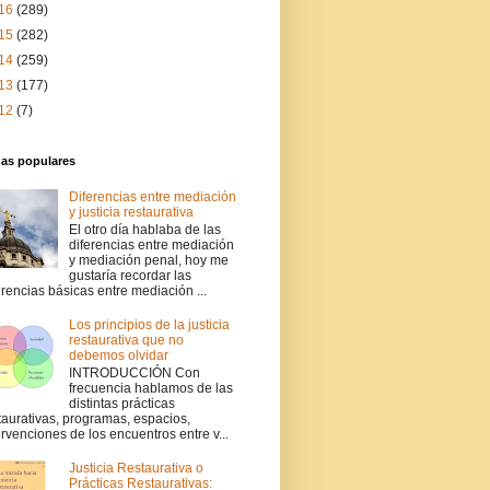
16
(289)
15
(282)
14
(259)
13
(177)
12
(7)
das populares
Diferencias entre mediación
y justicia restaurativa
El otro día hablaba de las
diferencias entre mediación
y mediación penal, hoy me
gustaría recordar las
erencias básicas entre mediación ...
Los principios de la justicia
restaurativa que no
debemos olvidar
INTRODUCCIÓN Con
frecuencia hablamos de las
distintas prácticas
taurativas, programas, espacios,
ervenciones de los encuentros entre v...
Justicia Restaurativa o
Prácticas Restaurativas: