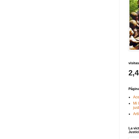
visitas
2,
Págin
Ace
Mi 
jus
Art
La vic
Justic