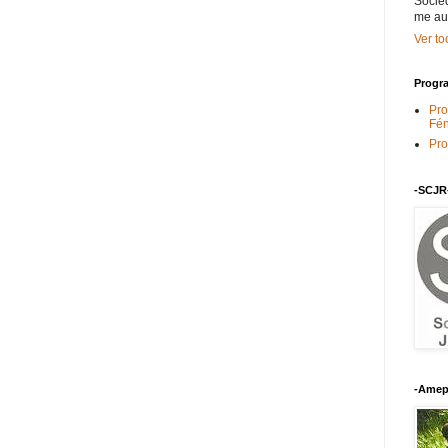
Socied
me au
Ver to
Progra
Pro
Fén
Pro
-SCJR
-Amep