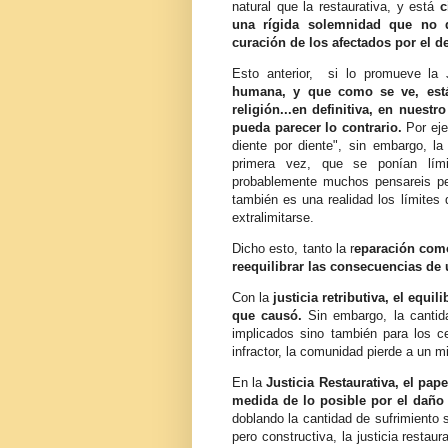
natural que la restaurativa, y está
c
una rígida solemnidad que no de
curación de los afectados por el de
Esto anterior, si lo promueve la 
humana, y que como se ve, está 
religión...en definitiva, en nues
pueda parecer lo contrario.
Por eje
diente por diente", sin embargo, la
primera vez, que se ponían límit
probablemente muchos pensareis pe
también es una realidad los límites 
extralimitarse.
Dicho esto, tanto la r
eparación como
reequilibrar las consecuencias de 
Con la
justicia retributiva, el equi
que causó.
Sin embargo, la cantida
implicados sino también para los ce
infractor, la comunidad pierde a un m
En la
Justicia Restaurativa, el pape
medida de lo posible por el daño 
doblando la cantidad de sufrimiento s
pero constructiva, la justicia restau