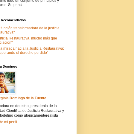
ante todo un conjunto de principios y
ores. Su princi...
s Recomendados
 función transformadora de la justicia
taurativa"
sticia Restaurativa, mucho más que
iación"
a mirada hacia la Justicia Restaurativa:
uperando el derecho perdido"
nia Domingo
rginia Domingo de la Fuente
ctora en derecho, presidenta de la
ad Científica de Justicia Restaurativa y
todefino como utopicamenterealista
do mi perfil