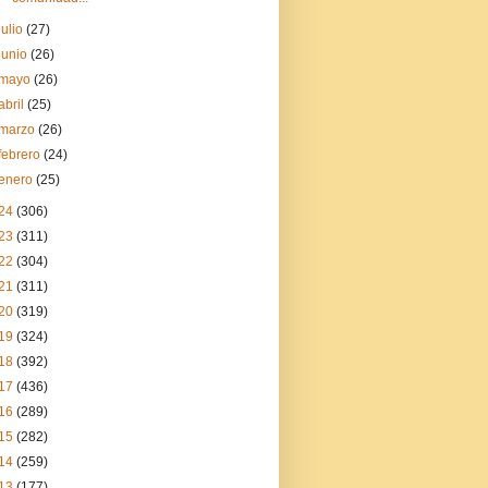
julio
(27)
junio
(26)
mayo
(26)
abril
(25)
marzo
(26)
febrero
(24)
enero
(25)
24
(306)
23
(311)
22
(304)
21
(311)
20
(319)
19
(324)
18
(392)
17
(436)
16
(289)
15
(282)
14
(259)
13
(177)