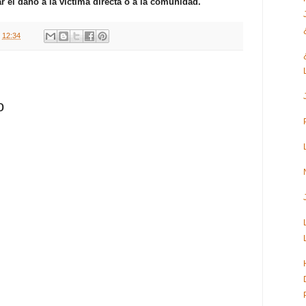
r el daño a la víctima directa o a la comunidad.
t
12:34
o