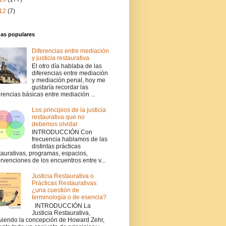
12
(7)
das populares
Diferencias entre mediación
y justicia restaurativa
El otro día hablaba de las
diferencias entre mediación
y mediación penal, hoy me
gustaría recordar las
erencias básicas entre mediación ...
Los principios de la justicia
restaurativa que no
debemos olvidar
INTRODUCCIÓN Con
frecuencia hablamos de las
distintas prácticas
taurativas, programas, espacios,
ervenciones de los encuentros entre v...
Justicia Restaurativa o
Prácticas Restaurativas:
¿una cuestión de
terminología o de esencia?
INTRODUCCIÓN La
Justicia Restaurativa,
uiendo la concepción de Howard Zehr,