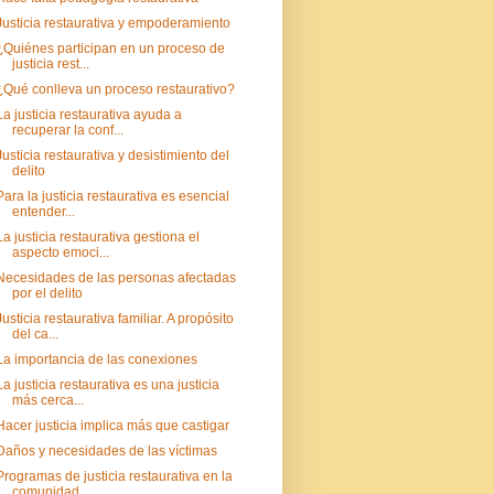
Justicia restaurativa y empoderamiento
¿Quiénes participan en un proceso de
justicia rest...
¿Qué conlleva un proceso restaurativo?
La justicia restaurativa ayuda a
recuperar la conf...
Justicia restaurativa y desistimiento del
delito
Para la justicia restaurativa es esencial
entender...
La justicia restaurativa gestiona el
aspecto emoci...
Necesidades de las personas afectadas
por el delito
Justicia restaurativa familiar. A propósito
del ca...
La importancia de las conexiones
La justicia restaurativa es una justicia
más cerca...
Hacer justicia implica más que castigar
Daños y necesidades de las víctimas
Programas de justicia restaurativa en la
comunidad...