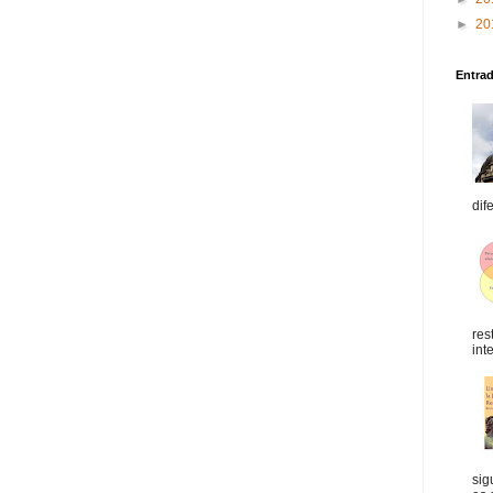
►
20
Entra
dif
res
int
sig