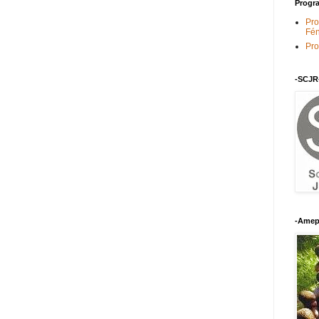
Progra
Pro
Fén
Pro
-SCJR
-Amep