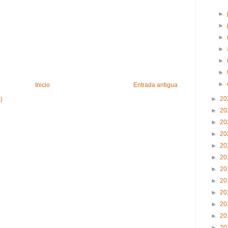
►
►
►
►
►
►
►
Inicio
Entrada antigua
►
20
)
►
20
►
20
►
20
►
20
►
20
►
20
►
20
►
20
►
20
►
20
►
20