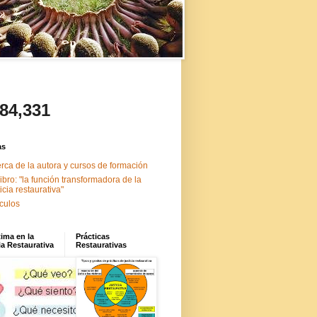
484,331
as
rca de la autora y cursos de formación
libro: "la función transformadora de la
ticia restaurativa"
ículos
tima en la
Prácticas
ia Restaurativa
Restaurativas