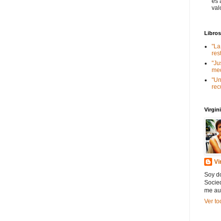
es 
val
Libro
"La
res
"Ju
med
"Un
rec
Virgi
Vi
Soy do
Socied
me au
Ver to