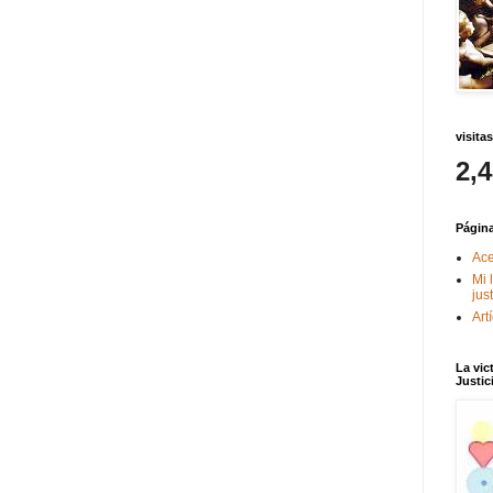
visitas
2,
Págin
Ace
Mi 
jus
Art
La vic
Justic