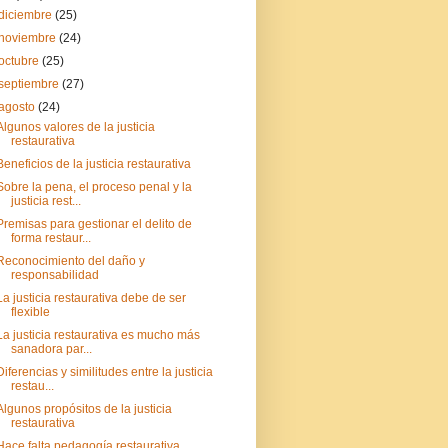
diciembre
(25)
noviembre
(24)
octubre
(25)
septiembre
(27)
agosto
(24)
Algunos valores de la justicia
restaurativa
Beneficios de la justicia restaurativa
Sobre la pena, el proceso penal y la
justicia rest...
Premisas para gestionar el delito de
forma restaur...
Reconocimiento del daño y
responsabilidad
La justicia restaurativa debe de ser
flexible
La justicia restaurativa es mucho más
sanadora par...
Diferencias y similitudes entre la justicia
restau...
Algunos propósitos de la justicia
restaurativa
Hace falta pedagogía restaurativa