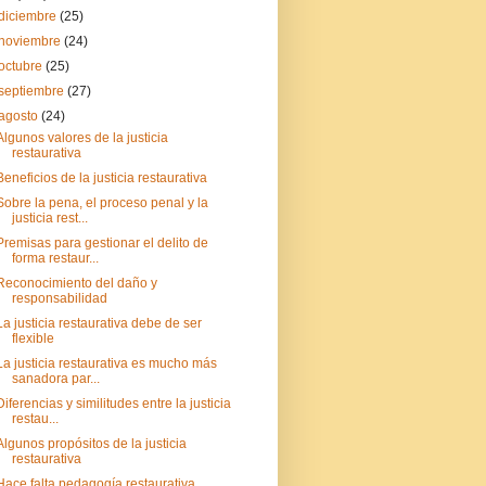
diciembre
(25)
noviembre
(24)
octubre
(25)
septiembre
(27)
agosto
(24)
Algunos valores de la justicia
restaurativa
Beneficios de la justicia restaurativa
Sobre la pena, el proceso penal y la
justicia rest...
Premisas para gestionar el delito de
forma restaur...
Reconocimiento del daño y
responsabilidad
La justicia restaurativa debe de ser
flexible
La justicia restaurativa es mucho más
sanadora par...
Diferencias y similitudes entre la justicia
restau...
Algunos propósitos de la justicia
restaurativa
Hace falta pedagogía restaurativa