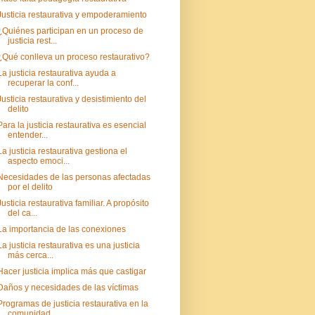
Justicia restaurativa y empoderamiento
¿Quiénes participan en un proceso de
justicia rest...
¿Qué conlleva un proceso restaurativo?
La justicia restaurativa ayuda a
recuperar la conf...
Justicia restaurativa y desistimiento del
delito
Para la justicia restaurativa es esencial
entender...
La justicia restaurativa gestiona el
aspecto emoci...
Necesidades de las personas afectadas
por el delito
Justicia restaurativa familiar. A propósito
del ca...
La importancia de las conexiones
La justicia restaurativa es una justicia
más cerca...
Hacer justicia implica más que castigar
Daños y necesidades de las víctimas
Programas de justicia restaurativa en la
comunidad...