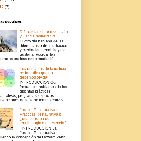
12
(7)
das populares
Diferencias entre mediación
y justicia restaurativa
El otro día hablaba de las
diferencias entre mediación
y mediación penal, hoy me
gustaría recordar las
erencias básicas entre mediación ...
Los principios de la justicia
restaurativa que no
debemos olvidar
INTRODUCCIÓN Con
frecuencia hablamos de las
distintas prácticas
taurativas, programas, espacios,
ervenciones de los encuentros entre v...
Justicia Restaurativa o
Prácticas Restaurativas:
¿una cuestión de
terminología o de esencia?
INTRODUCCIÓN La
Justicia Restaurativa,
uiendo la concepción de Howard Zehr,