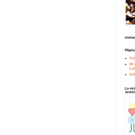
visitas
Págin
Ace
Mi 
jus
Art
La vic
Justic