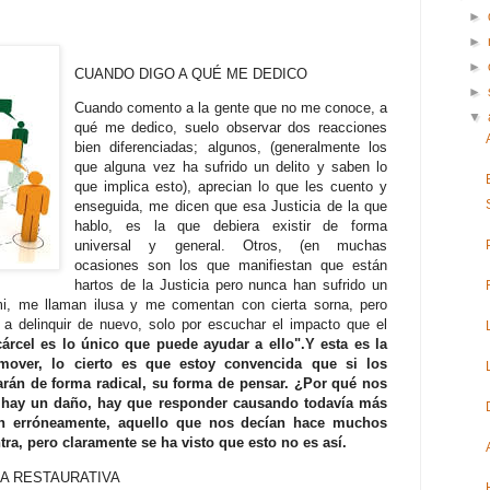
►
►
►
CUANDO DIGO A QUÉ ME DEDICO
►
Cuando comento a la gente que no me conoce, a
▼
qué me dedico, suelo observar dos reacciones
bien diferenciadas; algunos, (generalmente los
que alguna vez ha sufrido un delito y saben lo
que implica esto), aprecian lo que les cuento y
enseguida, me dicen que esa Justicia de la que
hablo, es la que debiera existir de forma
universal y general. Otros, (en muchas
ocasiones son los que manifiestan que están
hartos de la Justicia pero nunca han sufrido un
mi, me llaman ilusa y me comentan con cierta sorna, pero
 a delinquir de nuevo, solo por escuchar el impacto que el
cárcel es lo único que puede ayudar a ello".Y esta es la
over, lo cierto es que estoy convencida que si los
arán de forma radical, su forma de pensar. ¿Por qué nos
hay un daño, hay que responder causando todavía más
n erróneamente, aquello que nos decían hace muchos
tra, pero claramente se ha visto que esto no es así.
IA RESTAURATIVA