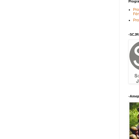
Progra
Pro
Fén
Pro
-SCJR
-Amep