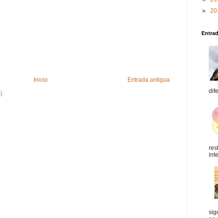
►
20
Entra
Inicio
Entrada antigua
dif
)
res
int
sig