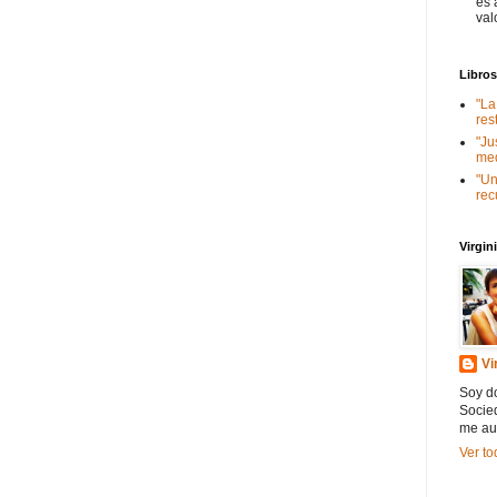
es 
val
Libro
"La
res
"Ju
med
"Un
rec
Virgi
Vi
Soy do
Socied
me au
Ver to