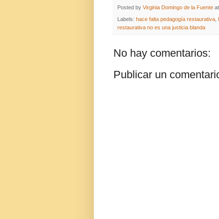
Posted by
Virginia Domingo de la Fuente
a
Labels:
hace falta pedagogía restaurativa
,
restaurativa no es una justicia blanda
No hay comentarios:
Publicar un comentari