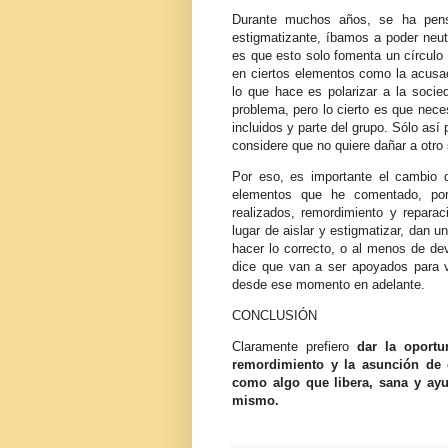
Durante muchos años, se ha pens
estigmatizante, íbamos a poder neutra
es que esto solo fomenta un círcul
en ciertos elementos como la acusa
lo que hace es polarizar a la soci
problema, pero lo cierto es que nec
incluidos y parte del grupo. Sólo as
considere que no quiere dañar a otro
Por eso, es importante el cambio d
elementos que he comentado, por
realizados, remordimiento y repar
lugar de aislar y estigmatizar, dan 
hacer lo correcto, o al menos de de
dice que van a ser apoyados para v
desde ese momento en adelante.
CONCLUSIÓN
Claramente prefiero
dar la oport
remordimiento y la asunción de 
como algo que libera, sana y ay
mismo.