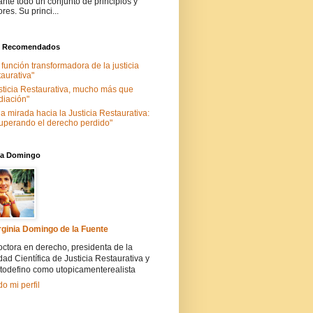
ante todo un conjunto de principios y
ores. Su princi...
s Recomendados
 función transformadora de la justicia
taurativa"
sticia Restaurativa, mucho más que
iación"
a mirada hacia la Justicia Restaurativa:
uperando el derecho perdido"
nia Domingo
rginia Domingo de la Fuente
ctora en derecho, presidenta de la
ad Científica de Justicia Restaurativa y
todefino como utopicamenterealista
do mi perfil