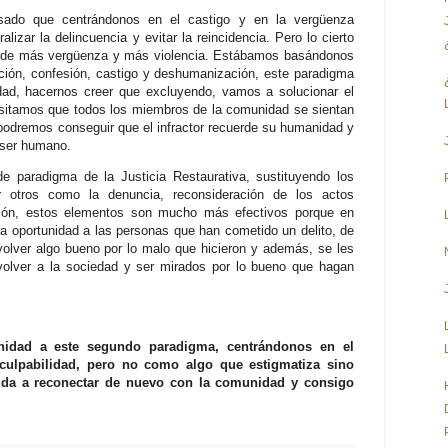
ado que centrándonos en el castigo y en la vergüenza
lizar la delincuencia y evitar la reincidencia. Pero lo cierto
o de más vergüenza y más violencia. Estábamos basándonos
ción, confesión, castigo y deshumanización, este paradigma
edad, hacernos creer que excluyendo, vamos a solucionar el
esitamos que todos los miembros de la comunidad se sientan
í podremos conseguir que el infractor recuerde su humanidad y
 ser humano.
e paradigma de la Justicia Restaurativa, sustituyendo los
 otros como la denuncia, reconsideración de los actos
ación, estos elementos son mucho más efectivos porque en
una oportunidad a las personas que han cometido un delito, de
volver algo bueno por lo malo que hicieron y además, se les
olver a la sociedad y ser mirados por lo bueno que hagan
unidad a este segundo paradigma, centrándonos en el
culpabilidad, pero no como algo que estigmatiza sino
uda a reconectar de nuevo con la comunidad y consigo