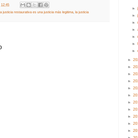
t
12:45
►
la justicia restaurativa es una justicia más legitima
,
la justicia
►
►
►
►
►
o
►
►
20
►
20
►
20
►
20
►
20
►
20
►
20
►
20
►
20
►
20
►
20
►
20