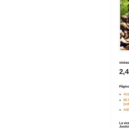
visitas
2,
Págin
Ace
Mi 
jus
Art
La vic
Justic