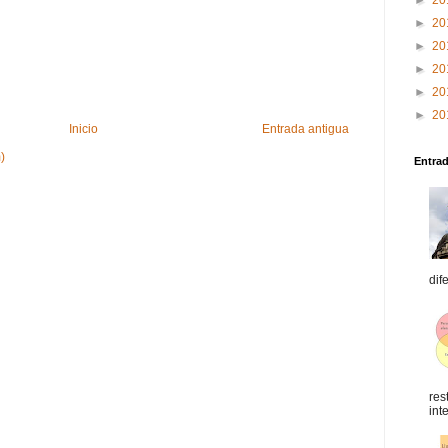
►
20
►
20
►
20
►
20
►
20
►
20
Inicio
Entrada antigua
)
Entra
dif
res
int