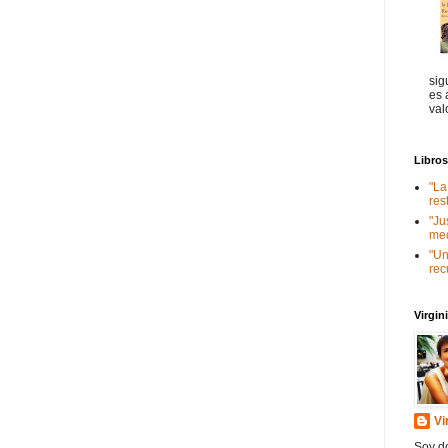
sig
es 
val
Libro
"La
res
"Ju
med
"Un
rec
Virgi
Vi
Soy do