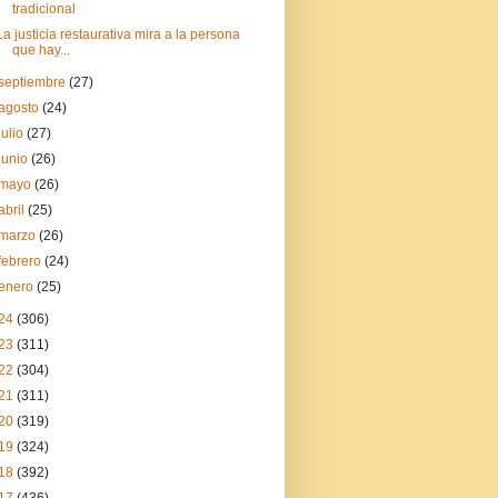
tradicional
La justicia restaurativa mira a la persona
que hay...
septiembre
(27)
agosto
(24)
julio
(27)
junio
(26)
mayo
(26)
abril
(25)
marzo
(26)
febrero
(24)
enero
(25)
24
(306)
23
(311)
22
(304)
21
(311)
20
(319)
19
(324)
18
(392)