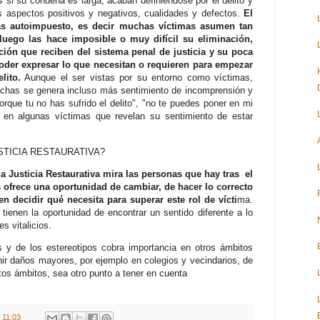
s si su condena es larga, acaban definiéndose por el delito y
aspectos positivos y negativos, cualidades y defectos.
El
ás autoimpuesto, es decir muchas víctimas asumen tan
luego las hace imposible o muy difícil su eliminación,
nción que reciben del sistema penal de justicia y su poca
poder expresar lo que necesitan o requieren para empezar
lito.
Aunque el ser vistas por su entorno como víctimas,
chas se genera incluso más sentimiento de incomprensión y
porque tu no has sufrido el delito", "no te puedes poner en mi
 en algunas víctimas que revelan su sentimiento de estar
STICIA RESTAURATIVA?
la Justicia Restaurativa mira las personas que hay tras el
 ofrece una oportunidad de cambiar, de hacer lo correcto
en decidir qué necesita para superar este rol de vícti
ma.
ienen la oportunidad de encontrar un sentido diferente a lo
es vitalicios.
s y de los estereotipos cobra importancia en otros ámbitos
ir daños mayores, por ejemplo en colegios y vecindarios, de
stos ámbitos, sea otro punto a tener en cuenta
t
11:03