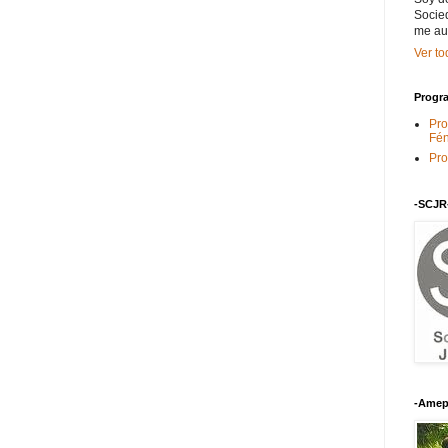
Socied
me au
Ver to
Progra
Pro
Fén
Pro
-SCJR
-Amep