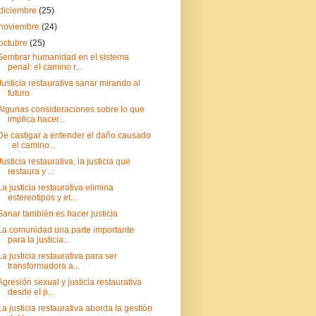
diciembre
(25)
noviembre
(24)
octubre
(25)
Sembrar humanidad en el sistema
penal: el camino r...
Justicia restaurativa sanar mirando al
futuro
Algunas consideraciones sobre lo que
implica hacer...
De castigar a entender el daño causado
: el camino...
Justicia restaurativa, la justicia que
restaura y ...
La justicia restaurativa elimina
estereotipos y et...
Sanar también es hacer justicia
La comunidad una parte importante
para la justicia...
La justicia restaurativa para ser
transformadora a...
Agresión sexual y justicia restaurativa
desde el p...
La justicia restaurativa aborda la gestión