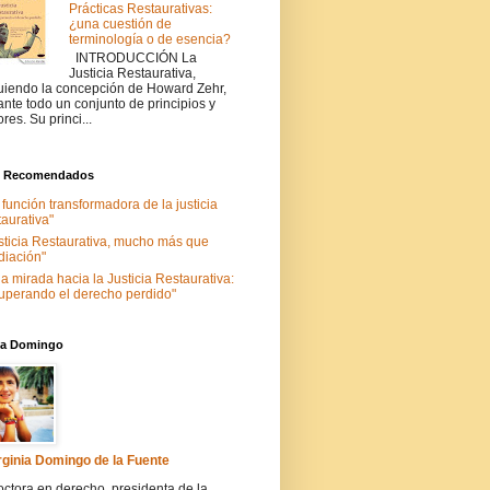
Prácticas Restaurativas:
¿una cuestión de
terminología o de esencia?
INTRODUCCIÓN La
Justicia Restaurativa,
uiendo la concepción de Howard Zehr,
ante todo un conjunto de principios y
ores. Su princi...
s Recomendados
 función transformadora de la justicia
taurativa"
sticia Restaurativa, mucho más que
iación"
a mirada hacia la Justicia Restaurativa:
uperando el derecho perdido"
nia Domingo
rginia Domingo de la Fuente
ctora en derecho, presidenta de la