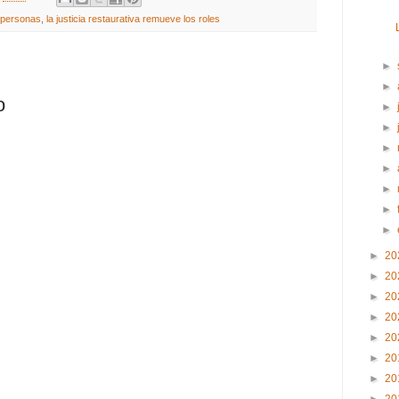
s personas
,
la justicia restaurativa remueve los roles
►
►
o
►
►
►
►
►
►
►
►
20
►
20
►
20
►
20
►
20
►
20
►
20