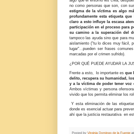
algo que el entorno les crea, despué
no como personas que son, con sus 
estigma de la víctima es algo m
profundamente esta etiqueta que 
claro a esto influye la escasa ate
participación en el proceso para 
su camino a la superación del de
tampoco las ayuda sino que para mu
aislamiento ("tu lo dices muy fácil, 
lugar"...pueden ser frases comunes
marcadas por el crimen sufrido).
¿POR QUÉ PUEDE AYUDAR LA JU
Frente a esto, lo importante es
que 
delito, recupera su humanidad, los
y a la víctima de poder tener voz 
Ambos víctimas y persona ofensora t
vivido que los permita eliminar los rol
Y esta eliminación de las etiqueta
donde es esencial actuar para preven
ahí que la justicia restaurativa en e
Posted by
Virginia Domingo de la Fuente
a