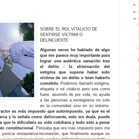
►
►
▼
SOB
RE EL ROL VITALICIO DE
SENTIRSE VÍCTIMA O
DELINCUENTE
Algunas veces he hablado de algo
que me parece muy importante para
lograr una auténtica sanación tras
el delito : la eliminación del
estigma que supone haber sido
víctima de un delito o bien haberlo
cometido.
Podemos llamarlo estigma,
etiqueta o rol vitalicio pero sea como
fuere, asumirlo de por vida, no ayuda
a las personas a reintegrarse no solo
en la comunidad sino en su entorno.
fractor es más impuesto que autoimpuesto, ya que es el
arca y le señala como delincuente, esto sin duda, puede
a que le dificultara su vida cotidiana y todo esto a pesar
to constitucional.
Pensaba que era más impuesto pero me
justicia restaurativa-reconexión, que finalmente aunque es