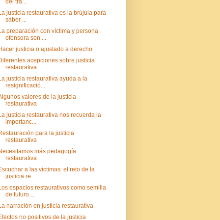
del tra...
La justicia restaurativa es la brújula para
saber ...
La preparación con víctima y persona
ofensora son ...
Hacer justicia o ajustado a derecho
Diferentes acepciones sobre justicia
restaurativa
La justicia restaurativa ayuda a la
resignificació...
Algunos valores de la justicia
restaurativa
La justicia restaurativa nos recuerda la
importanc...
Restauración para la justicia
restaurativa
Necesitamos más pedagogía
restaurativa
Escuchar a las víctimas: el reto de la
justicia re...
Los espacios restaurativos como semilla
de futuro ...
La narración en justicia restaurativa
Efectos no positivos de la justicia