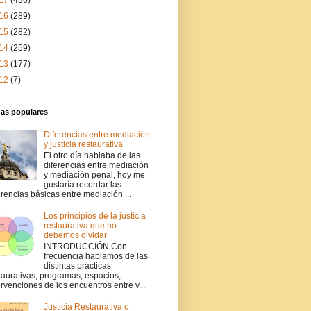
17
(436)
16
(289)
15
(282)
14
(259)
13
(177)
12
(7)
das populares
Diferencias entre mediación
y justicia restaurativa
El otro día hablaba de las
diferencias entre mediación
y mediación penal, hoy me
gustaría recordar las
erencias básicas entre mediación ...
Los principios de la justicia
restaurativa que no
debemos olvidar
INTRODUCCIÓN Con
frecuencia hablamos de las
distintas prácticas
taurativas, programas, espacios,
ervenciones de los encuentros entre v...
Justicia Restaurativa o