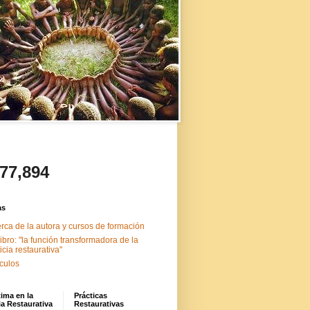
477,894
as
rca de la autora y cursos de formación
libro: "la función transformadora de la
ticia restaurativa"
ículos
tima en la
Prácticas
ia Restaurativa
Restaurativas