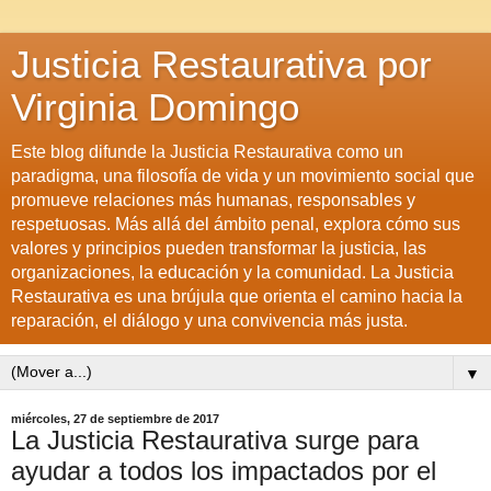
Justicia Restaurativa por
Virginia Domingo
Este blog difunde la Justicia Restaurativa como un
paradigma, una filosofía de vida y un movimiento social que
promueve relaciones más humanas, responsables y
respetuosas. Más allá del ámbito penal, explora cómo sus
valores y principios pueden transformar la justicia, las
organizaciones, la educación y la comunidad. La Justicia
Restaurativa es una brújula que orienta el camino hacia la
reparación, el diálogo y una convivencia más justa.
▼
miércoles, 27 de septiembre de 2017
La Justicia Restaurativa surge para
ayudar a todos los impactados por el