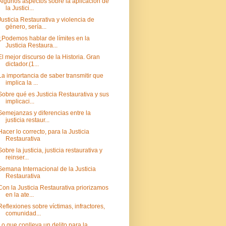
Algunos aspectos sobre la aplicación de
la Justici...
Justicia Restaurativa y violencia de
género, sería...
¿Podemos hablar de límites en la
Justicia Restaura...
El mejor discurso de la Historia. Gran
dictador.(1...
La importancia de saber transmitir que
implica la ...
Sobre qué es Justicia Restaurativa y sus
implicaci...
Semejanzas y diferencias entre la
justicia restaur...
Hacer lo correcto, para la Justicia
Restaurativa
Sobre la justicia, justicia restaurativa y
reinser...
Semana Internacional de la Justicia
Restaurativa
Con la Justicia Restaurativa priorizamos
en la ate...
Reflexiones sobre víctimas, infractores,
comunidad...
Lo que conlleva un delito para la