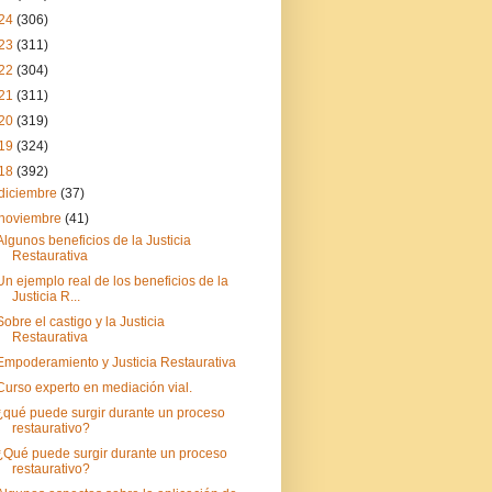
24
(306)
23
(311)
22
(304)
21
(311)
20
(319)
19
(324)
18
(392)
diciembre
(37)
noviembre
(41)
Algunos beneficios de la Justicia
Restaurativa
Un ejemplo real de los beneficios de la
Justicia R...
Sobre el castigo y la Justicia
Restaurativa
Empoderamiento y Justicia Restaurativa
Curso experto en mediación vial.
¿qué puede surgir durante un proceso
restaurativo?
¿Qué puede surgir durante un proceso
restaurativo?