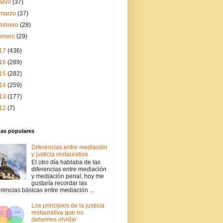
abril
(37)
marzo
(37)
febrero
(28)
enero
(29)
17
(436)
16
(289)
15
(282)
14
(259)
13
(177)
12
(7)
das populares
Diferencias entre mediación
y justicia restaurativa
El otro día hablaba de las
diferencias entre mediación
y mediación penal, hoy me
gustaría recordar las
erencias básicas entre mediación ...
Los principios de la justicia
restaurativa que no
debemos olvidar