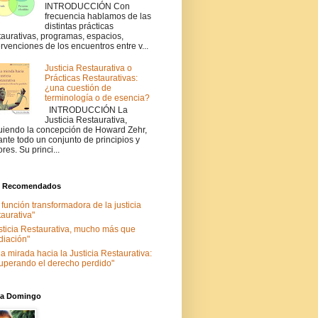
INTRODUCCIÓN Con
frecuencia hablamos de las
distintas prácticas
taurativas, programas, espacios,
ervenciones de los encuentros entre v...
Justicia Restaurativa o
Prácticas Restaurativas:
¿una cuestión de
terminología o de esencia?
INTRODUCCIÓN La
Justicia Restaurativa,
uiendo la concepción de Howard Zehr,
ante todo un conjunto de principios y
ores. Su princi...
s Recomendados
 función transformadora de la justicia
taurativa"
sticia Restaurativa, mucho más que
iación"
a mirada hacia la Justicia Restaurativa:
uperando el derecho perdido"
nia Domingo