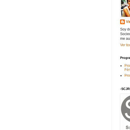
Vi
Soy do
Socied
me au
Ver to
Progra
Pro
Fén
Pro
-SCJR