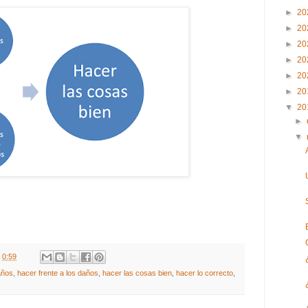
►
20
►
20
►
20
►
20
►
20
►
20
▼
20
►
▼
t
0:59
años
,
hacer frente a los daños
,
hacer las cosas bien
,
hacer lo correcto
,