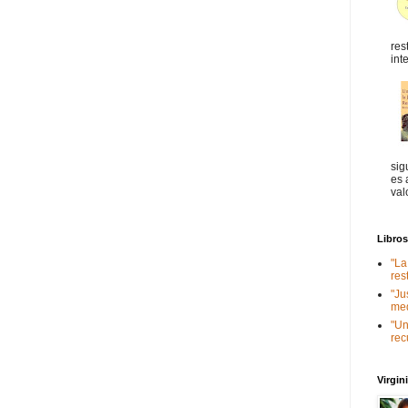
res
int
sig
es 
val
Libro
"La
res
"Ju
med
"Un
rec
Virgi