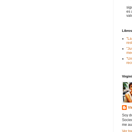
sig
es 
val
Libro
"La
res
"Ju
med
"Un
rec
Virgi
Vi
Soy do
Socied
me au
Ver to