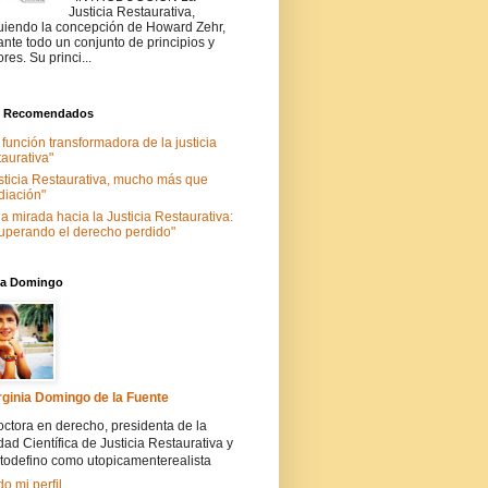
Justicia Restaurativa,
uiendo la concepción de Howard Zehr,
ante todo un conjunto de principios y
ores. Su princi...
s Recomendados
 función transformadora de la justicia
taurativa"
sticia Restaurativa, mucho más que
iación"
a mirada hacia la Justicia Restaurativa:
uperando el derecho perdido"
nia Domingo
rginia Domingo de la Fuente
ctora en derecho, presidenta de la
ad Científica de Justicia Restaurativa y
todefino como utopicamenterealista
do mi perfil