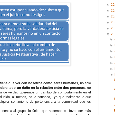
►
20
►
20
►
20
►
20
►
20
▼
20
►
►
►
►
►
►
▼
 tiene que ver con nosotros como seres humanos
, no solo
sobre todo un daño en la relación entre dos personas, no
si de verdad queremos un cambio de comportamiento en el
 solución, al menos, no la panacea, ya que realmente lo que
lquier sentimiento de pertenencia a la comunidad que les
tenencia al grupo, lo único que hacemos es favorecer más