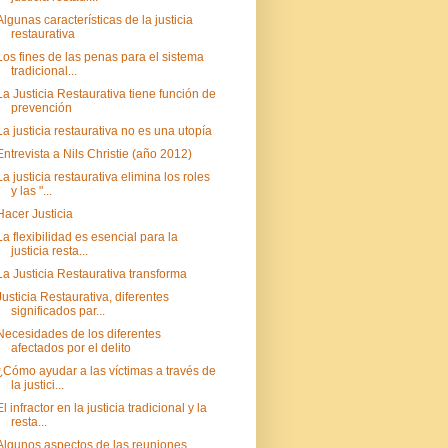
Algunas características de la justicia
restaurativa
Los fines de las penas para el sistema
tradicional...
La Justicia Restaurativa tiene función de
prevención
La justicia restaurativa no es una utopía
Entrevista a Nils Christie (año 2012)
La justicia restaurativa elimina los roles
y las "...
Hacer Justicia
La flexibilidad es esencial para la
justicia resta...
La Justicia Restaurativa transforma
Justicia Restaurativa, diferentes
significados par...
Necesidades de los diferentes
afectados por el delito
¿Cómo ayudar a las víctimas a través de
la justici...
El infractor en la justicia tradicional y la
resta...
Algunos aspectos de las reuniones