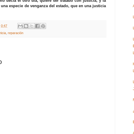
mo decía el otro día, quiere ser tratado con justicia, y la
en una especie de venganza del estado, que en una justicia
t
0:47
ticia
,
reparación
o