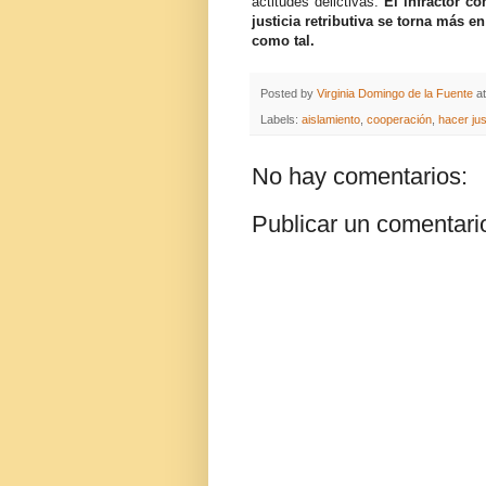
actitudes delictivas.
El infractor co
justicia retributiva se torna más 
como tal.
Posted by
Virginia Domingo de la Fuente
a
Labels:
aislamiento
,
cooperación
,
hacer jus
No hay comentarios:
Publicar un comentari