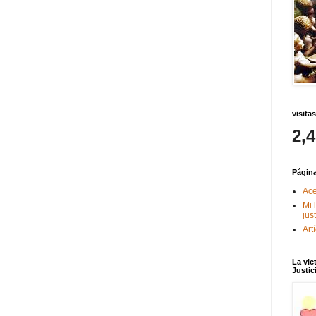
visitas
2,
Págin
Ace
Mi 
jus
Art
La vic
Justic