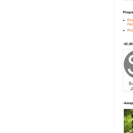
Progra
Pro
Fén
Pro
-SCJR
-Amep