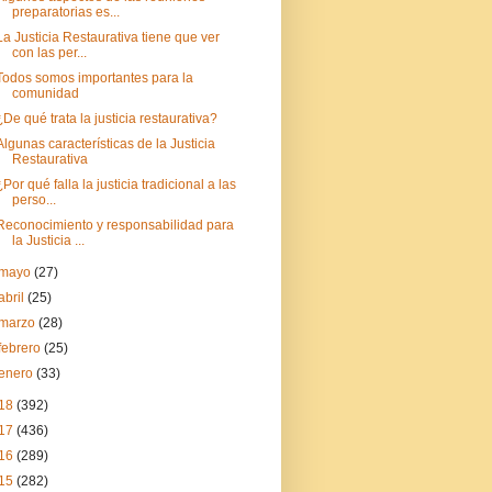
preparatorias es...
La Justicia Restaurativa tiene que ver
con las per...
Todos somos importantes para la
comunidad
¿De qué trata la justicia restaurativa?
Algunas características de la Justicia
Restaurativa
¿Por qué falla la justicia tradicional a las
perso...
Reconocimiento y responsabilidad para
la Justicia ...
mayo
(27)
abril
(25)
marzo
(28)
febrero
(25)
enero
(33)
18
(392)
17
(436)
16
(289)
15
(282)