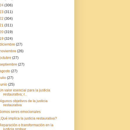
24
(306)
23
(311)
22
(304)
21
(311)
20
(319)
19
(324)
diciembre
(27)
noviembre
(26)
octubre
(27)
septiembre
(27)
agosto
(27)
julio
(27)
junio
(25)
Un valor esencial para la justicia
restaurativa; r...
Algunos objetivos de la justicia
restaurativa
Somos seres emocionales
¿Qué implica la justicia restaurativa?
Reparación o transformación en la
justicia restaur...