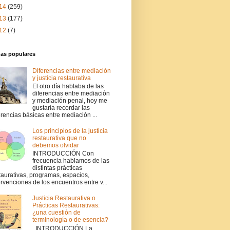
14
(259)
13
(177)
12
(7)
das populares
Diferencias entre mediación
y justicia restaurativa
El otro día hablaba de las
diferencias entre mediación
y mediación penal, hoy me
gustaría recordar las
erencias básicas entre mediación ...
Los principios de la justicia
restaurativa que no
debemos olvidar
INTRODUCCIÓN Con
frecuencia hablamos de las
distintas prácticas
taurativas, programas, espacios,
ervenciones de los encuentros entre v...
Justicia Restaurativa o
Prácticas Restaurativas:
¿una cuestión de
terminología o de esencia?
INTRODUCCIÓN La