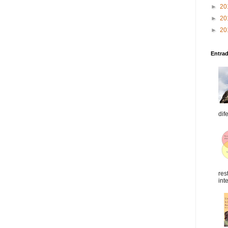
►
20
►
20
►
20
Entra
dif
res
int