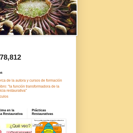
478,812
as
rca de la autora y cursos de formación
libro: "la función transformadora de la
ticia restaurativa"
ículos
tima en la
Prácticas
ia Restaurativa
Restaurativas