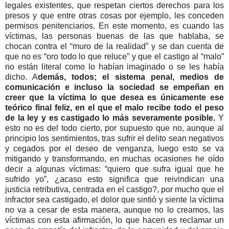
legales existentes, que respetan ciertos derechos para los
presos y que entre otras cosas por ejemplo, les conceden
permisos penitenciarios. En este momento, es cuando las
víctimas, las personas buenas de las que hablaba, se
chocan contra el “muro de la realidad” y se dan cuenta de
que no es “oro todo lo que reluce” y que el castigo al “malo”
no están literal como lo habían imaginado o se les había
dicho. A
demás, todos; el sistema penal, medios de
comunicación e incluso la sociedad se empeñan en
creer que la víctima lo que desea es únicamente ese
teórico final feliz, en el que el malo recibe todo el peso
de la ley y es castigado lo más severamente posible.
Y
esto no es del todo cierto, por supuesto que no, aunque al
principio los sentimientos, tras sufrir el delito sean negativos
y cegados por el deseo de venganza, luego esto se va
mitigando y transformando, en muchas ocasiones he oído
decir a algunas víctimas: “quiero que sufra igual que he
sufrido yo”, ¿acaso esto significa que reivindican una
justicia retributiva, centrada en el castigo?, por mucho que el
infractor sea castigado, el dolor que sintió y siente la víctima
no va a cesar de esta manera, aunque no lo creamos, las
víctimas con esta afirmación, lo que hacen es reclamar un