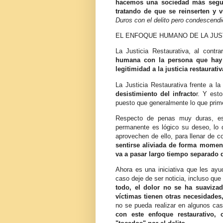
hacemos una sociedad más segura 
tratando de que se reinserten y
Duros con el delito pero condescendi
EL ENFOQUE HUMANO DE LA JUS
La Justicia Restaurativa, al contr
humana con la persona que hay d
legitimidad a la justicia restaurati
La Justicia Restaurativa frente a la
desistimiento del infracto
r. Y est
puesto que generalmente lo que primer
Respecto de penas muy duras, es 
permanente es lógico su deseo, lo
aprovechen de ello, para llenar de 
sentirse aliviada de forma moment
va a pasar largo tiempo separado
Ahora es una iniciativa que les ayud
caso deje de ser noticia, incluso que
todo, el dolor no se ha suaviza
víctimas tienen otras necesidades,
no se pueda realizar en algunos ca
con este enfoque restaurativo