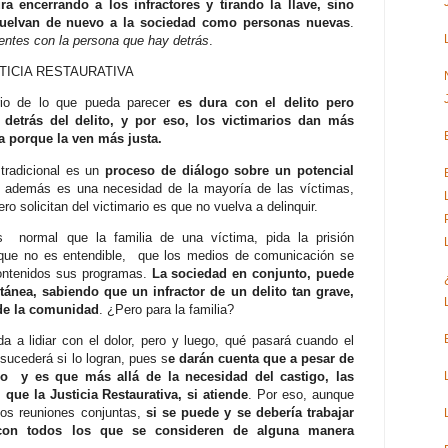
encerrando a los infractores y tirando la llave, sino
 vuelvan de nuevo a la sociedad como personas nuevas
.
entes con la persona que hay detrás
.
TICIA RESTAURATIVA
ario de lo que pueda parecer
es dura con el delito pero
etrás del delito, y por eso, los victimarios dan más
va porque la ven más justa.
 tradicional es un
proceso de diálogo sobre un potencial
o además es una necesidad de la mayoría de las víctimas,
o solicitan del victimario es que no vuelva a delinquir.
normal que la familia de una víctima, pida la prisión
 que no es entendible, que los medios de comunicación se
contenidos sus programas.
La sociedad en conjunto, puede
ánea, sabiendo que un infractor de un delito tan grave,
 de la comunidad
. ¿Pero para la familia?
a a lidiar con el dolor, pero y luego, qué pasará cuando el
 sucederá si lo logran, pues s
e darán cuenta que a pesar de
do y es que más allá de la necesidad del castigo, las
 que la Justicia Restaurativa, si atiende
. Por eso, aunque
sos reuniones conjuntas,
si se puede y se debería trabajar
, con todos los que se consideren de alguna manera