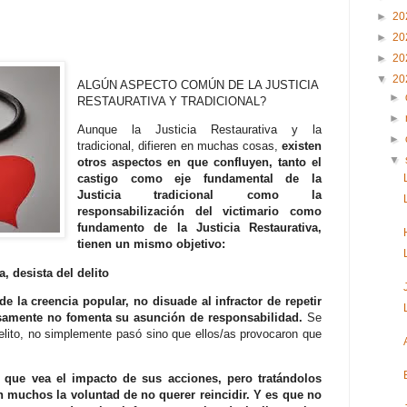
►
20
►
20
►
20
▼
20
ALGÚN ASPECTO COMÚN DE LA JUSTICIA
►
RESTAURATIVA Y TRADICIONAL?
►
Aunque la Justicia Restaurativa y la
►
tradicional, difieren en muchas cosas,
existen
▼
otros aspectos en que confluyen, tanto el
castigo como eje fundamental de la
Justicia tradicional como la
responsabilización del victimario como
fundamento de la Justicia Restaurativa,
tienen un mismo objetivo:
, desista del delito
de la creencia popular, no disuade al infractor de repetir
samente no fomenta su asunción de responsabilidad.
Se
 delito, no simplemente pasó sino que ellos/as provocaron que
a que vea el impacto de sus acciones, pero tratándolos
 muchos la voluntad de no querer reincidir. Y es que no