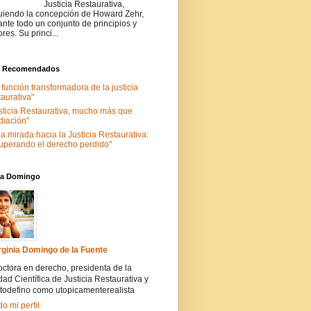
Justicia Restaurativa,
uiendo la concepción de Howard Zehr,
ante todo un conjunto de principios y
ores. Su princi...
s Recomendados
 función transformadora de la justicia
taurativa"
sticia Restaurativa, mucho más que
iación"
a mirada hacia la Justicia Restaurativa:
uperando el derecho perdido"
nia Domingo
rginia Domingo de la Fuente
ctora en derecho, presidenta de la
ad Científica de Justicia Restaurativa y
todefino como utopicamenterealista
do mi perfil