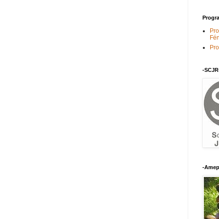
Progra
Pro
Fén
Pro
-SCJR
-Amep