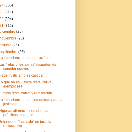
24
(306)
23
(311)
22
(304)
21
(311)
diciembre
(25)
noviembre
(26)
octubre
(26)
septiembre
(26)
La importancia de la narración
Las "relaciones sanas" disuaden de
cometer nuevos ...
Hacer justicia no es castigar
Lo que no es justicia restaurativa,
ejemplo real
Justicia restaurativa y reinserción
La importancia de la comunidad para la
justicia re...
Algunas afirmaciones sobre las
prácticas restaurat...
Entender el "contexto" en justicia
restaurativa