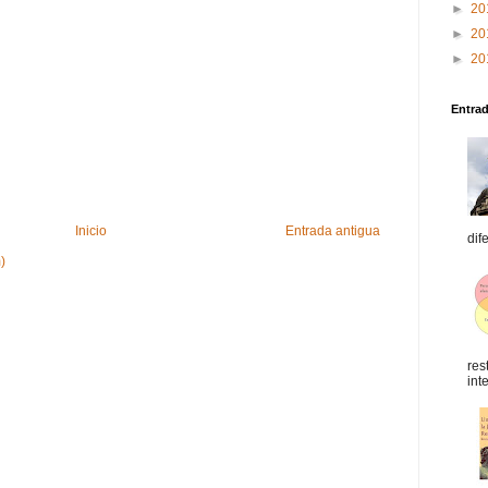
►
20
►
20
►
20
Entra
Inicio
Entrada antigua
dif
)
res
int