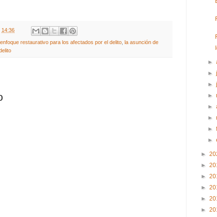
t
14:36
enfoque restaurativo para los afectados por el delito
,
la asunción de
elito
►
►
►
o
►
►
►
►
►
►
20
►
20
►
20
►
20
►
20
►
20