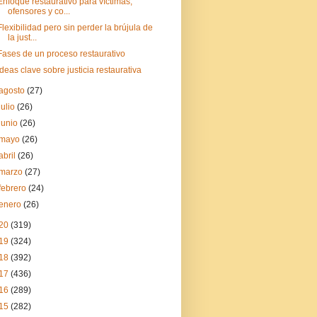
Enfoque restaurativo para víctimas,
ofensores y co...
Flexibilidad pero sin perder la brújula de
la just...
Fases de un proceso restaurativo
Ideas clave sobre justicia restaurativa
agosto
(27)
julio
(26)
junio
(26)
mayo
(26)
abril
(26)
marzo
(27)
febrero
(24)
enero
(26)
20
(319)
19
(324)
18
(392)
17
(436)
16
(289)
15
(282)