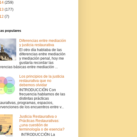
14
(259)
13
(177)
12
(7)
das populares
Diferencias entre mediación
y justicia restaurativa
El otro día hablaba de las
diferencias entre mediación
y mediación penal, hoy me
gustaría recordar las
erencias básicas entre mediación ...
Los principios de la justicia
restaurativa que no
debemos olvidar
INTRODUCCIÓN Con
frecuencia hablamos de las
distintas prácticas
taurativas, programas, espacios,
ervenciones de los encuentros entre v...
Justicia Restaurativa o
Prácticas Restaurativas:
¿una cuestión de
terminología o de esencia?
INTRODUCCIÓN La