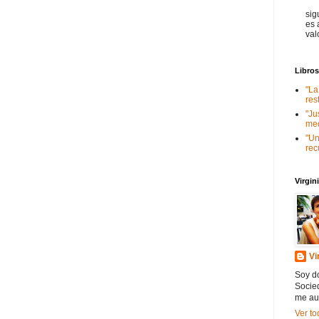
sig
es 
val
Libro
"La
res
"Ju
med
"Un
rec
Virgi
Vi
Soy do
Socied
me au
Ver to