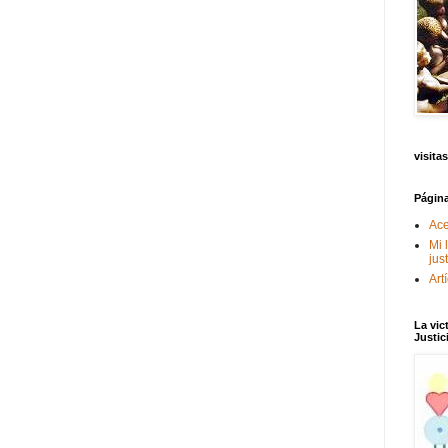
visitas
Págin
Ace
Mi 
jus
Art
La vic
Justic