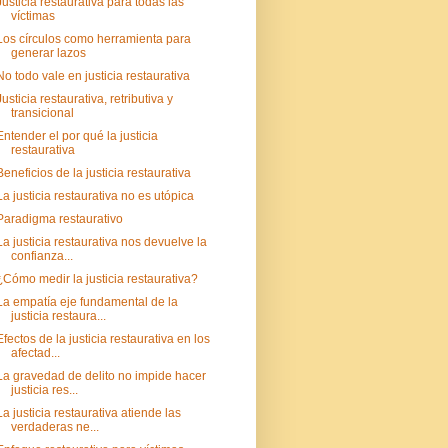
Justicia restaurativa para todas las
víctimas
Los círculos como herramienta para
generar lazos
No todo vale en justicia restaurativa
Justicia restaurativa, retributiva y
transicional
Entender el por qué la justicia
restaurativa
Beneficios de la justicia restaurativa
La justicia restaurativa no es utópica
Paradigma restaurativo
La justicia restaurativa nos devuelve la
confianza...
¿Cómo medir la justicia restaurativa?
La empatía eje fundamental de la
justicia restaura...
Efectos de la justicia restaurativa en los
afectad...
La gravedad de delito no impide hacer
justicia res...
La justicia restaurativa atiende las
verdaderas ne...