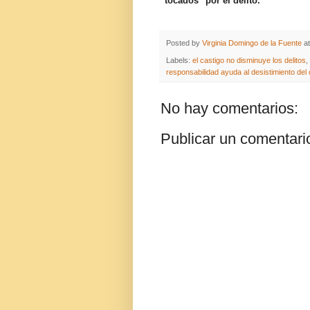
"tocados" por el delito.
Posted by
Virginia Domingo de la Fuente
a
Labels:
el castigo no disminuye los delitos
,
responsabilidad ayuda al desistimiento del d
No hay comentarios:
Publicar un comentari