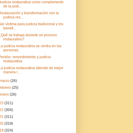
Justicia restaurativa como complemento
de la justi...
Restauración y transformación con la
justicia res...
Ser víctima para justicia tradicional y los
benefi...
¿Qué se trabaja durante un proceso
restaurativo?
La justicia restaurativa se centra en las
personas
Perdón, remordimiento y justicia
restaurativa
La justicia restaurativa atiende de mejor
manera l...
marzo
(26)
febrero
(25)
enero
(26)
23
(311)
22
(304)
21
(311)
20
(319)
19
(324)