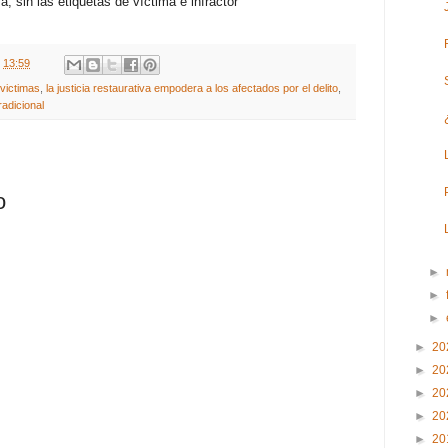
, sin las etiquetas de víctima e infracto
r
t
13:59
 victimas
,
la justicia restaurativa empodera a los afectados por el delito
,
radicional
o
►
►
►
►
20
►
20
►
20
►
20
►
20