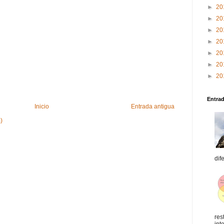
►
20
►
20
►
20
►
20
►
20
►
20
►
20
Entra
Inicio
Entrada antigua
)
dif
res