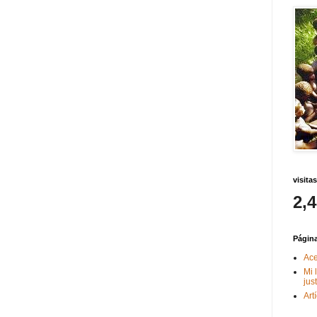
visitas
2,
Págin
Ace
Mi 
jus
Art