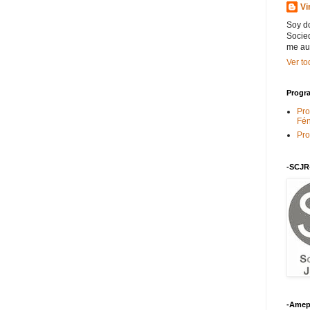
Vi
Soy do
Socied
me au
Ver to
Progra
Pro
Fén
Pro
-SCJR
-Amep