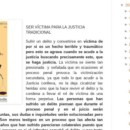
▼
20
►
►
►
SER VÍCTIMA PARA LA JUSTICIA
►
TRADICIONAL
►
Sufrir un delito y convertirse en
víctima de
►
por si es un hecho terrible y traumático
►
pero esto se agrava cuando se acude a la
justicia buscando precisamente esto, que
►
se haga justicia.
La víctima se siente tan
▼
presionada y señalada que en ocasiones el
proceso penal provoca la victimización
secundaria, ya que todo lo que acudir a la
Justicia conlleva, no la deja cicatrizar las
heridas sino que la hace revivir el delito y la
condena a llevar el rol de víctima de una
forma perpetua.
Las personas que han
sufrido un delito piensan que durante el
proceso penal y en el juicio serán
untas, sus dudas e inquietudes serán solucionadas pero
 Son meros testigos en un proceso que las afecta tan
daños que han sufrido parecieran colaterales puesto que