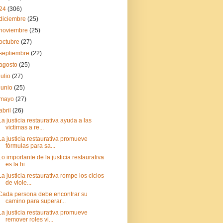
24
(306)
diciembre
(25)
noviembre
(25)
octubre
(27)
septiembre
(22)
agosto
(25)
julio
(27)
junio
(25)
mayo
(27)
abril
(26)
La justicia restaurativa ayuda a las
victimas a re...
La justicia restaurativa promueve
fórmulas para sa...
Lo importante de la justicia restaurativa
es la hi...
La justicia restaurativa rompe los ciclos
de viole...
Cada persona debe encontrar su
camino para superar...
La justicia restaurativa promueve
remover roles vi...