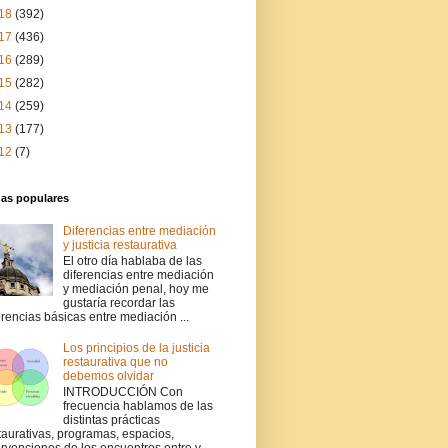
18
(392)
17
(436)
16
(289)
15
(282)
14
(259)
13
(177)
12
(7)
das populares
Diferencias entre mediación
y justicia restaurativa
El otro día hablaba de las
diferencias entre mediación
y mediación penal, hoy me
gustaría recordar las
erencias básicas entre mediación ...
Los principios de la justicia
restaurativa que no
debemos olvidar
INTRODUCCIÓN Con
frecuencia hablamos de las
distintas prácticas
taurativas, programas, espacios,