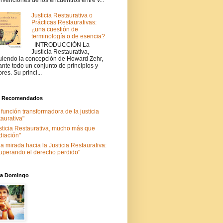
ervenciones de los encuentros entre v...
Justicia Restaurativa o
Prácticas Restaurativas:
¿una cuestión de
terminología o de esencia?
INTRODUCCIÓN La
Justicia Restaurativa,
uiendo la concepción de Howard Zehr,
ante todo un conjunto de principios y
ores. Su princi...
s Recomendados
 función transformadora de la justicia
taurativa"
sticia Restaurativa, mucho más que
iación"
a mirada hacia la Justicia Restaurativa:
uperando el derecho perdido"
nia Domingo