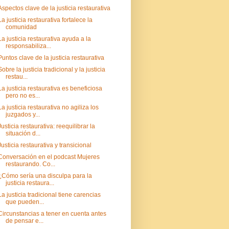
Aspectos clave de la justicia restaurativa
La justicia restaurativa fortalece la
comunidad
La justicia restaurativa ayuda a la
responsabiliza...
Puntos clave de la justicia restaurativa
Sobre la justicia tradicional y la justicia
restau...
La justicia restaurativa es beneficiosa
pero no es...
La justicia restaurativa no agiliza los
juzgados y...
Justicia restaurativa: reequilibrar la
situación d...
Justicia restaurativa y transicional
Conversación en el podcast Mujeres
restaurando. Co...
¿Cómo sería una disculpa para la
justicia restaura...
La justicia tradicional tiene carencias
que pueden...
Circunstancias a tener en cuenta antes
de pensar e...