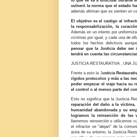
lo que se va a dilucidar durante el
vulneró la norma que el estado ha
además afirman que se sienten un ceb
El objetivo es el castigo al infrac
la responsabilización, la curació
Además en un intento por uniformizar l
víctimas por igual, y cada una de el
todos los hechos delictivos aunq
pensar que la Justicia debe ser 
tendrá en cuenta las circunstanci
JUSTICIA RESTAURATIVA , UNA J
Frente a esto la J
usticia Restaurat
rígidos protocolos y más a las nec
poder empezar el viaje hacia su re
el control o al menos parte del con
Esto no significa que la Justicia Re
reparación del daño a la víctima,
humanidad abandonada y su empat
logramos la reinserción de las 
llamemos reinserción o utilicemos cu
el infractor se "alejan" de la comu
aísla de su entorno, la Justicia Res