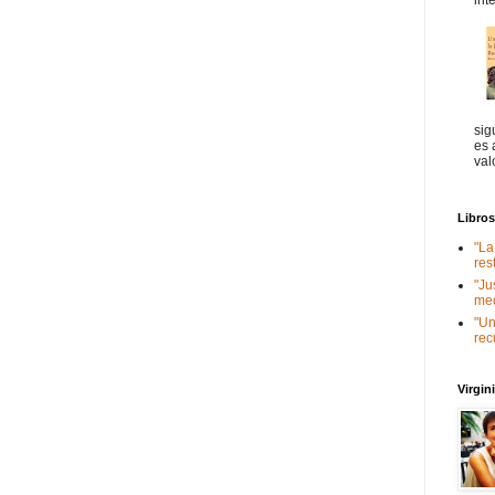
int
sig
es 
val
Libro
"La
res
"Ju
med
"Un
rec
Virgi