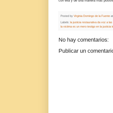
con ella y de una manera más positiva
Posted by
Virginia Domingo de la Fuente
a
Labels:
la justicia restaurativa da voz a las
la victima es un mero testigo en la justicia t
No hay comentarios:
Publicar un comentari