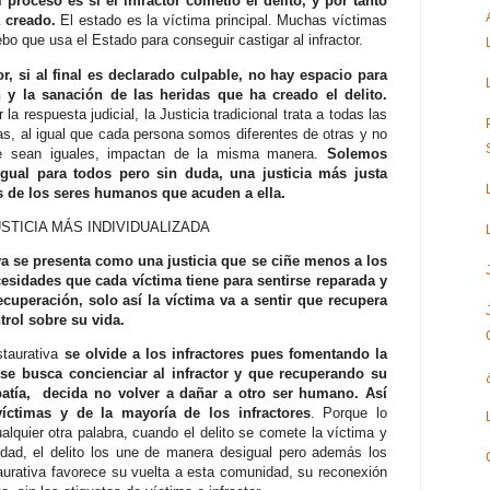
 proceso es si el infractor cometió el delito, y por tanto
 creado.
El estado es la víctima principal. Muchas víctimas
o que usa el Estado para conseguir castigar al infractor.
tor, si al final es declarado culpable, no hay espacio para
n y la sanación de las heridas que ha creado el delito.
a respuesta judicial, la Justicia tradicional trata a todas las
las, al igual que cada persona somos diferentes de otras y no
ue sean iguales, impactan de la misma manera.
Solemos
igual para todos pero sin duda, una justicia más justa
as de los seres humanos que acuden a ella.
USTICIA MÁS INDIVIDUALIZADA
iva se presenta como una justicia que se ciñe menos a los
esidades que cada víctima tiene para sentirse reparada y
cuperación, solo así la víctima va a sentir que recupera
trol sobre su vida.
staurativa
se olvide a los infractores pues fomentando la
 se busca concienciar al infractor y que recuperando su
ía, decida no volver a dañar a otro ser humano. Así
víctimas y de la mayoría de los infractores
. Porque lo
alquier otra palabra, cuando el delito se comete la víctima y
nidad, el delito los une de manera desigual pero además los
taurativa favorece su vuelta a esta comunidad, su reconexión