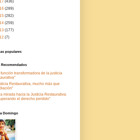
17
(436)
16
(289)
15
(282)
14
(259)
13
(177)
12
(7)
das populares
s Recomendados
 función transformadora de la justicia
taurativa"
sticia Restaurativa, mucho más que
iación"
a mirada hacia la Justicia Restaurativa:
uperando el derecho perdido"
nia Domingo