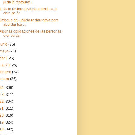
justicia restaurat...
Justicia restaurativa para delitos de
corrupción
Enfoque de justicia restaurativa para
abordar los ...
Algunas obligaciones de las personas
ofensoras
junio
(26)
mayo
(26)
abril
(25)
marzo
(26)
febrero
(24)
enero
(25)
24
(306)
23
(311)
22
(304)
21
(311)
20
(319)
19
(324)
18
(392)