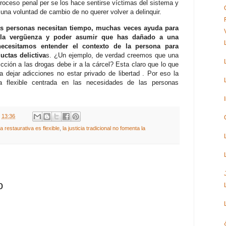
 proceso penal per se los hace sentirse víctimas del sistema y
na voluntad de cambio de no querer volver a delinquir.
 personas necesitan tiempo, muchas veces ayuda para
 la vergüenza y poder asumir que has dañado a una
ecesitamos entender el contexto de la persona para
uctas delictiva
s. ¿Un ejemplo, de verdad creemos que una
cción a las drogas debe ir a la cárcel? Esta claro que lo que
 dejar adicciones no estar privado de libertad . Por eso la
cia flexible centrada en las necesidades de las personas
t
13:36
cia restaurativa es flexible
,
la justicia tradicional no fomenta la
o