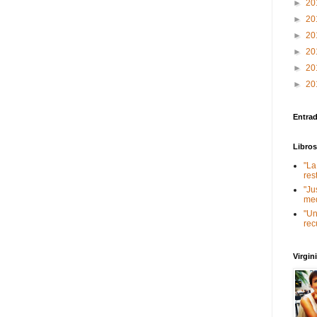
►
20
►
20
►
20
►
20
►
20
►
20
Entra
Libro
"La
res
"Ju
med
"Un
rec
Virgi