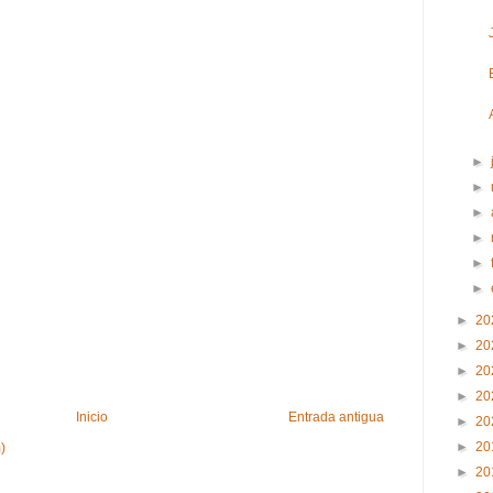
►
►
►
►
►
►
►
20
►
20
►
20
►
20
Inicio
Entrada antigua
►
20
►
20
)
►
20