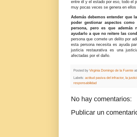
entre él y el estado por eso, todo el
muy pocas veces se genera en ellos u
Además debemos entender que las
poder gestionar aspectos como
persona, pero es que además n
ayudarlo a que no reitere las cond
persona que comete un delito por adi
esta persona necesita es ayuda para
justicia restaurativa es una justi
afectadas por el daño.
Posted by
Virginia Domingo de la Fuente
a
Labels:
actitud pasiva del infractor
,
la justi
responsabilidad
No hay comentarios:
Publicar un comentari