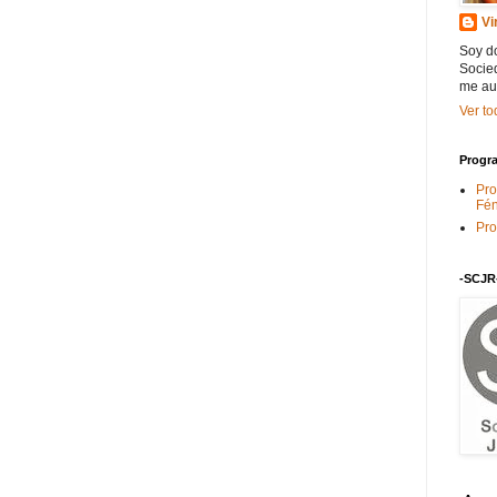
Vi
Soy do
Socied
me au
Ver to
Progra
Pro
Fén
Pro
-SCJR