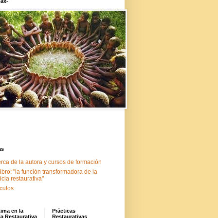
ax-
as
rca de la autora y cursos de formación
libro: "la función transformadora de la
ticia restaurativa"
ículos
tima en la
Prácticas
ia Restaurativa
Restaurativas