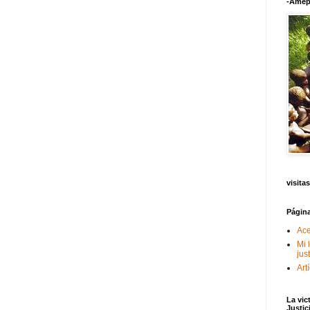
-Amep
visitas
Págin
Ace
Mi 
jus
Art
La vic
Justic