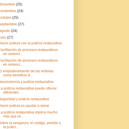
diciembre
(25)
noviembre
(24)
octubre
(25)
septiembre
(27)
agosto
(24)
julio
(27)
Hacer justicia con la justicia restaurativa
Facilitación de procesos restaurativos
en violenci...
Facilitación de procesos restaurativos
en violenci...
El empoderamiento de las victimas
como beneficio d...
Neurociencia y justicia restaurativa
La justicia restaurativa puede ofrecer
diferentes ...
Seguridad y justicia restaurativa
Hacer justicia es ayudar a sanar
La justicia restaurativa implica mucho
más que re...
Sobre la venganza, el castigo, perdón y
la justici...