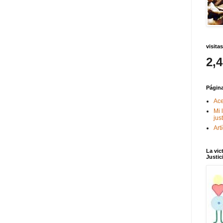
visitas
2,
Págin
Ace
Mi 
jus
Art
La vic
Justic