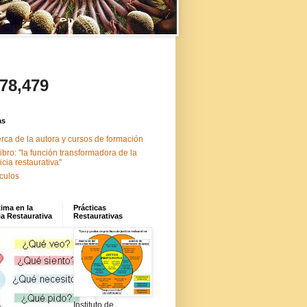
478,479
as
rca de la autora y cursos de formación
libro: "la función transformadora de la
ticia restaurativa"
ículos
tima en la
Prácticas
ia Restaurativa
Restaurativas
Instituto de