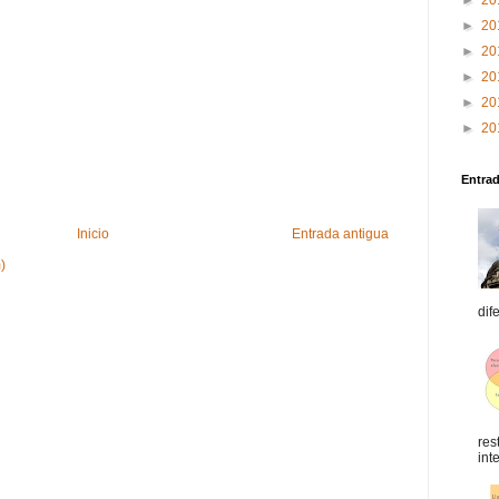
►
20
►
20
►
20
►
20
►
20
►
20
Entra
Inicio
Entrada antigua
)
dif
res
int