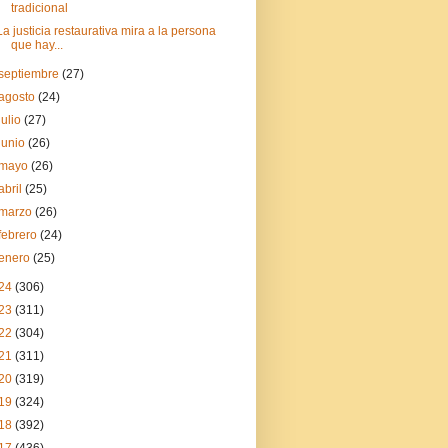
tradicional
La justicia restaurativa mira a la persona
que hay...
septiembre
(27)
agosto
(24)
julio
(27)
junio
(26)
mayo
(26)
abril
(25)
marzo
(26)
febrero
(24)
enero
(25)
24
(306)
23
(311)
22
(304)
21
(311)
20
(319)
19
(324)
18
(392)