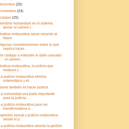
diciembre
(25)
noviembre
(24)
octubre
(25)
Sembrar humanidad en el sistema
penal: el camino r...
Justicia restaurativa sanar mirando al
futuro
Algunas consideraciones sobre lo que
implica hacer...
De castigar a entender el daño causado
: el camino...
Justicia restaurativa, la justicia que
restaura y ...
La justicia restaurativa elimina
estereotipos y et...
Sanar también es hacer justicia
La comunidad una parte importante
para la justicia...
La justicia restaurativa para ser
transformadora a...
Agresión sexual y justicia restaurativa
desde el p...
La justicia restaurativa aborda la gestión