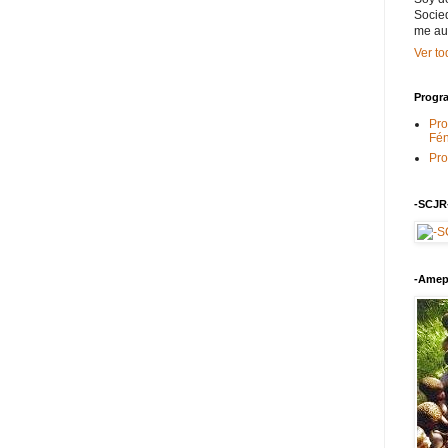
Socied
me au
Ver to
Progra
Pro
Fén
Pro
-SCJR
-Amep