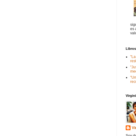
sig
es 
val
Libro
"La
res
"Ju
med
"Un
rec
Virgi
Vi
Soy do