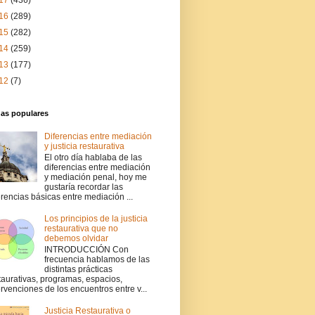
17
(436)
16
(289)
15
(282)
14
(259)
13
(177)
12
(7)
das populares
Diferencias entre mediación
y justicia restaurativa
El otro día hablaba de las
diferencias entre mediación
y mediación penal, hoy me
gustaría recordar las
erencias básicas entre mediación ...
Los principios de la justicia
restaurativa que no
debemos olvidar
INTRODUCCIÓN Con
frecuencia hablamos de las
distintas prácticas
taurativas, programas, espacios,
ervenciones de los encuentros entre v...
Justicia Restaurativa o