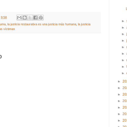
t
9:58
►
rauma
,
la justicia restaurativa es una justicia más humana
,
la justicia
►
as víctimas
►
►
►
►
o
►
►
►
►
20
►
20
►
20
►
20
►
20
►
20
►
20