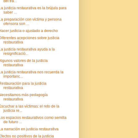
del tra...
La justicia restaurativa es la brújula para
saber ...
La preparación con víctima y persona
ofensora son ...
Hacer justicia o ajustado a derecho
Diferentes acepciones sobre justicia
restaurativa
La justicia restaurativa ayuda a la
resignificació...
Algunos valores de la justicia
restaurativa
La justicia restaurativa nos recuerda la
importanc...
Restauración para la justicia
restaurativa
Necesitamos más pedagogía
restaurativa
Escuchar a las víctimas: el reto de la
justicia re...
Los espacios restaurativos como semilla
de futuro ...
La narración en justicia restaurativa
Efectos no positivos de la justicia