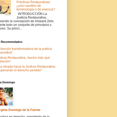
Prácticas Restaurativas:
¿una cuestión de
terminología o de esencia?
INTRODUCCIÓN La
Justicia Restaurativa,
uiendo la concepción de Howard Zehr,
ante todo un conjunto de principios y
ores. Su princi...
s Recomendados
 función transformadora de la justicia
taurativa"
sticia Restaurativa, mucho más que
iación"
a mirada hacia la Justicia Restaurativa:
uperando el derecho perdido"
nia Domingo
rginia Domingo de la Fuente
ctora en derecho, presidenta de la