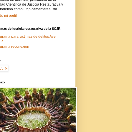
ad Científica de Justicia Restaurativa y
todefino como utopicamenterealista
do mi perfil
mas de justicia restaurativa de la SCJR
grama para víctimas de delitos Ave
ix
grama reconexión
-
ax-