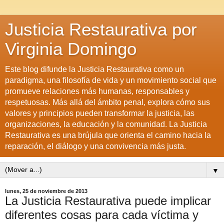
Justicia Restaurativa por
Virginia Domingo
Este blog difunde la Justicia Restaurativa como un
paradigma, una filosofía de vida y un movimiento social que
promueve relaciones más humanas, responsables y
respetuosas. Más allá del ámbito penal, explora cómo sus
valores y principios pueden transformar la justicia, las
organizaciones, la educación y la comunidad. La Justicia
Restaurativa es una brújula que orienta el camino hacia la
reparación, el diálogo y una convivencia más justa.
▼
lunes, 25 de noviembre de 2013
La Justicia Restaurativa puede implicar
diferentes cosas para cada víctima y