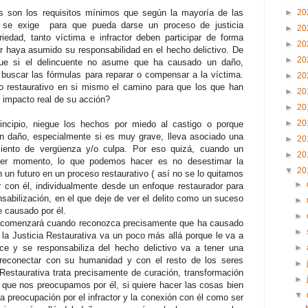
 son los requisitos mínimos que según la mayoría de las
►
20
co se exige para que pueda darse un proceso de justicia
►
20
riedad, tanto víctima e infractor deben participar de forma
►
20
tor haya asumido su responsabilidad en el hecho delictivo. De
►
20
que si el delincuente no asume que ha causado un daño,
buscar las fórmulas para reparar o compensar a la víctima.
►
20
o restaurativo en si mismo el camino para que los que han
►
20
l impacto real de su acción?
►
20
►
20
principio, niegue los hechos por miedo al castigo o porque
 daño, especialmente si es muy grave, lleva asociado una
►
20
miento de vergüenza y/o culpa. Por eso quizá, cuando un
►
20
rimer momento, lo que podemos hacer es no desestimar la
▼
20
n un futuro en un proceso restaurativo ( así no se lo quitamos
►
 con él, individualmente desde un enfoque restaurador para
nsabilización, en el que deje de ver el delito como un suceso
►
e causado por él.
►
tor comenzará cuando reconozca precisamente que ha causado
►
la Justicia Restaurativa va un poco más allá porque le va a
oce y se responsabiliza del hecho delictivo va a tener una
►
 reconectar con su humanidad y con el resto de los seres
►
Restaurativa trata precisamente de curación, transformación
►
que nos preocupamos por él, si quiere hacer las cosas bien
▼
preocupación por el infractor y la conexión con él como ser