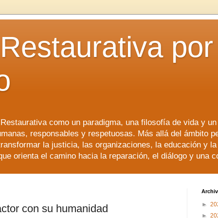
 Restaurativa por 
o
a Restaurativa como un paradigma, una filosofía de vida y u
manas, responsables y respetuosas. Más allá del ámbito p
transformar la justicia, las organizaciones, la educación y l
que orienta el camino hacia la reparación, el diálogo y una 
Archiv
►
20
ractor con su humanidad
►
20