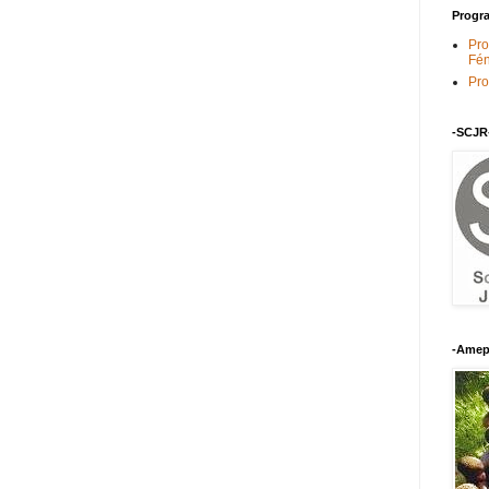
Progra
Pro
Fén
Pro
-SCJR
-Amep