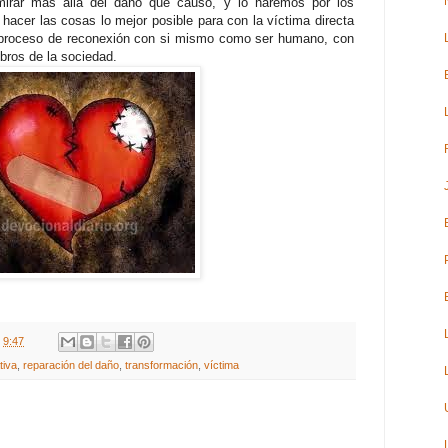
irar más allá del daño que causó, y lo haremos por los
hacer las cosas lo mejor posible para con la víctima directa
 proceso de reconexión con si mismo como ser humano, con
ros de la sociedad.
t
9:47
tiva
,
reparación del daño
,
transformación
,
víctima