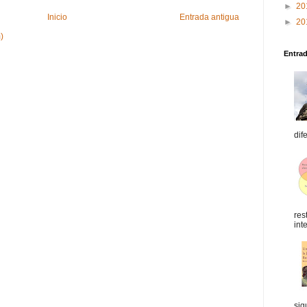
►
20
Inicio
Entrada antigua
►
20
)
Entra
dif
res
int
sig