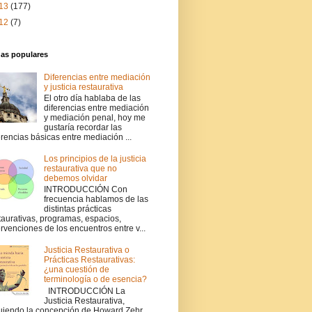
13
(177)
12
(7)
das populares
Diferencias entre mediación
y justicia restaurativa
El otro día hablaba de las
diferencias entre mediación
y mediación penal, hoy me
gustaría recordar las
erencias básicas entre mediación ...
Los principios de la justicia
restaurativa que no
debemos olvidar
INTRODUCCIÓN Con
frecuencia hablamos de las
distintas prácticas
taurativas, programas, espacios,
ervenciones de los encuentros entre v...
Justicia Restaurativa o
Prácticas Restaurativas:
¿una cuestión de
terminología o de esencia?
INTRODUCCIÓN La
Justicia Restaurativa,
uiendo la concepción de Howard Zehr,