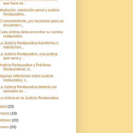
que hace se...
Mediación, mediación penal y justicia
Restaurativa...
El remordimiento ¿es necesario para un
encuentro r...
Cada víctima debe encontrar su camino
restaurativo
La Justicia Restaurativa transforma o
intenta tran...
La Justicia Restaurativa, una justicia
que sana y ...
Justicia Restaurativa y Prácticas
Restaurativas, d...
Algunas reflexiones sobre justicia
restaurativa, v...
La Justicia Restaurativa debería ser
aplicable en ...
La víctima en la Justicia Restaurativa
abril
(20)
marzo
(18)
febrero
(20)
enero
(20)