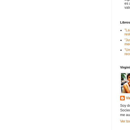
es 
val
Libro
"La
res
"Ju
med
"Un
rec
Virgi
Vi
Soy do
Socied
me au
Ver to