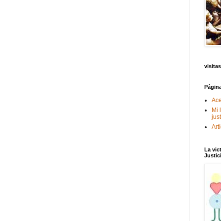
visitas
Págin
Ace
Mi 
jus
Art
La vic
Justic