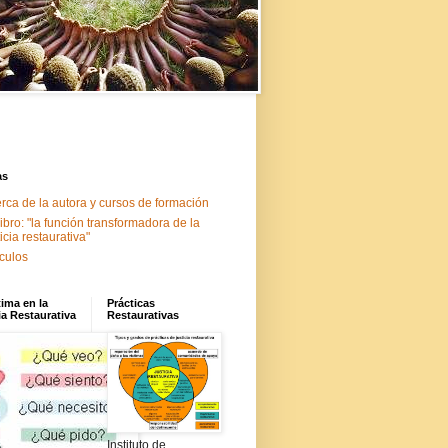
as
rca de la autora y cursos de formación
libro: "la función transformadora de la
ticia restaurativa"
ículos
tima en la
Prácticas
ia Restaurativa
Restaurativas
Instituto de