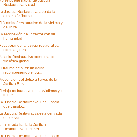
No se puede hablar de Justicia
Restaurativa y excl...
La Justicia Restaurativa aborda la
dimensión"human...
El "camino" restaurativo de la víctima y
del infra...
La reconexión del infractor con su
humanidad
Recuperando la justicia restaurativa
como algo tra...
Justicia Restaurativa como marco
filosófico global
El trauma de sufrir un delito;
recomponiendo el pu...
Prevención del delito a través de la
Justicia Rest...
El viaje restaurativo de las víctimas y los
infrac...
La Justicia Restaurativa: una justicia
que transfo...
La Justicia Restaurativa está centrada
en los verd...
Una mirada hacia la Justicia
Restaurativa: recuper...
La Justicia Restaurativa: una justicia