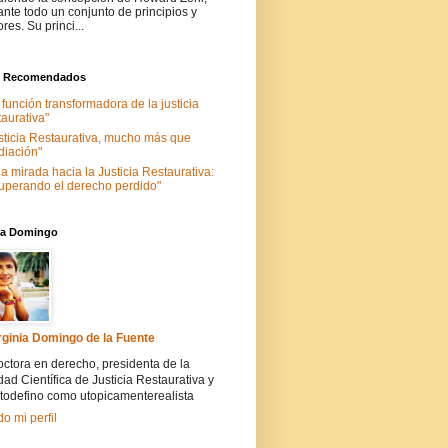
ante todo un conjunto de principios y
ores. Su princi...
s Recomendados
 función transformadora de la justicia
taurativa"
sticia Restaurativa, mucho más que
iación"
a mirada hacia la Justicia Restaurativa:
uperando el derecho perdido"
nia Domingo
rginia Domingo de la Fuente
ctora en derecho, presidenta de la
ad Científica de Justicia Restaurativa y
todefino como utopicamenterealista
do mi perfil