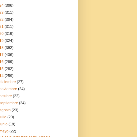
24
(306)
23
(311)
22
(304)
21
(311)
20
(319)
19
(324)
18
(392)
17
(436)
16
(289)
15
(282)
14
(259)
diciembre
(27)
noviembre
(24)
octubre
(22)
septiembre
(24)
agosto
(23)
julio
(20)
junio
(19)
mayo
(22)