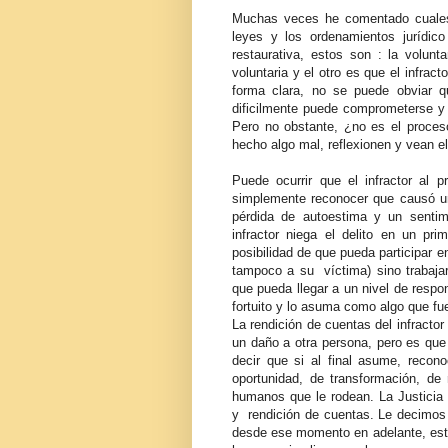
Muchas veces he comentado cuales
leyes y los ordenamientos jurídi
restaurativa, estos son : la volunta
voluntaria y el otro es que el infrac
forma clara, no se puede obviar 
dificilmente puede comprometerse y 
Pero no obstante, ¿no es el proces
hecho algo mal, reflexionen y vean e
Puede ocurrir que el infractor al 
simplemente reconocer que causó un
pérdida de autoestima y un senti
infractor niega el delito en un p
posibilidad de que pueda participar e
tampoco a su víctima) sino trabajar
que pueda llegar a un nivel de respo
fortuito y lo asuma como algo que fu
La rendición de cuentas del infrac
un daño a otra persona, pero es que 
decir que si al final asume, recon
oportunidad, de transformación, de
humanos que le rodean. La Justicia 
y rendición de cuentas. Le decimos 
desde ese momento en adelante, esta 