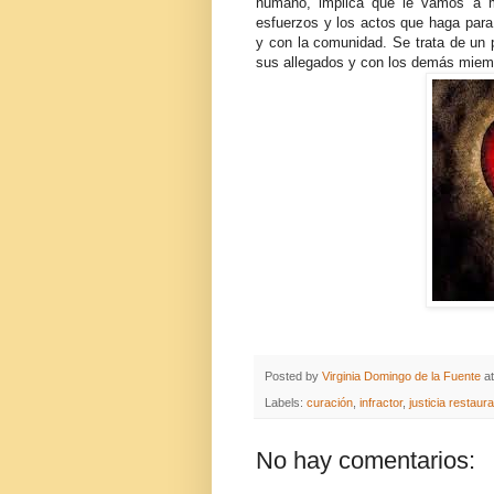
humano, implica que le vamos a m
esfuerzos y los actos que haga para 
y con la comunidad. Se trata de un
sus allegados y con los demás miemb
Posted by
Virginia Domingo de la Fuente
a
Labels:
curación
,
infractor
,
justicia restaura
No hay comentarios: