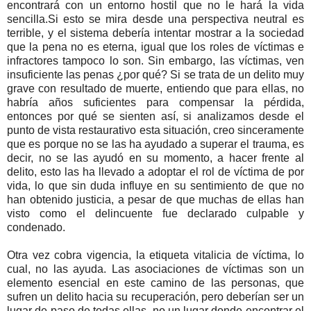
encontrará con un entorno hostil que no le hará la vida
sencilla.Si esto se mira desde una perspectiva neutral es
terrible, y el sistema debería intentar mostrar a la sociedad
que la pena no es eterna, igual que los roles de víctimas e
infractores tampoco lo son.
Sin embargo, las víctimas, ven
insuficiente las penas ¿por qué? Si se trata de un delito muy
grave con resultado de muerte, entiendo que para ellas, no
habría años suficientes para compensar la pérdida,
entonces por qué se sienten así, si analizamos desde el
punto de vista restaurativo esta situación, creo sinceramente
que es porque no se las ha ayudado a superar el trauma, es
decir, no se las ayudó en su momento, a hacer frente al
delito, esto las ha llevado a adoptar el rol de víctima de por
vida, lo que sin duda influye en su sentimiento de que no
han obtenido justicia, a pesar de que muchas de ellas han
visto como el delincuente fue declarado culpable y
condenado.
Otra vez cobra vigencia, la etiqueta vitalicia de víctima, lo
cual, no las ayuda. Las asociaciones de víctimas son un
elemento esencial en este camino de las personas, que
sufren un delito hacia su recuperación, pero deberían ser un
lugar de paso de todas ellas, no un lugar donde encontrar el