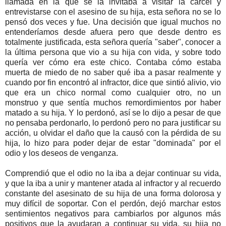
llamada en la que se la invitaba a visitar la cárcel y
entrevistarse con el asesino de su hija, esta señora no se lo
pensó dos veces y fue. Una decisión que igual muchos no
entenderíamos desde afuera pero que desde dentro es
totalmente justificada, esta señora quería "saber", conocer a
la última persona que vio a su hija con vida, y sobre todo
quería ver cómo era este chico. Contaba cómo estaba
muerta de miedo de no saber qué iba a pasar realmente y
cuando por fin encontró al infractor, dice que sintió alivio, vio
que era un chico normal como cualquier otro, no un
monstruo y que sentía muchos remordimientos por haber
matado a su hija. Y lo perdonó, así se lo dijo a pesar de que
no pensaba perdonarlo, lo perdonó pero no para justificar su
acción, u olvidar el daño que la causó con la pérdida de su
hija, lo hizo para poder dejar de estar "dominada" por el
odio y los deseos de venganza.
Comprendió que el odio no la iba a dejar continuar su vida,
y que la iba a unir y mantener atada al infractor y al recuerdo
constante del asesinato de su hija de una forma dolorosa y
muy difícil de soportar. Con el perdón, dejó marchar estos
sentimientos negativos para cambiarlos por algunos más
positivos que la ayudaran a continuar su vida, su hija no