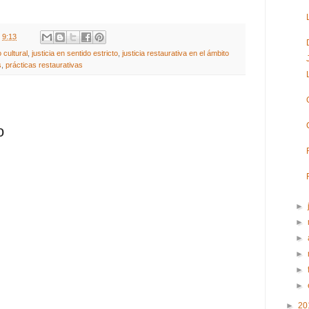
t
9:13
o cultural
,
justicia en sentido estricto
,
justicia restaurativa en el ámbito
s
,
prácticas restaurativas
o
►
►
►
►
►
►
►
20