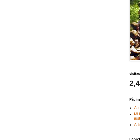
visitas
2,
Págin
Ace
Mi 
jus
Art
La vic