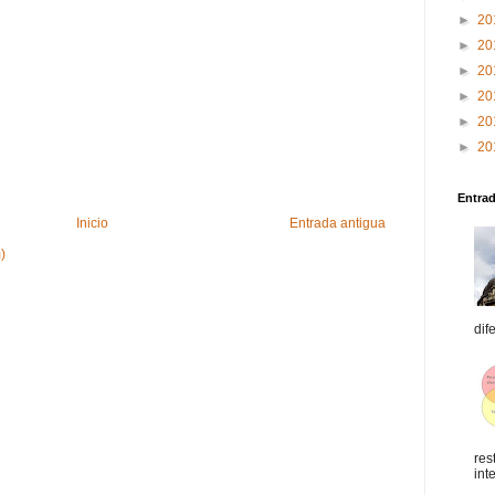
►
20
►
20
►
20
►
20
►
20
►
20
Entra
Inicio
Entrada antigua
)
dif
res
int