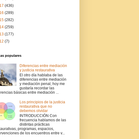
17
(436)
16
(289)
15
(282)
14
(259)
13
(177)
12
(7)
das populares
Diferencias entre mediación
y justicia restaurativa
El otro día hablaba de las
diferencias entre mediación
y mediación penal, hoy me
gustaría recordar las
erencias básicas entre mediación ...
Los principios de la justicia
restaurativa que no
debemos olvidar
INTRODUCCIÓN Con
frecuencia hablamos de las
distintas prácticas
taurativas, programas, espacios,
ervenciones de los encuentros entre v...