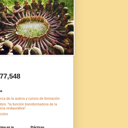
477,548
as
rca de la autora y cursos de formación
libro: "la función transformadora de la
ticia restaurativa"
ículos
tima en la
Prácticas