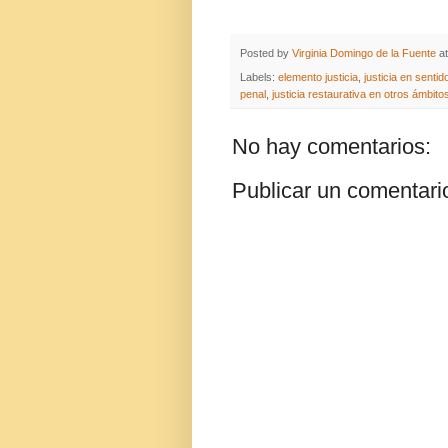
Posted by
Virginia Domingo de la Fuente
a
Labels:
elemento justicia
,
justicia en sentid
penal
,
justicia restaurativa en otros ámbito
No hay comentarios:
Publicar un comentari