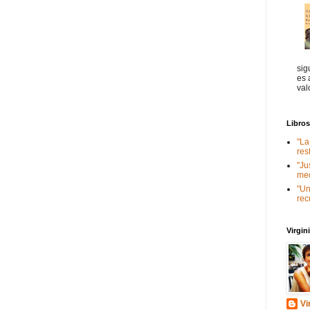
sig
es 
val
Libro
"La
res
"Ju
med
"Un
rec
Virgi
Vi