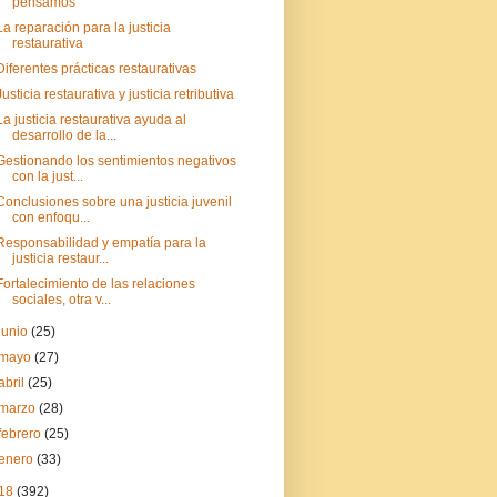
pensamos
La reparación para la justicia
restaurativa
Diferentes prácticas restaurativas
Justicia restaurativa y justicia retributiva
La justicia restaurativa ayuda al
desarrollo de la...
Gestionando los sentimientos negativos
con la just...
Conclusiones sobre una justicia juvenil
con enfoqu...
Responsabilidad y empatía para la
justicia restaur...
Fortalecimiento de las relaciones
sociales, otra v...
junio
(25)
mayo
(27)
abril
(25)
marzo
(28)
febrero
(25)
enero
(33)
18
(392)