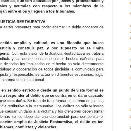
escritas, que son aplicadas por jueces y profesionales y
iales y neutrales con respecto a los miembros de la
an entre ellos y lleguen a los tribunales.
USTICIA RESTAURATIVA
ia están presentes para poder abarcar un doble concepto de
sentido amplio y cultural, es una filosofía que busca
usticia y construir paz, y por supuesto no se limita
-pena
l. Con esta visión de la Justicia Restaurativa se trataría
nflicto y las consecuencias de estos hechos dañosos para
n de todos los implicados en el hecho no solo directamente
diálogo y cooperación de todos (incluida la comunidad) para
usta y responsable, se actúa en diferentes escenarios: lugar
l sistema de justicia penal.
a en sentido estricto y desde un punto de vista formal es
ara responder al delito que se centra en el daño causado
arar este daño.
Se trata de transformar el sistema de justicia
ia retributiva a la restaurativa. Los delitos no sólo vulneran
que causan un daño a la víctima y los ofensores deben tomar
además se les debe dar una oportunidad para compensar el
epción amplia de Justicia Restaurativa, el delito es tan
blemas, conflictos y violencias.