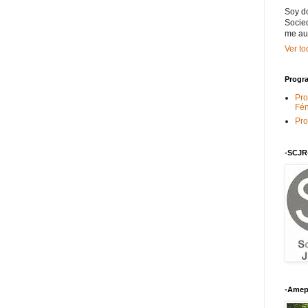
Soy do
Socied
me au
Ver to
Progra
Pro
Fén
Pro
-SCJR
-Amep