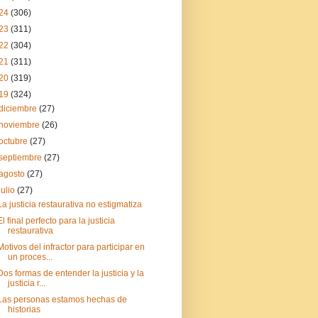
24
(306)
23
(311)
22
(304)
21
(311)
20
(319)
19
(324)
diciembre
(27)
noviembre
(26)
octubre
(27)
septiembre
(27)
agosto
(27)
julio
(27)
La justicia restaurativa no estigmatiza
El final perfecto para la justicia
restaurativa
Motivos del infractor para participar en
un proces...
Dos formas de entender la justicia y la
justicia r...
Las personas estamos hechas de
historias