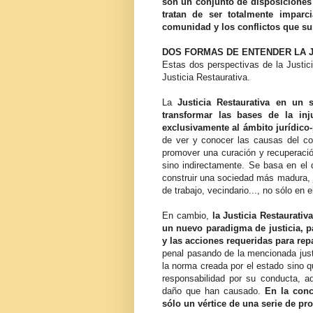
son un conjunto de disposiciones 
tratan de ser totalmente imparc
comunidad y los conflictos que surj
DOS FORMAS DE ENTENDER LA J
Estas dos perspectivas de la Justic
Justicia Restaurativa.
La
Justicia Restaurativa en un 
transformar las bases de la inj
exclusivamente al ámbito jurídico
de ver y conocer las causas del co
promover una curación y recuperació
sino indirectamente. Se basa en el 
construir una sociedad más madura, j
de trabajo, vecindario..., no sólo en e
En cambio,
la Justicia Restaurativ
un nuevo paradigma de justicia, p
y las acciones requeridas para rep
penal pasando de la mencionada justic
la norma creada por el estado sino 
responsabilidad por su conducta, 
daño que han causado.
En la conc
sólo un vértice de una serie de pro