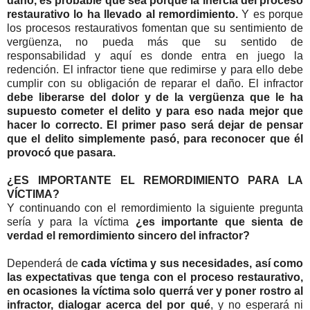
daño, es probable que sea porque la inercia del proceso
restaurativo lo ha llevado al remordimiento.
Y es porque
los procesos restaurativos fomentan que su sentimiento de
vergüenza, no pueda más que su sentido de
responsabilidad y aquí es donde entra en juego la
redención. El infractor tiene que redimirse y para ello debe
cumplir con su obligación de reparar el daño. El infractor
debe liberarse del dolor y de la vergüenza que le ha
supuesto cometer el delito y para eso nada mejor que
hacer lo correcto. El primer paso será dejar de pensar
que el delito simplemente pasó, para reconocer que él
provocó que pasara.
¿ES IMPORTANTE EL REMORDIMIENTO PARA LA
VÍCTIMA?
Y continuando con el remordimiento la siguiente pregunta
sería y para la víctima
¿es importante que sienta de
verdad el remordimiento sincero del infractor?
Dependerá de
cada víctima y sus necesidades, así como
las expectativas que tenga con el proceso restaurativo,
en ocasiones la víctima solo querrá ver y poner rostro al
infractor, dialogar acerca del por qué
, y no esperará ni