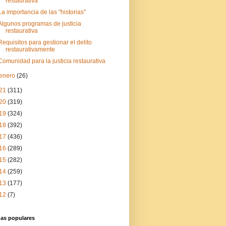
restaurativa
La importancia de las "historias"
Algunos programas de justicia
restaurativa
Requisitos para gestionar el delito
restaurativamente
Comunidad para la justicia restaurativa
enero
(26)
21
(311)
20
(319)
19
(324)
18
(392)
17
(436)
16
(289)
15
(282)
14
(259)
13
(177)
12
(7)
das populares