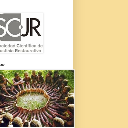
-
ax-