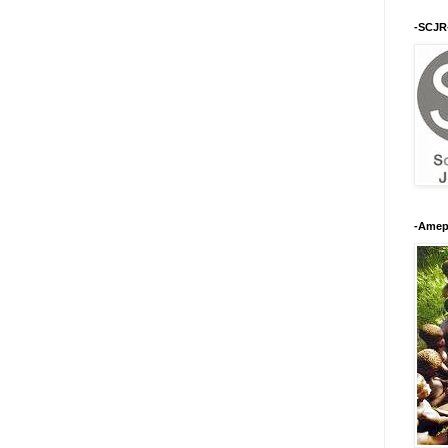
-SCJR
-Amep