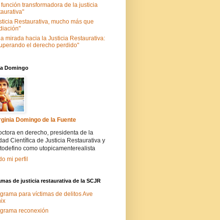
 función transformadora de la justicia
taurativa"
sticia Restaurativa, mucho más que
iación"
a mirada hacia la Justicia Restaurativa:
uperando el derecho perdido"
nia Domingo
rginia Domingo de la Fuente
ctora en derecho, presidenta de la
ad Científica de Justicia Restaurativa y
todefino como utopicamenterealista
do mi perfil
mas de justicia restaurativa de la SCJR
grama para víctimas de delitos Ave
ix
grama reconexión