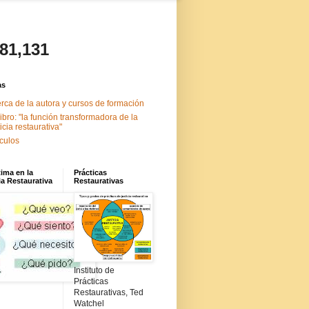
481,131
as
rca de la autora y cursos de formación
libro: "la función transformadora de la
ticia restaurativa"
ículos
tima en la
Prácticas
ia Restaurativa
Restaurativas
Instituto de
Prácticas
Restaurativas, Ted
Watchel