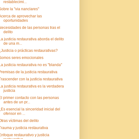
restablecimi...
Sobre la "via nanclares"
Acerca de aprovechar las
oportunidades
Necesidades de las personas tras el
delito
La justicia restaurativa aborda el delito
de una m...
¿Justicia o prácticas restaurativas?
Somos seres emocionales
La justicia restaurativa no es "blanda"
Premisas de la justicia restaurativa
Trascender con la justicia restaurativa
La justicia restaurativa es la verdadera
justicia
El primer contacto con las personas
antes de un pr...
¿Es esencial la sinceridad inicial del
ofensor en ...
Otras víctimas del delito
Trauma y justicia restaurativa
Enfoque restaurativo y justicia