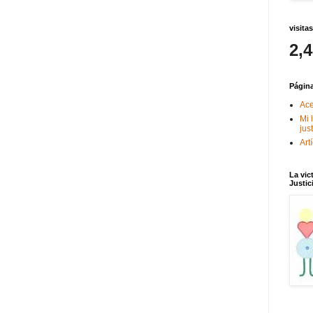
visitas
2,
Págin
Ace
Mi 
jus
Art
La vic
Justic