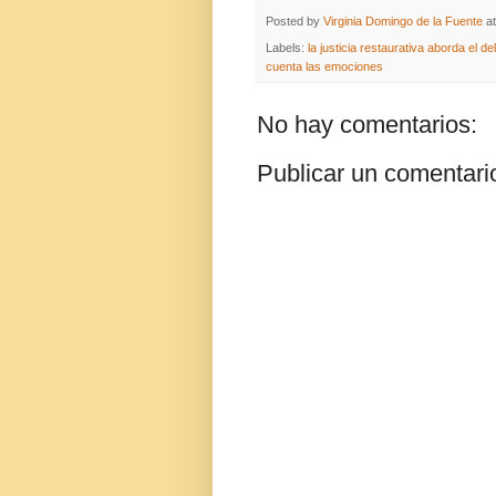
Posted by
Virginia Domingo de la Fuente
a
Labels:
la justicia restaurativa aborda el 
cuenta las emociones
No hay comentarios:
Publicar un comentari