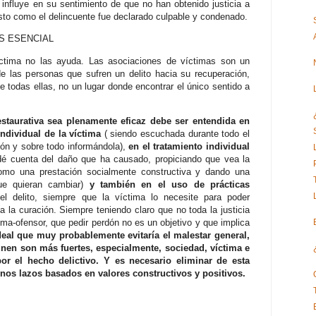
 influye en su sentimiento de que no han obtenido justicia a
sto como el delincuente fue declarado culpable y condenado.
ES ESENCIAL
 víctima no las ayuda. Las asociaciones de víctimas son un
e las personas que sufren un delito hacia su recuperación,
e todas ellas, no un lugar donde encontrar el único sentido a
estaurativa sea plenamente eficaz debe ser entendida en
individual de la víctima
( siendo escuchada durante todo el
ión y sobre todo informándola),
en el tratamiento individual
dé cuenta del daño que ha causado, propiciando que vea la
como una prestación socialmente constructiva y dando una
ue quieran cambiar)
y también en el uso de prácticas
l delito, siempre que la víctima lo necesite para poder
la curación. Siempre teniendo claro que no toda la justicia
ima-ofensor, que pedir perdón no es un objetivo y que implica
ideal que muy probablemente evitaría el malestar general,
unen son más fuertes, especialmente, sociedad, víctima e
por el hecho delictivo. Y es necesario eliminar de esta
unos lazos basados en valores constructivos y positivos.