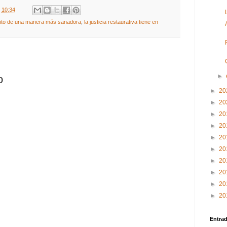
t
10:34
delito de una manera más sanadora
,
la justicia restaurativa tiene en
►
o
►
20
►
20
►
20
►
20
►
20
►
20
►
20
►
20
►
20
►
20
Entra