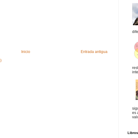
dif
Inicio
Entrada antigua
)
res
int
sig
es 
val
Libro