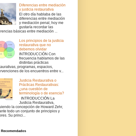
Diferencias entre mediación
y justicia restaurativa
El otro día hablaba de las
diferencias entre mediación
y mediación penal, hoy me
gustaría recordar las
erencias básicas entre mediación ...
Los principios de la justicia
restaurativa que no
debemos olvidar
INTRODUCCIÓN Con
frecuencia hablamos de las
distintas prácticas
taurativas, programas, espacios,
ervenciones de los encuentros entre v...
Justicia Restaurativa o
Prácticas Restaurativas:
¿una cuestión de
terminología o de esencia?
INTRODUCCIÓN La
Justicia Restaurativa,
uiendo la concepción de Howard Zehr,
ante todo un conjunto de principios y
ores. Su princi...
s Recomendados