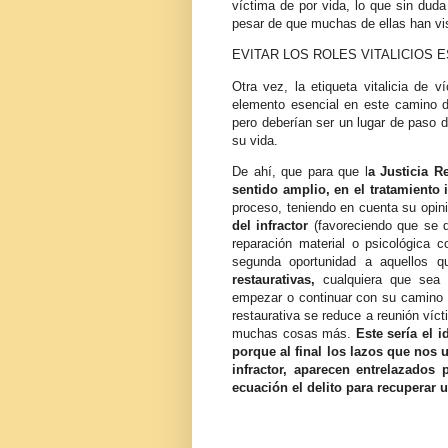
víctima de por vida, lo que sin duda
pesar de que muchas de ellas han vi
EVITAR LOS ROLES VITALICIOS 
Otra vez, la etiqueta vitalicia de
elemento esencial en este camino d
pero deberían ser un lugar de paso d
su vida.
De ahí, que para que l
a Justicia R
sentido amplio, en el tratamiento 
proceso, teniendo en cuenta su opin
del infractor
(favoreciendo que se 
reparación material o psicológica 
segunda oportunidad a aquellos q
restaurativas,
cualquiera que sea e
empezar o continuar con su camino a 
restaurativa se reduce a reunión víct
muchas cosas más.
Este sería el 
porque al final los lazos que nos 
infractor, aparecen entrelazados 
ecuación el delito para recuperar 