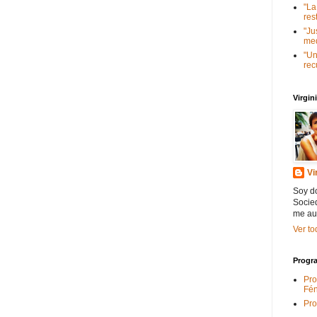
"La
res
"Ju
med
"Un
rec
Virgi
Vi
Soy do
Socied
me au
Ver to
Progra
Pro
Fén
Pro