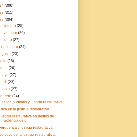
24
(306)
23
(311)
22
(304)
diciembre
(25)
noviembre
(26)
octubre
(27)
septiembre
(24)
agosto
(23)
julio
(26)
junio
(26)
mayo
(27)
abril
(23)
marzo
(27)
febrero
(24)
Castigo, víctimas y justicia restaurativa
Ética en la justicia restaurativa
Justicia restaurativa en delitos de
violencia de g...
Vergüenza y justicia restaurativa
Objetivo de la justicia restaurativa,