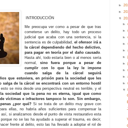
►
20
►
20
INTRODUCCIÓN
▼
20
►
Me preocupa ver como a pesar de que tras
►
cometerse un delito, hay todo un proceso
judicial que acaba con una sentencia, si la
►
sentencia es de culpabilidad,
el ofensor irá a
►
la cárcel dependiendo del hecho delictivo,
►
para pagar en teoría por el daño causado
.
►
Hasta ahí, todo estaría bien o al menos sería
normal,
sino fuera porque a pesar de
►
cumplir con lo que la ley le impone
►
cuando salga de la cárcel seguirá
►
os que estuviera, en prisión para la sociedad que les
 salga de la cárcel se encontrará con un entorno hostil
►
 esto se mira desde una perspectiva neutral es terrible, y el
▼
 la sociedad que la pena no es eterna, igual que como
 de víctimas e infractores tampoco lo son. Sin embargo,
s penas ¿por qué?
Si se trata de un delito muy grave con
para ellas, no habría años suficientes para compensar la
 así, si analizamos desde el punto de vista restaurativo esta
 porque no se las ha ayudado a superar el trauma, es decir,
er frente al delito, esto las ha llevado a adoptar el rol de