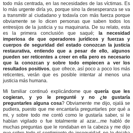
todo más centrada, en las necesidades de las víctimas. Es
lo más urgente diría yo, porque sino la desesperanza se va
a transmitir al ciudadano y todavía con más fuerza porque
obviamente se lo dicen personas que saben todos los
entresijos de la justicia y su maquinaria. De su relato, esta
es la primera conclusión que saqué;
la necesidad
imperiosa de que operadores jurídicos y fuerzas y
cuerpos de seguridad del estado conozcan la justicia
restaurativa, entiendo que a pesar de ello, algunos
pueden ser reticentes a creer en ella pero es necesario
que la conozcan y sobre todo empiecen a ver los
resultados positivos
, que ofrece, así poco a poco los más
reticentes, verán que es posible intentar al menos una
justicia más humana.
Mi familiar continuó explicándome que
quería que les
cogieran, y yo le pregunté y no ¿te gustaría
preguntarles alguna cosa
? Obviamente me dijo, ojalá se
pudiera, puesto que me encantaría preguntarles por qué a
mi, y sobre todo me contó como le gustaría saber, si le
habían vigilado o fue totalmente al azar....me habló de
muchas preguntas que le rondaban en la cabeza y me dijo
que sobre todo el sentimiento de inseguridad, no le dejaba