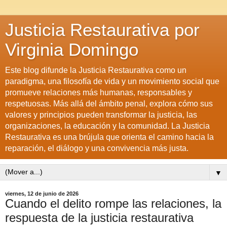
Justicia Restaurativa por
Virginia Domingo
Este blog difunde la Justicia Restaurativa como un
paradigma, una filosofía de vida y un movimiento social que
promueve relaciones más humanas, responsables y
respetuosas. Más allá del ámbito penal, explora cómo sus
valores y principios pueden transformar la justicia, las
organizaciones, la educación y la comunidad. La Justicia
Restaurativa es una brújula que orienta el camino hacia la
reparación, el diálogo y una convivencia más justa.
▼
viernes, 12 de junio de 2026
Cuando el delito rompe las relaciones, la
respuesta de la justicia restaurativa