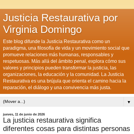
Justicia Restaurativa por
Virginia Domingo
Este blog difunde la Justicia Restaurativa como un
paradigma, una filosofía de vida y un movimiento social que
promueve relaciones más humanas, responsables y
respetuosas. Más allá del ámbito penal, explora cómo sus
valores y principios pueden transformar la justicia, las
organizaciones, la educación y la comunidad. La Justicia
Restaurativa es una brújula que orienta el camino hacia la
reparación, el diálogo y una convivencia más justa.
▼
jueves, 11 de junio de 2026
La justicia restaurativa significa
diferentes cosas para distintas personas