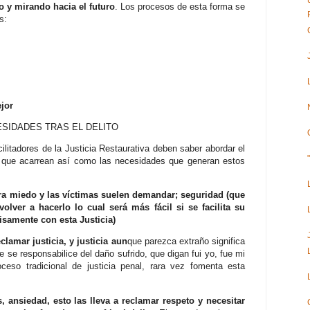
o y mirando hacia el futuro
. Los procesos de esta forma se
s:
jor
SIDADES TRAS EL DELITO
ilitadores de la Justicia Restaurativa deben saber abordar el
os que acarrean así como las necesidades que generan estos
ra miedo y las víctimas suelen demandar; seguridad (que
olver a hacerlo lo cual será más fácil si se facilita su
isamente con esta Justicia)
clamar justicia, y justicia aun
que parezca extraño significa
 se responsabilice del daño sufrido, que digan fui yo, fue mi
ceso tradicional de justicia penal, rara vez fomenta esta
 ansiedad, esto las lleva a reclamar respeto y necesitar