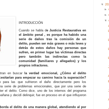
▼
20
►
►
▼
INTRODUCCIÓN
Cuando se habla d
e Justicia Restaurativa en
el ámbito penal , es porque ha habido una
serie de daños tras la comisión de un
delito, pueden ser más graves o más leves y
detrás de estos daños hay personas que
sufren, en primer lugar las víctimas directas
pero también las indirectas como la
comunidad (familiares y allegados) y los
propios infractores.
ntran en buscar
la verdad emocional, ¿Cómo el delito
esitarían para empezar su camino hacia la superación?
 para las que sufrieron el daño directamente pero los
una serie de problemas emocionales, que por una serie de
ter el delito. Como dice, uno de los internos del programa
ñana y decidí delinquir, fue en proceso en el que influyeron
aborda el delito de una manera global, atendiendo al por