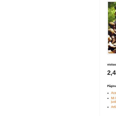
visitas
2,
Págin
Ace
Mi 
jus
Art