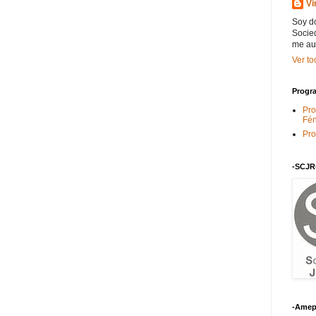
Vi
Soy do
Socied
me au
Ver to
Progra
Pro
Fén
Pro
-SCJR
-Amep