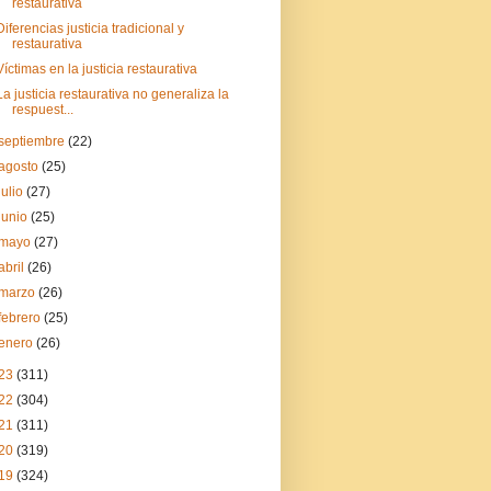
restaurativa
Diferencias justicia tradicional y
restaurativa
Víctimas en la justicia restaurativa
La justicia restaurativa no generaliza la
respuest...
septiembre
(22)
agosto
(25)
julio
(27)
junio
(25)
mayo
(27)
abril
(26)
marzo
(26)
febrero
(25)
enero
(26)
23
(311)
22
(304)
21
(311)
20
(319)
19
(324)