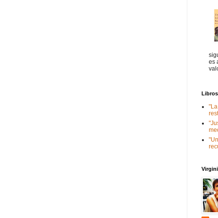
sig
es 
val
Libro
"La
res
"Ju
med
"Un
rec
Virgi