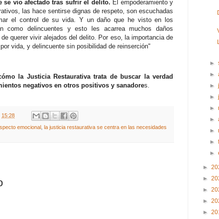
se vio afectado tras sufrir el delito.
El empoderamiento y
ativos, las hace sentirse dignas de respeto, son escuchadas
mar el control de su vida. Y un daño que he visto en los
tan como delincuentes y esto les acarrea muchos daños
de querer vivir alejados del delito. Por eso, la importancia de
por vida, y delincuente sin posibilidad de reinserción"
►
►
mo la Justicia Restaurativa trata de buscar la verdad
mientos negativos en otros positivos y sanadore
s.
►
►
►
t
15:28
►
 aspecto emocional
,
la justicia restaurativa se centra en las necesidades
►
►
►
►
20
►
20
o
►
20
►
20
►
20