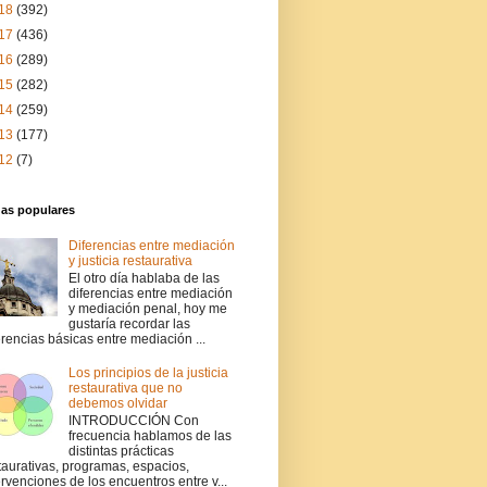
18
(392)
17
(436)
16
(289)
15
(282)
14
(259)
13
(177)
12
(7)
das populares
Diferencias entre mediación
y justicia restaurativa
El otro día hablaba de las
diferencias entre mediación
y mediación penal, hoy me
gustaría recordar las
erencias básicas entre mediación ...
Los principios de la justicia
restaurativa que no
debemos olvidar
INTRODUCCIÓN Con
frecuencia hablamos de las
distintas prácticas
taurativas, programas, espacios,
ervenciones de los encuentros entre v...