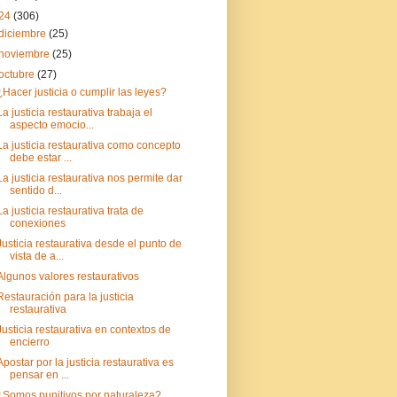
24
(306)
diciembre
(25)
noviembre
(25)
octubre
(27)
¿Hacer justicia o cumplir las leyes?
La justicia restaurativa trabaja el
aspecto emocio...
La justicia restaurativa como concepto
debe estar ...
La justicia restaurativa nos permite dar
sentido d...
La justicia restaurativa trata de
conexiones
Justicia restaurativa desde el punto de
vista de a...
Algunos valores restaurativos
Restauración para la justicia
restaurativa
Justicia restaurativa en contextos de
encierro
Apostar por la justicia restaurativa es
pensar en ...
¿Somos punitivos por naturaleza?