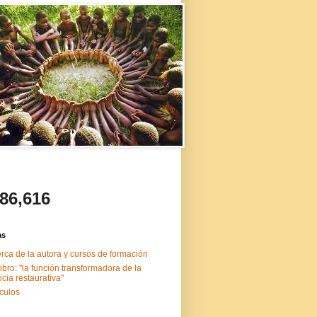
486,616
as
rca de la autora y cursos de formación
libro: "la función transformadora de la
ticia restaurativa"
ículos