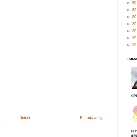
►
20
►
20
►
20
►
20
►
20
►
20
►
20
Entra
dif
Inicio
Entrada antigua
)
res
int