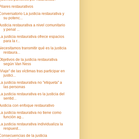
Pilares restaurativos
Conversatorio La justicia restaurativa y
su potenc...
Justicia restaurativa a nivel comunitario
y penal ...
La justicia restaurativa ofrece espacios
para la r...
Necesitamos transmitir qué es la justicia
restaura...
Objetivos de la justicia restaurativa
según Van Ness
"Viaje" de las víctimas tras participar en
justici...
La justicia restaurativa no "etiqueta" a
las personas
La justicia restaurativa es la justicia del
sentid...
Justicia con enfoque restaurativo
La justicia restaurativa no tiene como
función ag...
La justicia restaurativa individualiza la
respuest...
Consecuencias de la justicia