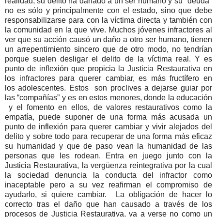
realidad, su delito ha dañado a un ser humano y su "deuda"
no es sólo y principalmente con el estado, sino que debe
responsabilizarse para con la víctima directa y también con
la comunidad en la que vive. Muchos jóvenes infractores al
ver que su acción causó un daño a otro ser humano, tienen
un arrepentimiento sincero que de otro modo, no tendrían
porque suelen desligar el delito de la víctima real. Y es
punto de inflexión que propicia la Justicia Restaurativa en
los infractores para querer cambiar, es más fructífero en
los adolescentes. Estos son proclives a dejarse guiar por
las “compañías” y es en estos menores, donde la educación
y el fomento en ellos, de valores restaurativos como la
empatía, puede suponer de una forma más acusada un
punto de inflexión para querer cambiar y vivir alejados del
delito y sobre todo para recuperar de una forma más eficaz
su humanidad y que de paso vean la humanidad de las
personas que les rodean.
Entra en juego junto con la
Justicia Restaurativa, la vergüenza reintegrativa por la cual
la sociedad denuncia la conducta del infractor como
inaceptable pero a su vez reafirman el compromiso de
ayudarlo, si quiere cambiar. La obligación de hacer lo
correcto tras el daño que han causado a través de los
procesos de Justicia Restaurativa, va a verse no como un