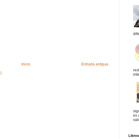
dif
Inicio
Entrada antigua
res
)
int
sig
es 
val
Libro