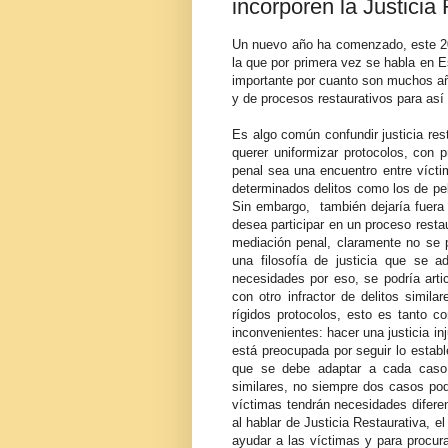
incorporen la Justicia
Un nuevo año ha comenzado, este 20
la que por primera vez se habla en E
importante por cuanto son muchos año
y de procesos restaurativos para a
Es algo común confundir justicia res
querer uniformizar protocolos, con 
penal sea una encuentro entre víctim
determinados delitos como los de pel
Sin embargo, también dejaría fuera
desea participar en un proceso restau
mediación penal, claramente no se p
una filosofía de justicia que se
necesidades por eso, se podría artic
con otro infractor de delitos simil
rígidos protocolos, esto es tanto co
inconvenientes: hacer una justicia i
está preocupada por seguir lo establ
que se debe adaptar a cada caso 
similares, no siempre dos casos po
víctimas tendrán necesidades diferen
al hablar de Justicia Restaurativa, e
ayudar a las víctimas y para procura