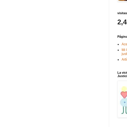
visitas
2,
Págin
Ace
Mi 
jus
Art
La vic
Justic