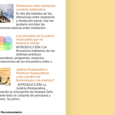
Diferencias entre mediación
y justicia restaurativa
El otro día hablaba de las
diferencias entre mediación
y mediación penal, hoy me
gustaría recordar las
erencias básicas entre mediación ...
Los principios de la justicia
restaurativa que no
debemos olvidar
INTRODUCCIÓN Con
frecuencia hablamos de las
distintas prácticas
taurativas, programas, espacios,
ervenciones de los encuentros entre v...
Justicia Restaurativa o
Prácticas Restaurativas:
¿una cuestión de
terminología o de esencia?
INTRODUCCIÓN La
Justicia Restaurativa,
uiendo la concepción de Howard Zehr,
ante todo un conjunto de principios y
ores. Su princi...
s Recomendados