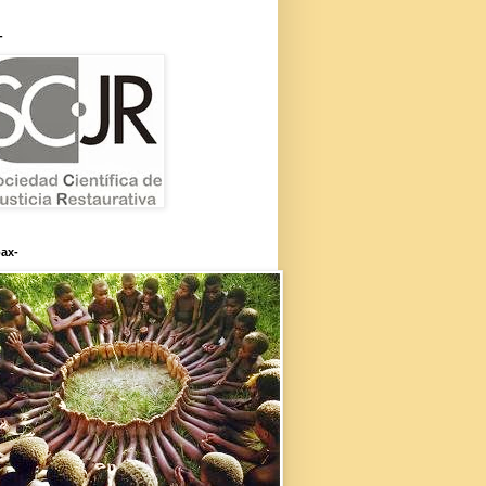
-
ax-