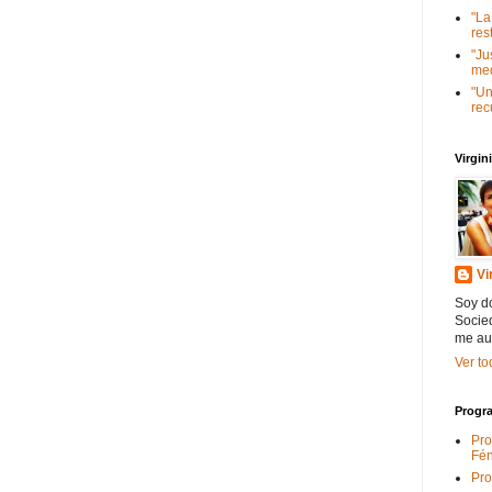
"La
res
"Ju
med
"Un
rec
Virgi
Vi
Soy do
Socied
me au
Ver to
Progra
Pro
Fén
Pro