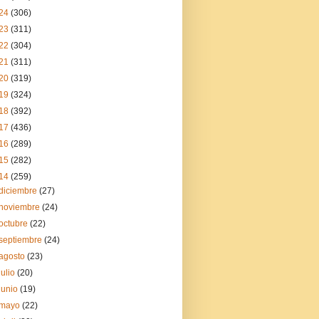
24
(306)
23
(311)
22
(304)
21
(311)
20
(319)
19
(324)
18
(392)
17
(436)
16
(289)
15
(282)
14
(259)
diciembre
(27)
noviembre
(24)
octubre
(22)
septiembre
(24)
agosto
(23)
julio
(20)
junio
(19)
mayo
(22)