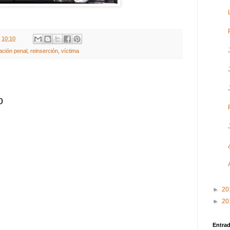
t
10:10
ación penal
,
reinserción
,
víctima
o
►
20
►
20
Entra