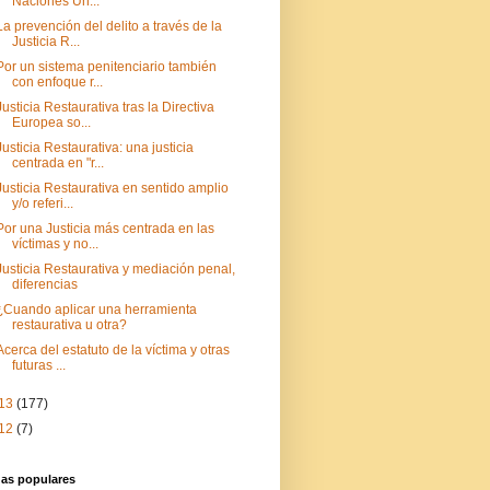
Naciones Un...
La prevención del delito a través de la
Justicia R...
Por un sistema penitenciario también
con enfoque r...
Justicia Restaurativa tras la Directiva
Europea so...
Justicia Restaurativa: una justicia
centrada en "r...
Justicia Restaurativa en sentido amplio
y/o referi...
Por una Justicia más centrada en las
víctimas y no...
Justicia Restaurativa y mediación penal,
diferencias
¿Cuando aplicar una herramienta
restaurativa u otra?
Acerca del estatuto de la víctima y otras
futuras ...
13
(177)
12
(7)
das populares