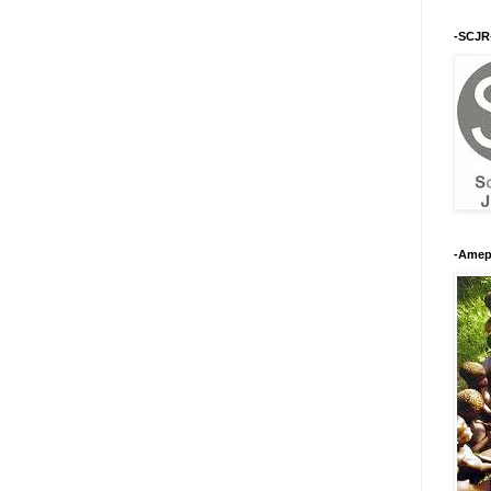
-SCJR
-Amep