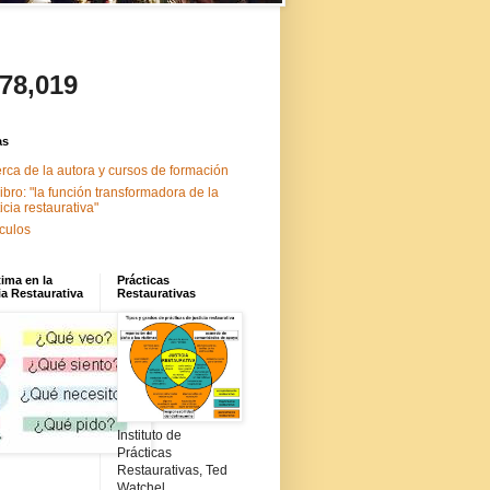
478,019
as
rca de la autora y cursos de formación
libro: "la función transformadora de la
ticia restaurativa"
ículos
tima en la
Prácticas
ia Restaurativa
Restaurativas
Instituto de
Prácticas
Restaurativas, Ted
Watchel