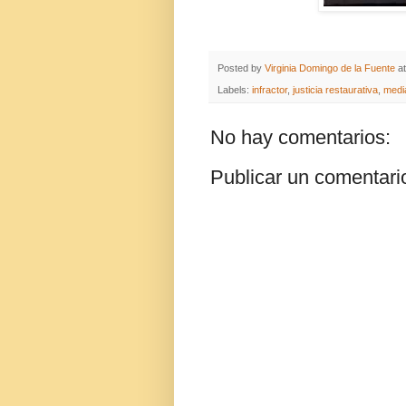
Posted by
Virginia Domingo de la Fuente
a
Labels:
infractor
,
justicia restaurativa
,
medi
No hay comentarios:
Publicar un comentari