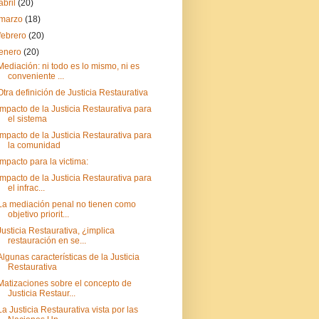
abril
(20)
marzo
(18)
febrero
(20)
enero
(20)
Mediación: ni todo es lo mismo, ni es
conveniente ...
Otra definición de Justicia Restaurativa
Impacto de la Justicia Restaurativa para
el sistema
Impacto de la Justicia Restaurativa para
la comunidad
Impacto para la victima:
Impacto de la Justicia Restaurativa para
el infrac...
La mediación penal no tienen como
objetivo priorit...
Justicia Restaurativa, ¿implica
restauración en se...
Algunas características de la Justicia
Restaurativa
Matizaciones sobre el concepto de
Justicia Restaur...
La Justicia Restaurativa vista por las