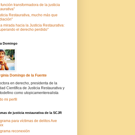
 función transformadora de la justicia
taurativa"
sticia Restaurativa, mucho más que
iación"
a mirada hacia la Justicia Restaurativa:
uperando el derecho perdido"
nia Domingo
rginia Domingo de la Fuente
ctora en derecho, presidenta de la
ad Científica de Justicia Restaurativa y
todefino como utopicamenterealista
do mi perfil
mas de justicia restaurativa de la SCJR
grama para víctimas de delitos Ave
ix
grama reconexión