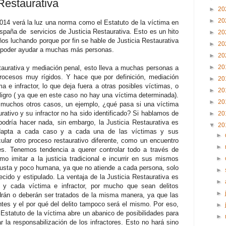
 Restaurativa
►
20
►
20
14 verá la luz una norma como el Estatuto de la víctima en
spaña de servicios de Justicia Restaurativa. Esto es un hito
►
20
s luchando porque por fin se hable de Justicia Restaurativa
►
20
sí poder ayudar a muchas más personas.
►
20
►
20
taurativa y mediación penal, esto lleva a muchas personas a
procesos muy rígidos. Y hace que por definición, mediación
►
20
a e infractor, lo que deja fuera a otras posibles víctimas, o
►
20
igro ( ya que en este caso no hay una víctima determinada).
►
20
 muchos otros casos, un ejemplo, ¿qué pasa si una víctima
rativo y su infractor no ha sido identificado? Si hablamos de
►
20
odría hacer nada, sin embargo, la Justicia Restaurativa es
▼
20
 adapta a cada caso y a cada una de las víctimas y sus
►
ular otro proceso restaurativo diferente, como un encuentro
►
ares. Tenemos tendencia a querer controlar todo a través de
mo imitar a la justicia tradicional e incurrir en sus mismos
►
njusta y poco humana, ya que no atiende a cada persona, solo
►
ecido y estipulado. La ventaja de la Justicia Restaurativa es
►
y cada víctima e infractor, por mucho que sean delitos
►
drán o deberán ser tratados de la misma manera, ya que las
tes y el por qué del delito tampoco será el mismo. Por eso,
►
l Estatuto de la víctima abre un abanico de posibilidades para
►
r la responsabilización de los infractores. Esto no hará sino