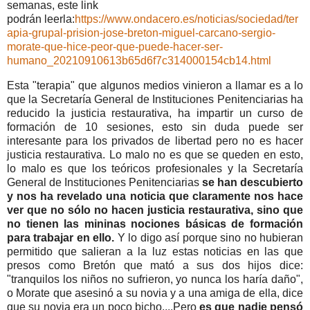
semanas, este link
podrán
leerla:
https://www.ondacero.es/noticias/sociedad/ter
apia-grupal-prision-jose-breton-miguel-carcano-sergio-
morate-que-hice-peor-que-puede-hacer-ser-
humano_20210910613b65d6f7c314000154cb14.html
Esta "terapia" que algunos medios vinieron a llamar es a lo
que la Secretaría General de Instituciones Penitenciarias ha
reducido la justicia restaurativa, ha impartir un curso de
formación de 10 sesiones, esto sin duda puede ser
interesante para los privados de libertad pero no es hacer
justicia restaurativa. Lo malo no es que se queden en esto,
lo malo es que los teóricos profesionales y la Secretaría
General de Instituciones Penitenciarias
se han descubierto
y nos ha revelado una noticia que claramente nos hace
ver que no sólo no hacen justicia restaurativa, sino que
no tienen las mininas nociones básicas de formación
para trabajar en ello.
Y lo digo así porque sino no hubieran
permitido que salieran a la luz estas noticias en las que
presos como Bretón que mató a sus dos hijos dice:
"tranquilos los niños no sufrieron, yo nunca los haría daño",
o Morate que asesinó a su novia y a una amiga de ella, dice
que su novia era un poco bicho....Pero
es que nadie pensó