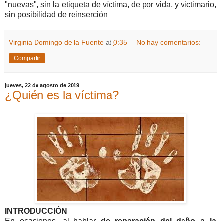
"nuevas", sin la etiqueta de víctima, de por vida, y victimario,
sin posibilidad de reinserción
Virginia Domingo de la Fuente
at
0:35
No hay comentarios:
Compartir
jueves, 22 de agosto de 2019
¿Quién es la víctima?
INTRODUCCIÓN
En ocasiones, al hablar
de reparación del daño a la