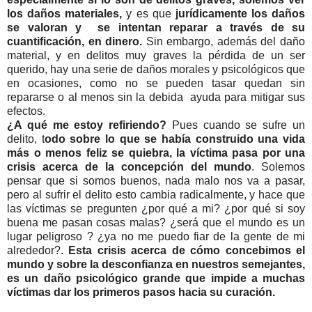
los daños materiales,
y es que
jurídicamente los daños
se valoran y se intentan reparar a través de su
cuantificación, en dinero.
Sin embargo, además del daño
material, y en delitos muy graves la pérdida de un ser
querido, hay una serie de daños morales y psicológicos que
en ocasiones, como no se pueden tasar quedan sin
repararse o al menos sin la debida ayuda para mitigar sus
efectos.
¿A qué me estoy refiriendo?
Pues cuando se sufre un
delito, t
odo sobre lo que se había construido una vida
más o menos feliz se quiebra, la víctima pasa por una
crisis acerca de la concepción del mundo
. Solemos
pensar que si somos buenos, nada malo nos va a pasar,
pero al sufrir el delito esto cambia radicalmente, y hace que
las víctimas se pregunten ¿por qué a mi? ¿por qué si soy
buena me pasan cosas malas? ¿será que el mundo es un
lugar peligroso ? ¿ya no me puedo fiar de la gente de mi
alrededor?.
Esta crisis acerca de cómo concebimos el
mundo y sobre la desconfianza en nuestros semejantes,
es un daño psicológico grande que impide a muchas
víctimas dar los primeros pasos hacia su curación.