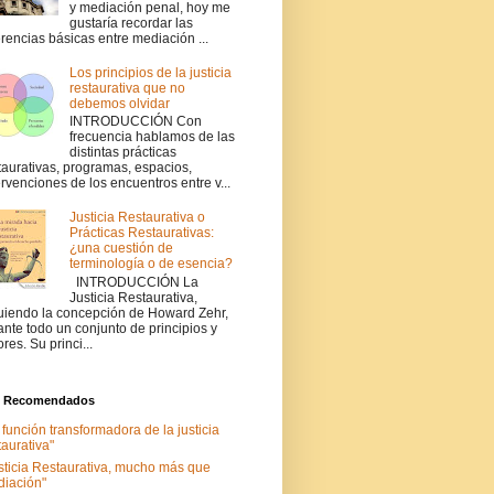
y mediación penal, hoy me
gustaría recordar las
erencias básicas entre mediación ...
Los principios de la justicia
restaurativa que no
debemos olvidar
INTRODUCCIÓN Con
frecuencia hablamos de las
distintas prácticas
taurativas, programas, espacios,
ervenciones de los encuentros entre v...
Justicia Restaurativa o
Prácticas Restaurativas:
¿una cuestión de
terminología o de esencia?
INTRODUCCIÓN La
Justicia Restaurativa,
uiendo la concepción de Howard Zehr,
ante todo un conjunto de principios y
ores. Su princi...
s Recomendados
 función transformadora de la justicia
taurativa"
sticia Restaurativa, mucho más que
iación"