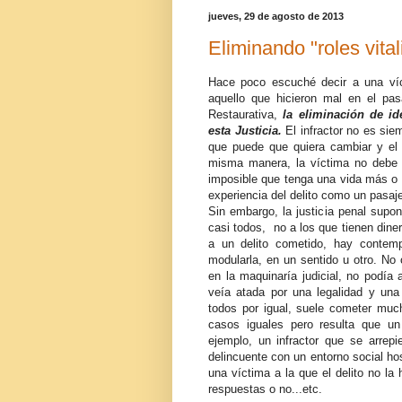
jueves, 29 de agosto de 2013
Eliminando "roles vital
Hace poco escuché decir a una víc
aquello que hicieron mal en el pas
Restaurativa,
la eliminación de id
esta Justicia.
El infractor no es sie
que puede que quiera cambiar y el e
misma manera, la víctima no debe s
imposible que tenga una vida más o m
experiencia del delito como un pasaj
Sin embargo, la justicia penal supon
casi todos, no a los que tienen dine
a un delito cometido, hay contem
modularla, en un sentido u otro. No
en la maquinaría judicial, no podí
veía atada por una legalidad y una
todos por igual, suele cometer much
casos iguales pero resulta que un
ejemplo, un infractor que se arrep
delincuente con un entorno social ho
una víctima a la que el delito no l
respuestas o no...etc.