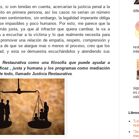
, si son tenidas en cuenta, acercarían la justicia penal a la
dif
elito en primera persona, así los casos no serían un número
enen sentimientos, sin embargo, la legalidad imperante obliga
arse impasibles y poco humanos. Por esto, me parece que la
más justa, ya que al infractor que quiera cambiar, le va a
a a escuchar a la víctima y lo que realmente necesita para
a promover una relación de empatía, respeto, comprensión y
ata de que se alargue mas o menos el proceso, creo que los
res
dad, y esta se demuestra escuchándolos y atendiendo sus
int
a Restaurativa como una filosofía que puede ayudar a
 eficaz , justa y humana y los programas como mediación
te todo, llamado Justicia Restaurativa
.
sig
es 
val
Libro
"La
res
"Ju
med