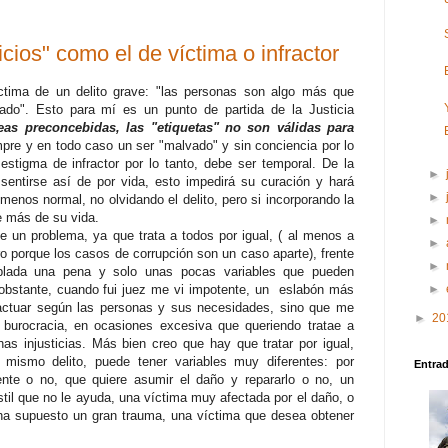
icios" como el de víctima o infractor
tima de un delito grave: "las personas son algo más que
ado". Esto para mí es un punto de partida de la Justicia
eas preconcebidas, las "etiquetas" no son válidas para
mpre y en todo caso un ser "malvado" y sin conciencia por lo
stigma de infractor por lo tanto, debe ser temporal. De la
►
entirse así de por vida, esto impedirá su curación y hará
►
enos normal, no olvidando el delito, pero si incorporando la
e más de su vida.
►
e un problema, ya que trata a todos por igual, ( al menos a
►
ro porque los casos de corrupción son un caso aparte), frente
►
plada una pena y solo unas pocas variables que pueden
 obstante, cuando fui juez me vi impotente, un eslabón más
►
a actuar según las personas y sus necesidades, sino que me
►
20
 burocracia, en ocasiones excesiva que queriendo tratae a
as injusticias. Más bien creo que hay que tratar por igual,
 mismo delito, puede tener variables muy diferentes: por
Entra
iente o no, que quiere asumir el daño y repararlo o no, un
stil que no le ayuda, una víctima muy afectada por el daño, o
a ha supuesto un gran trauma, una víctima que desea obtener