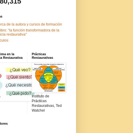
480,315
as
rca de la autora y cursos de formación
libro: "la función transformadora de la
ticia restaurativa"
ículos
tima en la
Prácticas
ia Restaurativa
Restaurativas
Instituto de
Prácticas
Restaurativas, Ted
Watchel
dores