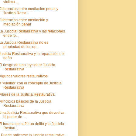
víctima ...
Diferencias entre mediación penal y
Justicia Resta...
Diferencias entre mediación y
mediación penal
La Justicia Restaurativa y las relaciones
entre lo...
La Justicia Restaurativa no es
propiedad de los op...
Justicia Restaurativa y la reparación del
daño
El riesgo de una ley sobre Justicia
Restaurativa
Algunos valores restaurativos
A "vueltas" con el concepto de Justicia
Restaurativa
Pilares de la Justicia Restaurativa
Principios básicos de la Justicia
Restaurativa
Una Justicia Restaurativa que devuelva
el poder de...
El trauma de sufrir un delito y la Justicia
Restau...
¿Puede aplicarse la justicia restaurativa