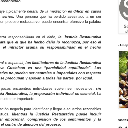
 reconocido.
uaje típicamente neutral de la mediación
es difícil en casos
s serios.
Una persona que ha perdido asesinado a un ser
n un proceso restaurativo, puede encontrar ofensivo la palabra
erta responsabilidad en el daño
,
la Justicia Restaurativa
ara que el que ha hecho daño lo reconozca, por eso el
-Amep
 el infractor asuma su responsabilidad en el hecho
al e imparcial
,
los facilitadores de la Justicia Restaurativa
ve Gustafson es una “parcialidad equilibrada”. Los
urativa no pueden ser neutrales o imparciales con respecto
se preocupan y apoyan a todas las partes, por igual.
pocos encuentros individuales suelen ser necesarios,
sin
a Restaurativa, la preparación individual es esencial.
La
 suele ser importante
ción negocia para identificar y llegar a acuerdos razonables
mutuos.
Mientras la Justicia Restaurativa puede incluir
el emocional, comprensión de los sentimientos y la
visitas
r el centro de atención del proceso.