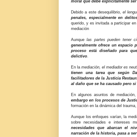
moral que debe explícitamente ser
Debido a este desequilibrio,
el leng
penales, especialmente en delito
querido, y es invitada a participar e
mediación
Aunque
las partes pueden tener ci
generalmente ofrece un espacio p
proceso está diseñado para que
delictivo
.
En la
mediación, el mediador es neutr
tienen una tarea que según Da
facilitadores de la Justicia Resta
al daño que se ha causado pero si 
En algunos asuntos de mediación, 
embargo en los procesos de Justici
formación en la dinámica del trauma,
Aunque los enfoques varían, la media
sobre necesidades e intereses 
necesidades que abarcan el niv
narración de la historia, pasa a se