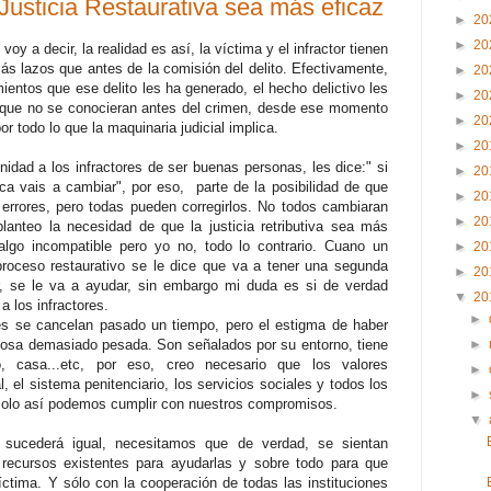
Justicia Restaurativa sea más eficaz
►
20
►
20
y a decir, la realidad es así, la víctima y el infractor tienen
 lazos que antes de la comisión del delito. Efectivamente,
►
20
entos que ese delito les ha generado, el hecho delictivo les
►
20
nque no se conocieran antes del crimen, desde ese momento
►
20
r todo lo que la maquinaria judicial implica.
►
20
nidad a los infractores de ser buenas personas, les dice:" si
►
20
a vais a cambiar", por eso, parte de la posibilidad de que
►
20
errores, pero todas pueden corregirlos.
No todos cambiaran
►
20
anteo la necesidad de que la justicia retributiva sea más
algo incompatible pero yo no, todo lo contrario. Cuano un
►
20
 proceso restaurativo se le dice que va a tener una segunda
►
20
r, se le va a ayudar, sin embargo mi duda es si de verdad
▼
20
 los infractores.
►
es se cancelan pasado un tiempo, pero el estigma de haber
losa demasiado pesada. Son señalados por su entorno, tiene
►
jo, casa...etc, por eso, creo necesario que los valores
►
al, el sistema penitenciario, los servicios sociales y todos los
►
 solo así podemos cumplir con nuestros compromisos.
▼
 sucederá igual, necesitamos que de verdad, se sientan
recursos existentes para ayudarlas y sobre todo para que
ctima. Y sólo con la cooperación de todas las instituciones