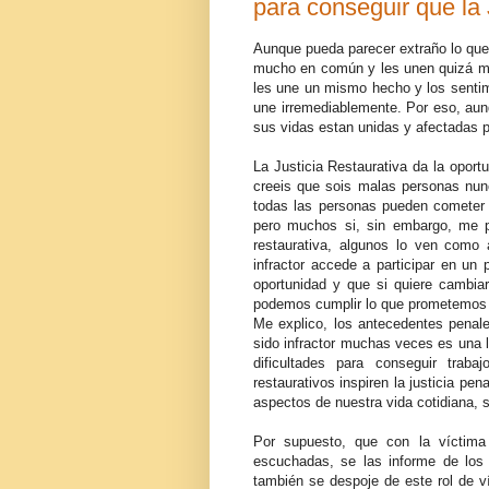
para conseguir que la 
Aunque pueda parecer extraño lo que vo
mucho en común y les unen quizá más
les une un mismo hecho y los sentimi
une irremediablemente. Por eso, au
sus vidas estan unidas y afectadas po
La Justicia Restaurativa da la oportu
creeis que sois malas personas nunc
todas las personas pueden cometer 
pero muchos si, sin embargo, me pl
restaurativa, algunos lo ven como 
infractor accede a participar en un
oportunidad y que si quiere cambia
podemos cumplir lo que prometemos a
Me explico, los antecedentes penal
sido infractor muchas veces es una 
dificultades para conseguir traba
restaurativos inspiren la justicia pen
aspectos de nuestra vida cotidiana,
Por supuesto, que con la víctima
escuchadas, se las informe de los 
también se despoje de este rol de ví