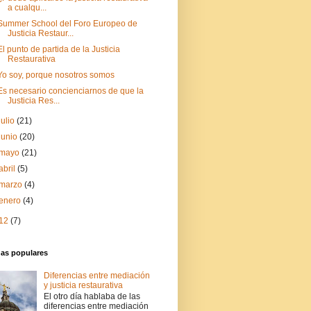
a cualqu...
Summer School del Foro Europeo de
Justicia Restaur...
El punto de partida de la Justicia
Restaurativa
Yo soy, porque nosotros somos
Es necesario concienciarnos de que la
Justicia Res...
julio
(21)
junio
(20)
mayo
(21)
abril
(5)
marzo
(4)
enero
(4)
12
(7)
das populares
Diferencias entre mediación
y justicia restaurativa
El otro día hablaba de las
diferencias entre mediación