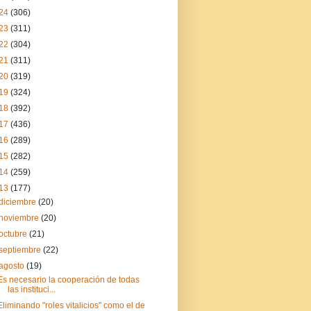
24
(306)
23
(311)
22
(304)
21
(311)
20
(319)
19
(324)
18
(392)
17
(436)
16
(289)
15
(282)
14
(259)
13
(177)
diciembre
(20)
noviembre
(20)
octubre
(21)
septiembre
(22)
agosto
(19)
Es necesario la cooperación de todas
las instituci...
Eliminando "roles vitalicios" como el de