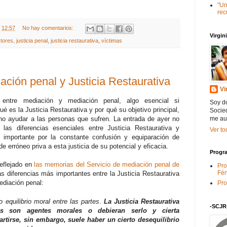
"Un
rec
t
12:57
No hay comentarios:
Virgi
ctores
,
justicia penal
,
justicia restaurativa
,
víctimas
ación penal y Justicia Restaurativa
Vi
 entre mediación y mediación penal, algo esencial si
Soy do
 es la Justicia Restaurativa y por qué su objetivo principal,
Socied
me au
sino ayudar a las personas que sufren. La entrada de ayer no
las diferencias esenciales entre Justicia Restaurativa y
Ver to
 importante por la constante confusión y equiparación de
erróneo priva a esta justicia de su potencial y eficacia.
Progra
eflejado en
las memorias del Servicio de mediación penal de
Pro
Fén
as diferencias más importantes entre la Justicia Restaurativa
ediación penal:
Pro
 equilibrio moral entre las partes
.
La Justicia Restaurativa
-SCJR
es son agentes morales o debieran serlo y cierta
tirse, sin embargo, suele haber un cierto desequilibrio