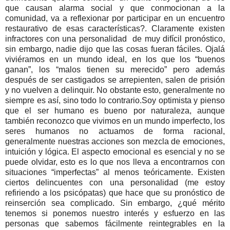
que causan alarma social y que conmocionan a la
comunidad, va a reflexionar por participar en un encuentro
restaurativo de esas características?. Claramente existen
infractores con una personalidad de muy difícil pronóstico,
sin embargo, nadie dijo que las cosas fueran fáciles. Ojalá
viviéramos en un mundo ideal, en los que los “buenos
ganan”, los “malos tienen su merecido” pero además
después de ser castigados se arrepienten, salen de prisión
y no vuelven a delinquir. No obstante esto, generalmente no
siempre es así, sino todo lo contrario.
Soy optimista y pienso
que el ser humano es bueno por naturaleza, aunque
también reconozco que vivimos en un mundo imperfecto, los
seres humanos no actuamos de forma racional,
generalmente nuestras acciones son mezcla de emociones,
intuición y lógica. El aspecto emocional es esencial y no se
puede olvidar, esto es lo que nos lleva a encontrarnos con
situaciones “imperfectas” al menos teóricamente. Existen
ciertos delincuentes con una personalidad (me estoy
refiriendo a los psicópatas) que hace que su pronóstico de
reinserción sea complicado.
Sin embargo, ¿qué mérito
tenemos si ponemos nuestro interés y esfuerzo en las
personas que sabemos fácilmente reintegrables en la