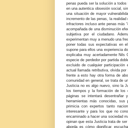
penas pueda ser la solución a todos 
en una autentica obsesión social, si
una situación de mayor vulnerabili
incremento de las penas, la realidad
infractores incluso ante penas más “c
acompañada de una disminución efect
subjetiva por el ciudadano. Adem
experimentan muy a menudo una frecue
poner todas sus expectativas en e
supone para ellos una experiencia dol
explicaba muy acertadamente Nils C
especie de perdedor por partida doble
excluido de cualquier participación 
actual llamada retributiva, olvida po
frente a esto hay otra forma de abor
comunidad en general, se trata de un
Justicia no es algo nuevo, sino la J
los tiempos y la formación de los e
páginas se intentará desentrañar
herramientas más conocidas, sus p
primicia con expertos tanto nacio
interesante y para los que no cono
encaminado a hacer una sociedad más
opinan que esta Justicia trata de ser
aborda es cómo dignificar, escucha