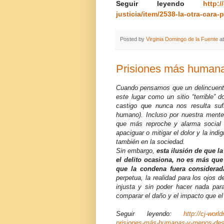
Seguir leyendo
http:/
justicia/item/2538-la-otra-cara
Posted by
Virginia Domingo de la Fuente
a
Prisiones más humana
Cuando pensamos que un delincuente
este lugar como un sitio “terrible” 
castigo que nunca nos resulta su
humano). Incluso por nuestra ment
que más reproche y alarma social 
apaciguar o mitigar el dolor y la ind
también en la sociedad.
Sin embargo,
esta ilusión de que l
el delito ocasiona, no es más que
que la condena fuera considerad
perpetua, la realidad para los ojos 
injusta y sin poder hacer nada par
comparar el daño y el impacto que el d
Seguir leyendo:
http://cj-worl
prisiones-más-humanas-y-menos-des