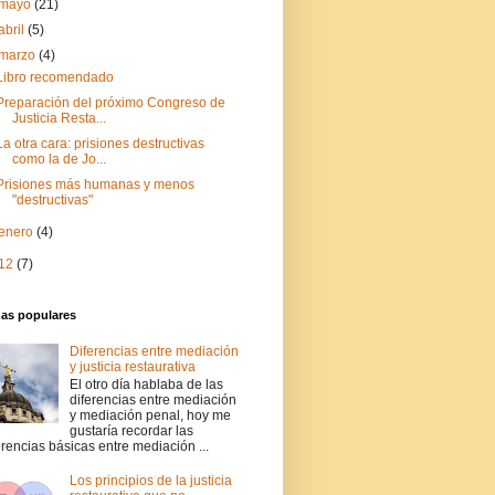
mayo
(21)
abril
(5)
marzo
(4)
Libro recomendado
Preparación del próximo Congreso de
Justicia Resta...
La otra cara: prisiones destructivas
como la de Jo...
Prisiones más humanas y menos
"destructivas"
enero
(4)
12
(7)
das populares
Diferencias entre mediación
y justicia restaurativa
El otro día hablaba de las
diferencias entre mediación
y mediación penal, hoy me
gustaría recordar las
erencias básicas entre mediación ...
Los principios de la justicia