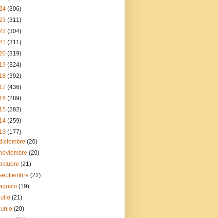
24
(306)
23
(311)
22
(304)
21
(311)
20
(319)
19
(324)
18
(392)
17
(436)
16
(289)
15
(282)
14
(259)
13
(177)
diciembre
(20)
noviembre
(20)
octubre
(21)
septiembre
(22)
agosto
(19)
julio
(21)
junio
(20)