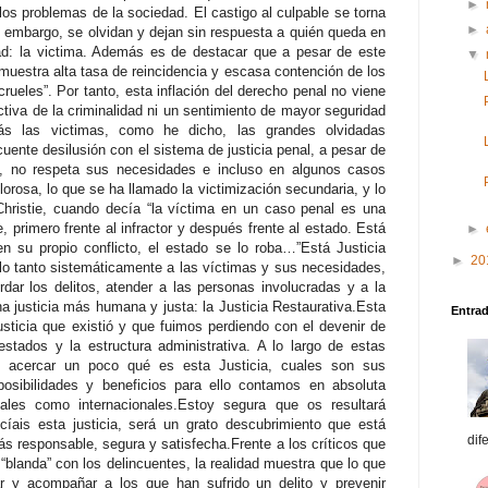
►
los problemas de la sociedad. El castigo al culpable se torna
►
n embargo, se olvidan y dejan sin respuesta a quién queda en
dad: la victima. Además es de destacar que a pesar de este
▼
 muestra alta tasa de reincidencia y escasa contención de los
rueles”. Por tanto, esta inflación del derecho penal no viene
iva de la criminalidad ni un sentimiento de mayor seguridad
ás las victimas, como he dicho, las grandes olvidadas
nte desilusión con el sistema de justicia penal, a pesar de
l, no respeta sus necesidades e incluso en algunos casos
orosa, lo que se ha llamado la victimización secundaria, y lo
hristie, cuando decía “la víctima en un caso penal es una
, primero frente al infractor y después frente al estado. Está
►
en su propio conflicto, el estado se lo roba…”Está Justicia
►
20
r lo tanto sistemáticamente a las víctimas y sus necesidades,
dar los delitos, atender a las personas involucradas y a la
a justicia más humana y justa: la Justicia Restaurativa.Esta
Entra
usticia que existió y que fuimos perdiendo con el devenir de
stados y la estructura administrativa. A lo largo de estas
 y acercar un poco qué es esta Justicia, cuales son sus
osibilidades y beneficios para ello contamos en absoluta
nales como internacionales.Estoy segura que os resultará
cíais esta justicia, será un grato descubrimiento que está
dif
 responsable, segura y satisfecha.Frente a los críticos que
 “blanda” con los delincuentes, la realidad muestra que lo que
r y acompañar a los que han sufrido un delito y prevenir