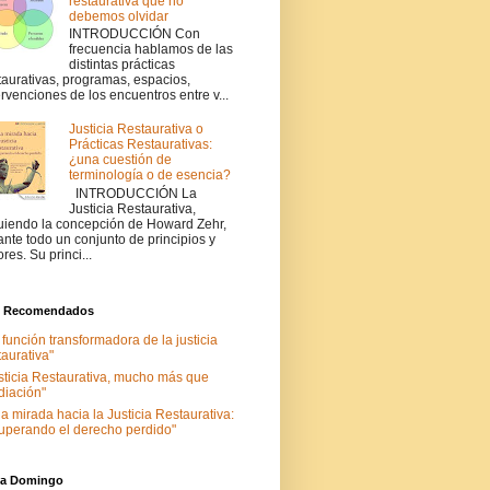
restaurativa que no
debemos olvidar
INTRODUCCIÓN Con
frecuencia hablamos de las
distintas prácticas
taurativas, programas, espacios,
ervenciones de los encuentros entre v...
Justicia Restaurativa o
Prácticas Restaurativas:
¿una cuestión de
terminología o de esencia?
INTRODUCCIÓN La
Justicia Restaurativa,
uiendo la concepción de Howard Zehr,
ante todo un conjunto de principios y
ores. Su princi...
s Recomendados
 función transformadora de la justicia
taurativa"
sticia Restaurativa, mucho más que
iación"
a mirada hacia la Justicia Restaurativa:
uperando el derecho perdido"
nia Domingo