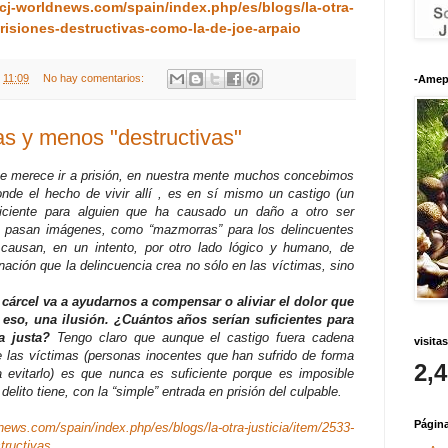
/cj-worldnews.com/spain/index.php/es/blogs/la-otra-
-prisiones-destructivas-como-la-de-joe-arpaio
t
11:09
No hay comentarios:
-Amep
s y menos "destructivas"
 merece ir a prisión, en nuestra mente muchos concebimos
donde el hecho de vivir allí , es en sí mismo un castigo (un
ficiente para alguien que ha causado un daño a otro ser
e pasan imágenes, como “mazmorras” para los delincuentes
causan, en un intento, por otro lado lógico y humano, de
ignación que la delincuencia crea no sólo en las víctimas, sino
a cárcel va a ayudarnos a compensar o aliviar el dolor que
 eso, una ilusión. ¿Cuántos años serían suficientes para
a justa?
Tengo claro que aunque el castigo fuera cadena
visitas
de las víctimas (personas inocentes que han sufrido de forma
2,
a evitarlo) es que nunca es suficiente porque es imposible
elito tiene, con la “simple” entrada en prisión del culpable.
Págin
dnews.com/spain/index.php/es/blogs/la-otra-justicia/item/2533-
tructivas