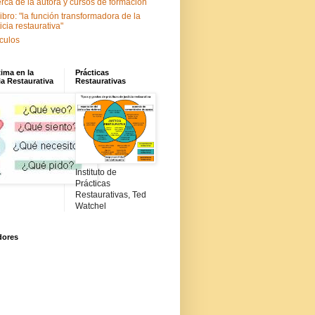
rca de la autora y cursos de formación
libro: "la función transformadora de la
ticia restaurativa"
ículos
tima en la
Prácticas
ia Restaurativa
Restaurativas
Instituto de
Prácticas
Restaurativas, Ted
Watchel
dores