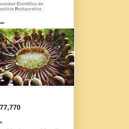
ax-
477,770
as