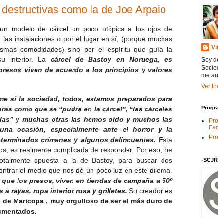
s destructivas como la de Joe Arpaio
n modelo de cárcel un poco utópica a los ojos de
 las instalaciones o por el lugar en sí, (porque muchas
Vi
ismas comodidades) sino por el espíritu que guía la
u interior. La
cárcel de Bastoy en Noruega, es
Soy do
Socied
presos viven de acuerdo a los principios y valores
me au
Ver to
me si la sociedad, todos, estamos preparados para
Progra
ras como que se “pudra en la cárcel”, “las cárceles
llas” y muchas otras las hemos oído y muchos las
Pro
Fén
a ocasión, especialmente ante el horror y la
Pro
terminados crímenes y algunos delincuentes.
Esta
os, es realmente complicada de responder. Por eso, he
otalmente opuesta a la de Bastoy, para buscar dos
-SCJR
ontrar el medio que nos dé un poco luz en este dilema.
a que los presos, viven en tiendas de campaña a 50º
a rayas, ropa interior rosa y grilletes.
Su creador es
o de Maricopa , muy orgulloso de ser el más duro de
cumentados.