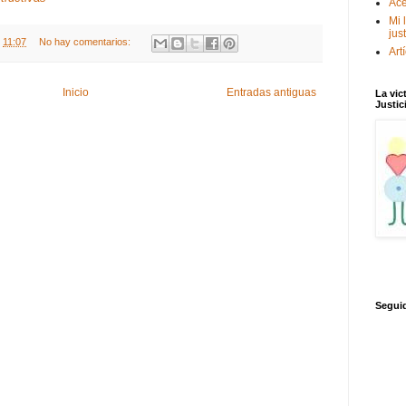
Ace
Mi 
jus
t
11:07
No hay comentarios:
Art
Inicio
Entradas antiguas
La vic
Justic
Segui