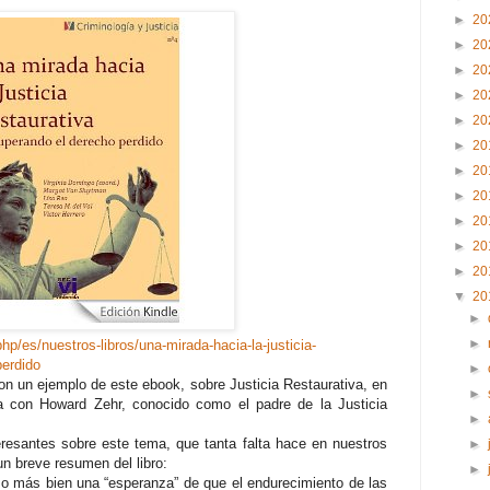
►
20
►
20
►
20
►
20
►
20
►
20
►
20
►
20
►
20
►
20
►
20
▼
20
►
►
hp/es/nuestros-libros/una-mirada-hacia-la-justicia-
perdido
►
n un ejemplo de este ebook, sobre Justicia Restaurativa, en
►
a con Howard Zehr, conocido como el padre de la Justicia
►
resantes sobre este tema, que tanta falta hace en nuestros
►
n breve resumen del libro:
►
 o más bien una “esperanza” de que el endurecimiento de las