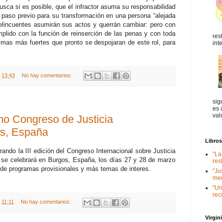
usca si es posible, que el infractor asuma su responsabilidad
paso previo para su transformación en una persona “alejada
delincuentes asumirán sus actos y querrán cambiar: pero con
plido con la función de reinserción de las penas y con toda
res
mas más fuertes que pronto se despojaran de este rol, para
int
t
13:43
No hay comentarios:
sig
es 
val
mo Congreso de Justicia
os, España
Libro
do la III edición del Congreso Internacional sobre Justicia
"La
 se celebrará en Burgos, España, los días 27 y 28 de marzo
res
de programas provisionales y más temas de interes.
"Ju
med
"Un
rec
t
11:11
No hay comentarios:
Virgi