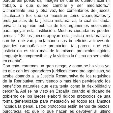
porque así puedo dar imagen de que no quiero hacer mi
trabajo, o que quiero cambiar y ser mediadora..".
Últimamente una y otra vez, leo comentarios de jueces,
fiscales...en los que se muestran como abanderados y
protagonistas de la justicia restaurativa, lo cual sin duda,
priva a la opinión pública de los argumentos necesarios
para apoyar esta institución. Muchos ciudadanos pueden
pensar: " Si los jueces apoyan esta justicia restaurativa y
son los que van proclamando sus beneficios a través de
grandes campañas de promoción, tal parece que esta
justicia no es sino más de lo mismo: protocolos rígidos,
lenguaje incomprensible...y la víctima la última en ser tenida
en cuenta".
Con esto, corremos un gran riesgo, y como se ha visto ya,
es que con los operadores jurídicos como protagonistas, se
acabe dotando a la Justicia Restaurativa de los requisitos
de la Retributiva, convirtiendo o mas bien pervirtiendo los
beneficios naturales que esta tenia como la flexibilidad y
cercanía. Así se ha visto en España, cuando el órgano de
gobierno de los jueces elaboró rígidos protocolos de una
forma generalizada para mediación en todos los ámbitos
incluida la penal. Estos protocolos están llenos de plazos,
burocracia...etc que lo que hacen es devolver al último