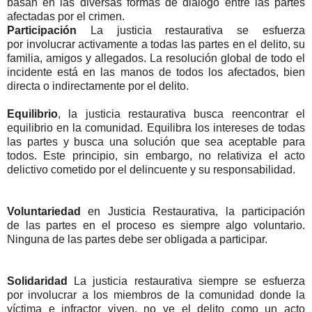
basan en
las diversas formas de diálogo entre las partes
afectadas por el crimen.
Participación
La justicia restaurativa
se esfuerza
por
involucrar activamente a
todas las partes en
el delito, su
familia, amigos y allegados.
La resolución
global
de
todo el
incidente
está en
las
manos de todos los afectados, bien
directa o indirectamente por el delito.
Equilibrio
,
la justicia
restaurativa
busca
reencontrar
el
equilibrio en
la comunidad.
E
quilibra los intereses de todas
las partes y busca una solución que sea aceptable para
todos. Este principio, sin embargo, no relativiza el acto
delictivo cometido por el delincuente y su responsabilidad.
Voluntariedad
en
Justicia
Restaurativa,
la participación
de
las partes en el
proceso
es
siempre algo voluntario.
Ninguna de las partes debe ser obligada a participar.
Solidaridad
La justicia restaurativa
siempre se esfuerza
por
involucrar a los miembros
de la comunidad donde la
víctima e infractor viven, no ve el delito como un acto