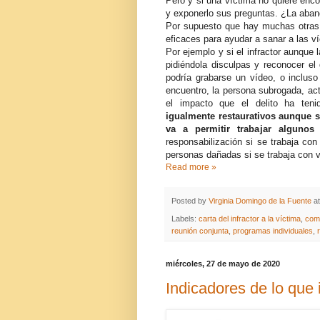
Pero y si una víctima no quiere encon
y exponerlo sus preguntas. ¿La aba
Por supuesto que hay muchas otras po
eficaces para ayudar a sanar a las ví
Por ejemplo y si el infractor aunque 
pidiéndola disculpas y reconocer el
podría grabarse un vídeo, o incluso
encuentro, la persona subrogada, actu
el impacto que el delito ha ten
igualmente restaurativos aunque s
va a permitir trabajar algunos
responsabilización si se trabaja con
personas dañadas si se trabaja con 
Read more »
Posted by
Virginia Domingo de la Fuente
a
Labels:
carta del infractor a la víctima
,
comp
reunión conjunta
,
programas individuales
,
miércoles, 27 de mayo de 2020
Indicadores de lo que i