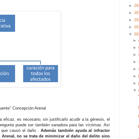
►
20
►
20
►
20
►
20
▼
20
►
►
►
►
►
►
►
▼
cuente" Concepción Arenal
eficaz, es necesario, sin justificarlo acudir a la génesis, el
pregunta puede ser también sanadora para las víctimas. Así
na que causó el daño .
Además también ayuda al infractor
Arenal, no se trata de minimizar el daño del delito sino