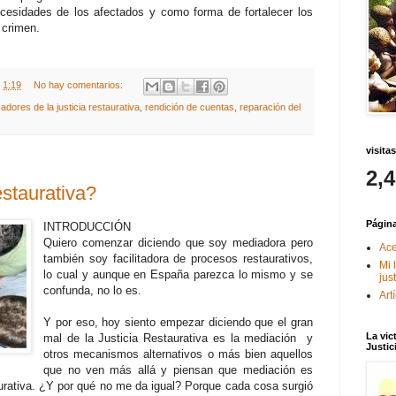
cesidades de los afectados y como forma de fortalecer los
 crimen.
t
1:19
No hay comentarios:
cadores de la justicia restaurativa
,
rendición de cuentas
,
reparación del
visitas
2,
estaurativa?
Págin
INTRODUCCIÓN
Quiero comenzar diciendo que soy mediadora pero
Ace
también soy facilitadora de procesos restaurativos,
Mi 
lo cual y aunque en España parezca lo mismo y se
jus
confunda, no lo es.
Art
Y por eso, hoy siento empezar diciendo que el gran
La vic
mal de la Justicia Restaurativa es la mediación y
Justic
otros mecanismos alternativos o más bien aquellos
que no ven más allá y piensan que mediación es
aurativa. ¿Y por qué no me da igual? Porque cada cosa surgió