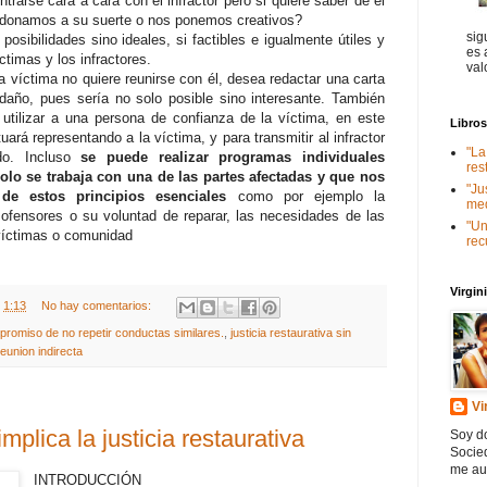
trarse cara a cara con el infractor pero si quiere saber de él
ndonamos a su suerte o nos ponemos creativos?
sig
sibilidades sino ideales, si factibles e igualmente útiles y
es 
ctimas y los infractores.
val
la víctima no quiere reunirse con él, desea redactar una carta
 daño, pues sería no solo posible sino interesante. También
 utilizar a una persona de confianza de la víctima, en este
Libro
ará representando a la víctima, y para transmitir al infractor
"La
ido. Incluso
se puede realizar programas individuales
res
olo se trabaja con una de las partes afectadas y que nos
"Ju
 de estos principios esenciales
como por ejemplo la
med
 ofensores o su voluntad de reparar, las necesidades de las
"Un
víctimas o comunidad
rec
Virgi
t
1:13
No hay comentarios:
romiso de no repetir conductas similares.
,
justicia restaurativa sin
reunion indirecta
Vi
mplica la justicia restaurativa
Soy do
Socied
me au
INTRODUCCIÓN