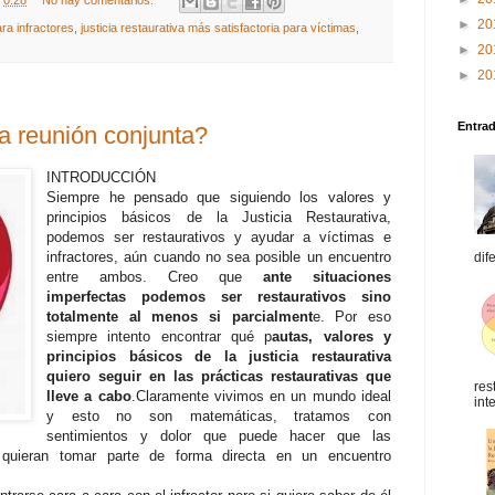
t
0:28
No hay comentarios:
►
20
ara infractores
,
justicia restaurativa más satisfactoria para víctimas
,
►
20
►
20
Entra
na reunión conjunta?
INTRODUCCIÓN
Siempre he pensado que siguiendo los valores y
principios básicos de la Justicia Restaurativa,
podemos ser restaurativos y ayudar a víctimas e
infractores, aún cuando no sea posible un encuentro
dif
entre ambos. Creo que
ante situaciones
imperfectas podemos ser restaurativos sino
totalmente al menos si parcialment
e. Por eso
siempre intento encontrar qué p
autas, valores y
principios básicos de la justicia restaurativa
quiero seguir en las prácticas restaurativas que
res
lleve a cabo
.Claramente vivimos en un mundo ideal
int
y esto no son matemáticas, tratamos con
sentimientos y dolor que puede hacer que las
uieran tomar parte de forma directa en un encuentro