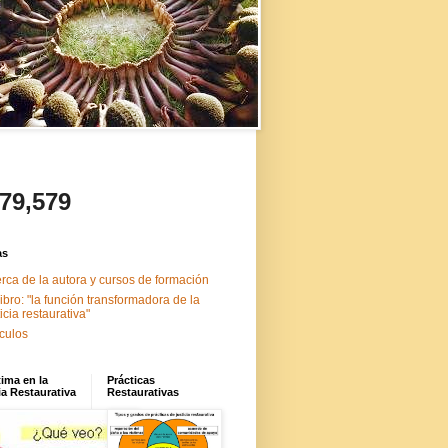
479,579
as
rca de la autora y cursos de formación
libro: "la función transformadora de la
ticia restaurativa"
ículos
tima en la
Prácticas
ia Restaurativa
Restaurativas