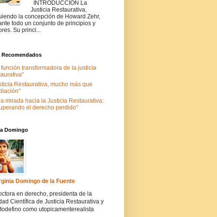
INTRODUCCIÓN La
Justicia Restaurativa,
uiendo la concepción de Howard Zehr,
ante todo un conjunto de principios y
ores. Su princi...
s Recomendados
 función transformadora de la justicia
taurativa"
sticia Restaurativa, mucho más que
iación"
a mirada hacia la Justicia Restaurativa:
uperando el derecho perdido"
nia Domingo
rginia Domingo de la Fuente
ctora en derecho, presidenta de la
ad Científica de Justicia Restaurativa y
todefino como utopicamenterealista