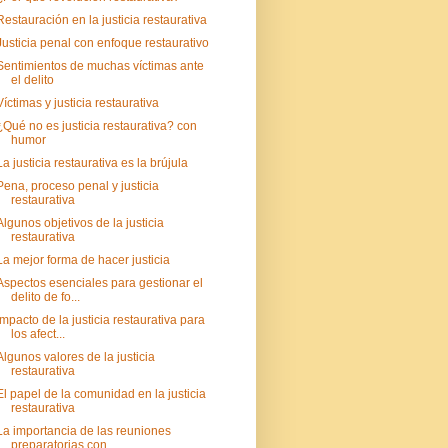
Restauración en la justicia restaurativa
Justicia penal con enfoque restaurativo
Sentimientos de muchas víctimas ante
el delito
Víctimas y justicia restaurativa
¿Qué no es justicia restaurativa? con
humor
La justicia restaurativa es la brújula
Pena, proceso penal y justicia
restaurativa
Algunos objetivos de la justicia
restaurativa
La mejor forma de hacer justicia
Aspectos esenciales para gestionar el
delito de fo...
Impacto de la justicia restaurativa para
los afect...
Algunos valores de la justicia
restaurativa
El papel de la comunidad en la justicia
restaurativa
La importancia de las reuniones
preparatorias con ...