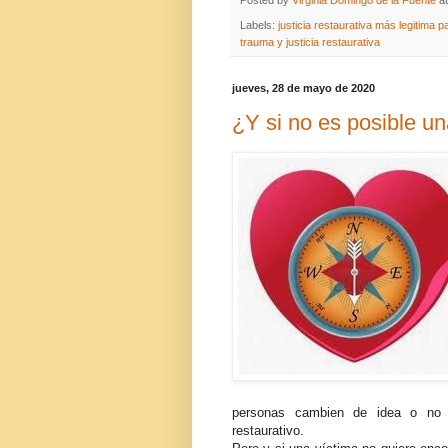
Posted by
Virginia Domingo de la Fuente
a
Labels:
justicia restaurativa más legitima p
trauma y justicia restaurativa
jueves, 28 de mayo de 2020
¿Y si no es posible u
personas cambien de idea o no q
restaurativo.