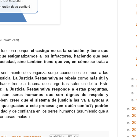
en Howard Zehr)
o funciona porque
el castigo no es la solución, y tiene que
que estigmatizamos a los infractores, haciendo que sea
ociedad, sino también tiene que ver, en cómo se trata a
el sentimiento de venganza surge cuando no se ofrece a las
sticia.
La Justicia Restaurativa se rebela como más útil y
►
 hacer frente al trauma que surge tras sufrir un delito. Este
►
: l
a Justicia Restaurativa responde a estas preguntas,
►
ue son seres humanos que son dignas de respeto y
►
ben creer que el sistema de justicia las va a ayudar a
 y que gracias a este proceso ¿en quién confío?; podrán
►
20
idad
y de confianza en los seres humanos (asumiendo que a
►
20
ar cosas malas )
►
20
►
20
►
20