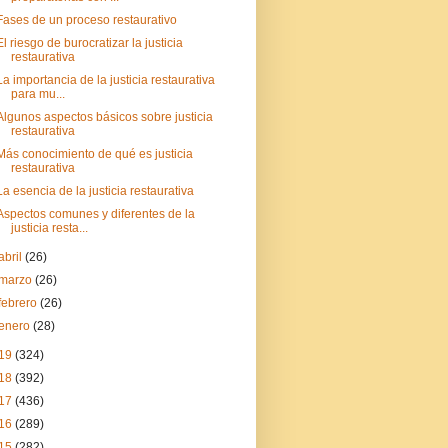
Fases de un proceso restaurativo
El riesgo de burocratizar la justicia
restaurativa
La importancia de la justicia restaurativa
para mu...
Algunos aspectos básicos sobre justicia
restaurativa
Más conocimiento de qué es justicia
restaurativa
La esencia de la justicia restaurativa
Aspectos comunes y diferentes de la
justicia resta...
abril
(26)
marzo
(26)
febrero
(26)
enero
(28)
19
(324)
18
(392)
17
(436)
16
(289)
15
(282)