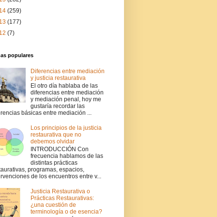
14
(259)
13
(177)
12
(7)
das populares
Diferencias entre mediación
y justicia restaurativa
El otro día hablaba de las
diferencias entre mediación
y mediación penal, hoy me
gustaría recordar las
erencias básicas entre mediación ...
Los principios de la justicia
restaurativa que no
debemos olvidar
INTRODUCCIÓN Con
frecuencia hablamos de las
distintas prácticas
taurativas, programas, espacios,
ervenciones de los encuentros entre v...
Justicia Restaurativa o
Prácticas Restaurativas:
¿una cuestión de
terminología o de esencia?