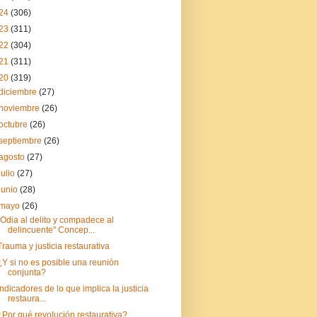
24
(306)
23
(311)
22
(304)
21
(311)
20
(319)
diciembre
(27)
noviembre
(26)
octubre
(26)
septiembre
(26)
agosto
(27)
julio
(27)
junio
(28)
mayo
(26)
"Odia al delito y compadece al
delincuente" Concep...
Trauma y justicia restaurativa
¿Y si no es posible una reunión
conjunta?
Indicadores de lo que implica la justicia
restaura...
¿Por qué revolución restaurativa?