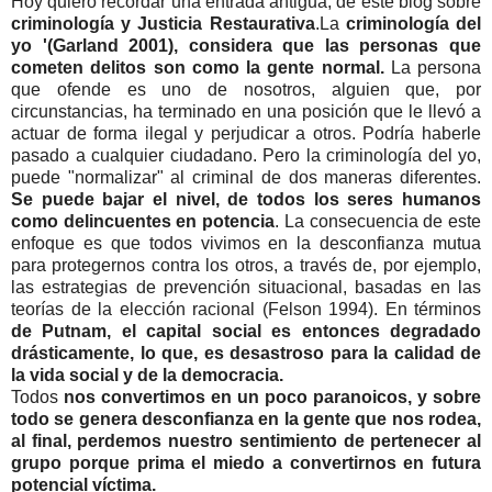
Hoy quiero recordar una entrada antigua, de este blog sobre
criminología y Justicia Restaurativa
.La
criminología del
yo '(Garland 2001), considera que las personas que
cometen delitos son como la gente normal.
La persona
que ofende es uno de nosotros, alguien que, por
circunstancias, ha terminado en una posición que le llevó a
actuar de forma ilegal y perjudicar a otros. Podría haberle
pasado a cualquier ciudadano. Pero la criminología del yo,
puede "normalizar" al criminal de dos maneras diferentes.
Se puede bajar el nivel, de todos los seres humanos
como delincuentes en potencia
. La consecuencia de este
enfoque es que todos vivimos en la desconfianza mutua
para protegernos contra los otros, a través de, por ejemplo,
las estrategias de prevención situacional, basadas en las
teorías de la elección racional (Felson 1994). En términos
de Putnam, el capital social es entonces degradado
drásticamente, lo que, es desastroso para la calidad de
la vida social y de la democracia.
Todos
nos convertimos en un poco paranoicos, y sobre
todo se genera desconfianza en la gente que nos rodea,
al final, perdemos nuestro sentimiento de pertenecer al
grupo porque prima el miedo a convertirnos en futura
potencial víctima.