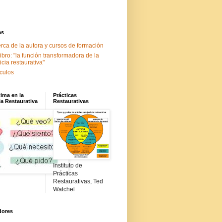
as
rca de la autora y cursos de formación
libro: "la función transformadora de la
ticia restaurativa"
ículos
tima en la
Prácticas
ia Restaurativa
Restaurativas
Instituto de
Prácticas
Restaurativas, Ted
Watchel
dores