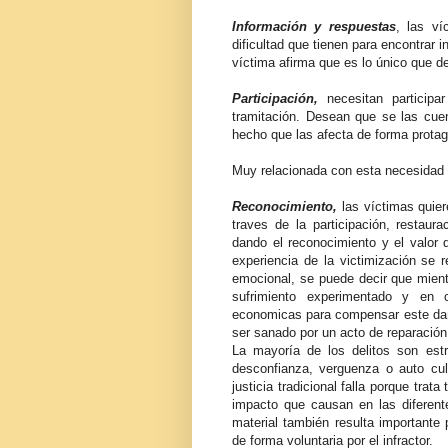
Información y respuestas
, las ví
dificultad que tienen para encontrar
víctima afirma que es lo único que de
Participación,
necesitan participa
tramitación. Desean que se las cuen
hecho que las afecta de forma protago
Muy relacionada con esta necesidad d
Reconocimiento,
las víctimas quier
traves de la participación, restaur
dando el reconocimiento y el valor
experiencia de la victimización se r
emocional, se puede decir que mient
sufrimiento experimentado y en 
economicas para compensar este daño
ser sanado por un acto de reparación
La mayoría de los delitos son estr
desconfianza, verguenza o auto cul
justicia tradicional falla porque tra
impacto que causan en las diferent
material también resulta importante 
de forma voluntaria por el infractor.