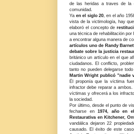
de las heridas a traves de la d
comunidad.
Ya
en el siglo 20
, en el año 195
vista de la victimología, hay qu
elaboró el concepto de
restituc
una técnica de rehabilitación por 
a encontrar alguna manera de c
artículos uno de Randy Barnett 
debate sobre la justicia restau
británico un artículo en el que a
ciudadanos. El conflicto, probl
tanto no pueden delegarse todo
Martin Wright publicó "nadie v
Él proponía que la víctima fue
infractor debe reparar a ambos.
víctimas y ofrecerá a los infrac
la sociedad.
Por último, desde el punto de vis
fecharse en
1974, año en el
Restaurativa en Kitchener, On
vandálica dejaron 22 propiedad
causado. El éxito de este caso