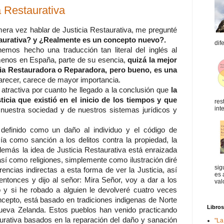
a Restaurativa
era vez hablar de Justicia Restaurativa, me pregunté
staurativa? y ¿Realmente es un concepto nuevo?.
dif
emos hecho una traducción tan literal del inglés al
menos en España, parte de su esencia,
quizá la mejor
cia Restauradora o Reparadora, pero bueno, es una
arecer, carece de mayor importancia.
atractiva por cuanto he llegado a la conclusión que
la
ticia que existió en el inicio de los tiempos y que
res
int
nuestra sociedad y de nuestros sistemas jurídicos y
a definido como un daño al individuo y el código de
ía como sanción a los delitos contra la propiedad, la
además la idea de Justicia Restaurativa está enraizada
 así como religiones, simplemente como ilustración diré
sig
erencias indirectas a esta forma de ver la Justicia, así
es 
ntonces y dijo al señor: Mira Señor, voy a dar a los
val
 y si he robado a alguien le devolveré cuatro veces
cepto, está basado en tradiciones indigenas de Norte
Libro
ueva Zelanda. Estos pueblos han venido practicando
urativa basados en la reparación del daño y sanación
"La