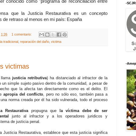
ner conocido como "programa de reconciliación entre
-SCJR
ensa que la Justicia Restaurativa es un concepto
s de retraso al menos en mi país: España
t
1:26
1 comentario:
cia tradicional
,
reparación del daño
,
victima
-Amep
s victimas
( llama
justicia retributiva
) ha distanciado al infractor de la
 un simple sujeto pasivo dentro de la comunidad, a pesar de
 hecho que la afecta tan directamente como es el delito. El
se
apropia del conflicto
, pero no sólo eso, también pasa a
una norma creada por él ha sido vulnerada, todo el proceso
da Restaurativa
propugna que
la víctima debe de ser
ental
junto al infractor y a los operadores juridicos y
stema de justicia penal.
 Justicia Restaurativa, establece que esta justicia significa