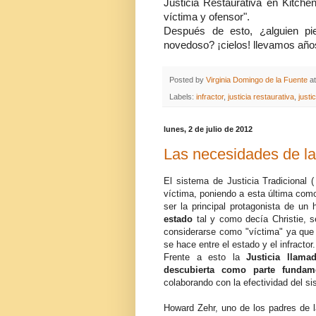
Justicia Restaurativa en Kitche
víctima y ofensor".
Después de esto, ¿alguien pi
novedoso? ¡cielos! llevamos año
Posted by
Virginia Domingo de la Fuente
a
Labels:
infractor
,
justicia restaurativa
,
justi
lunes, 2 de julio de 2012
Las necesidades de la
El sistema de Justicia Tradicional 
víctima, poniendo a esta última como
ser la principal protagonista de un
estado
tal y como decía Christie, 
considerarse como "víctima" ya que 
se hace entre el estado y el infractor.
Frente a esto la
Justicia llama
descubierta como parte fundam
colaborando con la efectividad del si
Howard Zehr, uno de los padres de la