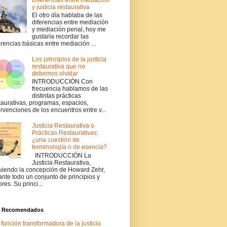
y justicia restaurativa
El otro día hablaba de las
diferencias entre mediación
y mediación penal, hoy me
gustaría recordar las
erencias básicas entre mediación ...
Los principios de la justicia
restaurativa que no
debemos olvidar
INTRODUCCIÓN Con
frecuencia hablamos de las
distintas prácticas
taurativas, programas, espacios,
ervenciones de los encuentros entre v...
Justicia Restaurativa o
Prácticas Restaurativas:
¿una cuestión de
terminología o de esencia?
INTRODUCCIÓN La
Justicia Restaurativa,
uiendo la concepción de Howard Zehr,
ante todo un conjunto de principios y
ores. Su princi...
s Recomendados
 función transformadora de la justicia