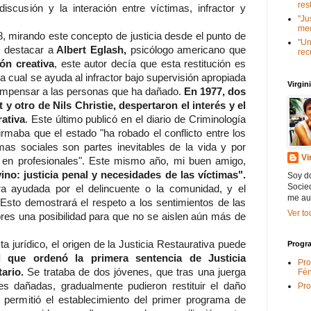
res
iscusión y la interación entre víctimas, infractor y
"Ju
med
8, mirando este concepto de justicia desde el punto de
"Un
e destacar a
Albert Eglash,
psicólogo americano que
rec
ión creativa
, este autor decía que esta restitución es
la cual se ayuda al infractor bajo supervisión apropiada
Virgi
ompensar a las personas que ha dañado.
En 1977, dos
y otro de Nils Christie, despertaron el interés y el
rativa
. Este último publicó en el diario de Criminología
firmaba que el estado "ha robado el conflicto entre los
emas sociales son partes inevitables de la vida y por
Vi
 en profesionales". Este mismo año, mi buen amigo,
ino: justicia penal y necesidades de las víctimas".
Soy do
Socied
ra ayudada por el delincuente o la comunidad, y el
me au
 Esto demostrará el respeto a los sentimientos de las
Ver to
tores una posibilidad para que no se aislen aún más de
ta jurídico, el origen de la Justicia Restaurativa puede
Progra
 que ordenó la primera sentencia de Justicia
Pro
tario.
Se trataba de dos jóvenes, que tras una juerga
Fén
es dañadas, gradualmente pudieron restituir el daño
Pro
 permitió el establecimiento del primer programa de