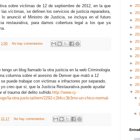
ctiva sobre victimas de 12 de septiembre de 2012, en la que
►
20
as víctimas, se definen los servicios de justicia reparadora,
►
20
o anunció el Ministro de Justicia, se incluya en el futuro
►
20
cia restaurativa, para darnos cobertura legal a los que ya
►
20
ma.
►
20
►
20
t
1:50
No hay comentarios:
►
20
►
20
►
20
tengo un blog llamado la otra justicia en la web Criminologia
►
20
ultima columna sobre el asesino de Denver que mató a 12
►
20
 se puede trabajar con victimas e infractores por separado,
►
20
 yo creo que si, que la Justicia Restaurativa puede ayudar
▼
20
el trauma del delito sufrido.
http://www.cj-
ogs/la-otra-justicia/item/2292-c2bfcc3b3mo-un-chico-normal-
▼
►
t
21:17
No hay comentarios:
Entra