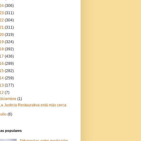
24
(306)
23
(311)
22
(304)
21
(311)
20
(319)
19
(324)
18
(392)
17
(436)
16
(289)
15
(282)
14
(259)
13
(177)
12
(7)
diciembre
(1)
La Justicia Restaurativa está más cerca
julio
(6)
das populares
Diferencias entre mediación