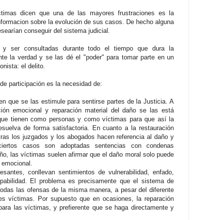
ctimas dicen que una de las mayores frustraciones es la
 informacion sobre la evolución de sus casos. De hecho alguna
searían conseguir del sistema judicial.
r y ser consultadas durante todo el tiempo que dura la
te la verdad y se las dé el "poder" para tomar parte en un
nista: el delito.
e participación es la necesidad de:
en que se las estimule para sentirse partes de la Justicia. A
ación emocional y reparación material del daño se las está
 que tienen como personas y como víctimas para que así la
esuelva de forma satisfactoria. En cuanto a la restauración
ras los juzgados y los abogados hacen referencia al daño y
ciertos casos son adoptadas sentencias con condenas
, las víctimas suelen afirmar que el daño moral solo puede
 emocional.
esantes, conllevan sentimientos de vulnerabilidad, enfado,
pabilidad. El problema es precisamente que el sistema de
ta todas las ofensas de la misma manera, a pesar del diferente
es víctimas. Por supuesto que en ocasiones, la reparación
para las víctimas, y prefierente que se haga directamente y