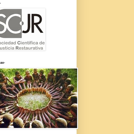
-
ax-