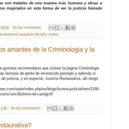
mas son tratadas de una manera más humana y eficaz a
vos inspirados en esta forma de ver la justicia llamada
t
14:54
No hay comentarios:
cia tradicional
,
reparación del daño
,
victima
s amantes de la Criminologia y la
me gustaria recomendaros que visiteis la pagina Criminologia
nas lecturas de gente de reconocido prestigio y además si
e justicia, y en especial, Justicia Restaurativa, allí tengo
news.com/spain/index.php/es/blogs/la-otra-justicia/item/2246-
a-como-sinc3b3nimo-de-castigo3f
t
1:42
No hay comentarios:
estaurativa?