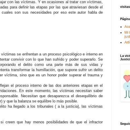
ajar con las víctimas. Y en ocasiones al tratar con víctimas,
das para definir las etapas por las que atraviesan desde el
visitas
 cuales son sus necesidades por eso este autor habla de
Págin
Ace
Mi 
jus
Art
s víctimas se enfrentan a un proceso psicológico e interno en
La vic
tentar convivir con lo que han sufrido y poder superarlo. Se
Justic
incorporando el delito como una parte más de sus vidas y
tenta transformar la humillación, que supone sufrir un delito
er víctima, sino que es un honor poder superar el trauma y
eflejan el proceso interno de las dos anteriores etapas en el
nvidaciones. En este momento, las víctimas necesitan saber
responsable. Necesitan que desaparezca el desequilibrio de
r) y que la balanza se equilibre lo más posible.
lito ha llegado a los tribunales ( a la justicia), las víctimas
si creen que hay menos posibilidades de que el infractor
Segui