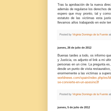
Tras la aprobación de la nueva dire
además de regularse los derechos de l
espero que muy pronto, tal y como l
estatuto de las victimas esta justi
llevamos años trabajando en este te
Posted by
Virginia Domingo de la Fuente
a
jueves, 26 de julio de 2012
Buenas tardes a todo, os informo que 
y Justicia, os adjunto el link a mi 
personas en un cine. La pregunta es,
desde un punto de vista restaurativo,
enormemente a las victimas a superar 
worldnews.com/spain/index.php/es/bl
se-convierte-en-un-asesino3f
Posted by
Virginia Domingo de la Fuente
a
jueves, 5 de julio de 2012