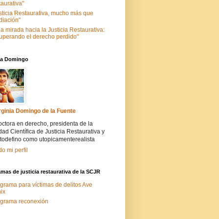
taurativa"
sticia Restaurativa, mucho más que
iación"
a mirada hacia la Justicia Restaurativa:
uperando el derecho perdido"
nia Domingo
rginia Domingo de la Fuente
ctora en derecho, presidenta de la
ad Científica de Justicia Restaurativa y
todefino como utopicamenterealista
do mi perfil
mas de justicia restaurativa de la SCJR
grama para víctimas de delitos Ave
ix
grama reconexión