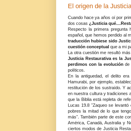
El origen de la Justici
Cuando hace ya años oí por prim
dos cosas
¿Justicia qué....Re
Respecto la primera pregunta h
español, que hemos perdido al 
traducción hubiese sido Justi
cuestión conceptual
que a mi p
La otra cuestión me resultó más 
Justicia Restaurativa es la Jus
perdimos con la evolución
de 
políticos.
En la antiguedad, el delito er
Hamurabi, por ejemplo, establec
restitución de los sustraído. Y 
en nuestra cultura y tradiciones
que la Biblia está repleta de ref
Lucas 19.8 "Zaqueo se levantó e
pobres la mitad de lo que tengo
más". También parte de este con
América, Canadá, Australia y N
ciertos modos de Justicia Resta