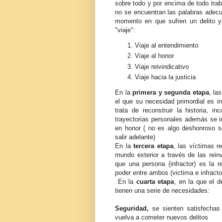
sobre todo y por encima de todo trab
no se encuentran las palabras adecua
momento en que sufren un delito y
"viaje":
Viaje al entendimiento
Viaje al honor
Viaje reivindicativo
Viaje hacia la justicia
En la
primera y segunda etapa
, la
el que su necesidad primordial es in
trata de reconstruir la historia, 
trayectorias personales además se in
en honor ( no es algo deshonroso s
salir adelante)
En la
tercera etapa
, las víctimas r
mundo exterior a través de las rei
que una persona (infractor) es la 
poder entre ambos (victima e infracto
En la
cuarta etapa
, en la que el de
tienen una serie de necesidades:
Seguridad,
se sienten satisfechas 
vuelva a cometer nuevos delitos