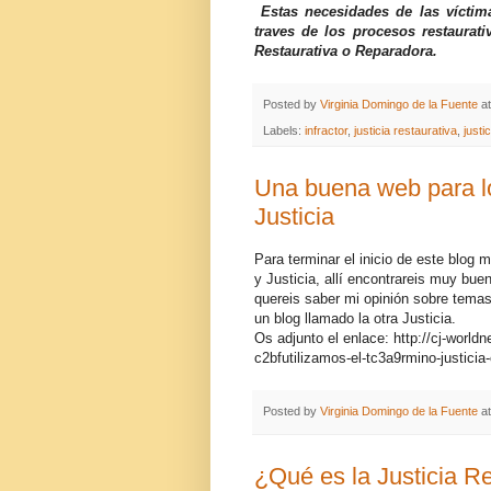
Estas necesidades de las vícti
traves de los procesos restaurati
Restaurativa o Reparadora.
Posted by
Virginia Domingo de la Fuente
a
Labels:
infractor
,
justicia restaurativa
,
justi
Una buena web para lo
Justicia
Para terminar el inicio de este blog 
y Justicia, allí encontrareis muy bue
quereis saber mi opinión sobre temas d
un blog llamado la otra Justicia.
Os adjunto el enlace: http://cj-world
c2bfutilizamos-el-tc3a9rmino-justici
Posted by
Virginia Domingo de la Fuente
a
¿Qué es la Justicia R