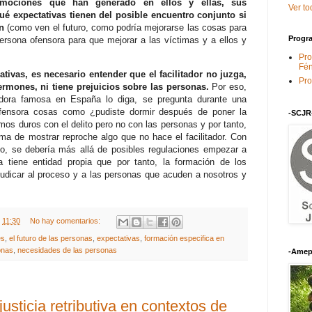
emociones que han generado en ellos y ellas, sus
Ver to
ué expectativas tienen del posible encuentro conjunto si
n
(como ven el futuro, como podría mejorarse las cosas para
Progra
ersona ofensora para que mejorar a las víctimas y a ellos y
Pro
Fén
ativas, es necesario entender que el facilitador no juzga,
Pro
ermones, ni tiene prejuicios sobre las personas.
Por eso,
ora famosa en España lo diga, se pregunta durante una
 ofensora cosas como ¿pudiste dormir después de poner la
-SCJR
s duros con el delito pero no con las personas y por tanto,
ma de mostrar reproche algo que no hace el facilitador. Con
so, se debería más allá de posibles regulaciones empezar a
va tiene entidad propia que por tanto, la formación de los
rjudicar al proceso y a las personas que acuden a nosotros y
t
11:30
No hay comentarios:
es
,
el futuro de las personas
,
expectativas
,
formación especifica en
sonas
,
necesidades de las personas
-Amep
 justicia retributiva en contextos de