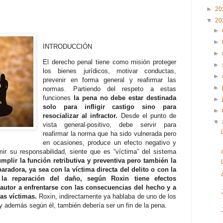
►
20
▼
20
►
►
INTRODUCCIÓN
►
El derecho penal tiene como misión proteger
►
los bienes jurídicos, motivar conductas,
►
prevenir en forma general y reafirmar las
►
normas. Partiendo del respeto a estas
funciones
la pena no debe estar destinada
►
solo para infligir castigo sino para
►
resocializar al infractor.
Desde el punto de
▼
vista general-positivo, debe servir para
reafirmar la norma que ha sido vulnerada pero
en ocasiones, produce un efecto negativo y
mir su responsabilidad, siente que es “víctima” del sistema
mplir la función retributiva y preventiva pero también la
aradora, ya sea con la víctima directa del delito o con la
la reparación del daño, según Roxin tiene efectos
 autor a enfrentarse con las consecuencias del hecho y a
as víctimas.
Roxin, indirectamente ya hablaba de uno de los
 y además según él, también debería ser un fin de la pena.