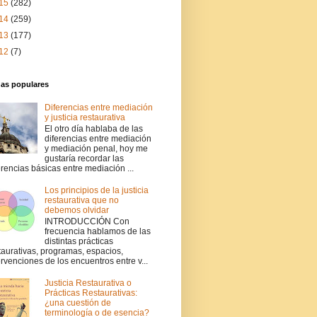
15
(282)
14
(259)
13
(177)
12
(7)
das populares
Diferencias entre mediación
y justicia restaurativa
El otro día hablaba de las
diferencias entre mediación
y mediación penal, hoy me
gustaría recordar las
erencias básicas entre mediación ...
Los principios de la justicia
restaurativa que no
debemos olvidar
INTRODUCCIÓN Con
frecuencia hablamos de las
distintas prácticas
taurativas, programas, espacios,
ervenciones de los encuentros entre v...
Justicia Restaurativa o
Prácticas Restaurativas:
¿una cuestión de
terminología o de esencia?