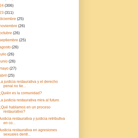
24
(306)
23
(311)
diciembre
(25)
noviembre
(26)
octubre
(26)
septiembre
(25)
agosto
(26)
julio
(26)
junio
(26)
mayo
(27)
abril
(25)
La justicia restaurativa y el derecho
penal no tie...
¿Quién es la comunidad?
La justicia restaurativa mira al futuro
¿Qué hablamos en un proceso
restaurativo?
Justicia restaurativa y justicia retributiva
en co...
Justicia restaurativa en agresiones
sexuales dentr...