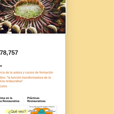
478,757
as
rca de la autora y cursos de formación
libro: "la función transformadora de la
ticia restaurativa"
ículos
tima en la
Prácticas
ia Restaurativa
Restaurativas