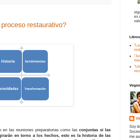
sig
es 
val
proceso restaurativo?
Libro
"La
res
"Ju
med
"Un
rec
Virgi
Vi
Soy do
to en las reuniones preparatorias como las
conjuntas si las
Socied
irarán en torno a los hechos, esto es la historia de las
me au