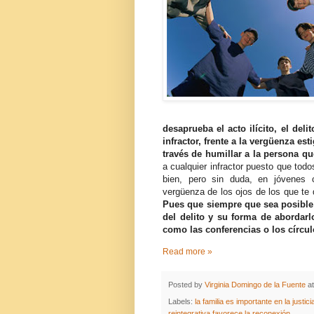
desaprueba el acto ilícito, el deli
infractor, frente a la vergüenza es
través de humillar a la persona q
a cualquier infractor puesto que to
bien, pero sin duda, en jóvenes 
vergüenza de los ojos de los que te 
Pues que siempre que sea posible l
del delito y su forma de abordarl
como las conferencias o los círcu
Read more »
Posted by
Virginia Domingo de la Fuente
a
Labels:
la familia es importante en la justic
reintegrativa favorece la reconexión