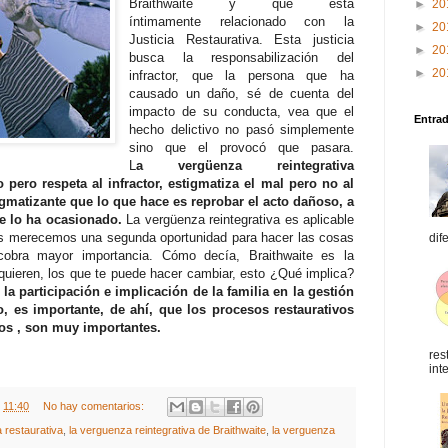
Braithwaite y que está
►
20
íntimamente relacionado con la
►
20
Justicia Restaurativa. Esta justicia
►
20
busca la responsabilización del
►
20
infractor, que la persona que ha
causado un daño, sé de cuenta del
impacto de su conducta, vea que el
Entra
hecho delictivo no pasó simplemente
sino que el provocó que pasara.
L
a vergüenza reintegrativa
to pero respeta al infractor, estigmatiza el mal pero no al
tigmatizante que lo que hace es reprobar el acto dañoso, a
ue lo ha ocasionado.
La vergüenza reintegrativa es aplicable
dos merecemos una segunda oportunidad para hacer las cosas
dif
cobra mayor importancia. Cómo decía, Braithwaite es la
quieren, los que te puede hacer cambiar, esto ¿Qué implica?
a participación e implicación de la familia en la gestión
o, es importante, de ahí, que los procesos restaurativos
los , son muy importantes.
res
int
t
11:40
No hay comentarios:
ia restaurativa
,
la verguenza reintegrativa de Braithwaite
,
la verguenza