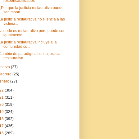
responsabilidades
¿Por qué la justicia restaurativa puede
ser import...
La justicia restaurativa no silencia a las
víctima...
No todo es restaurativo pero puede ser
igualmente ...
La justicia restaurativa incluye a la
comunidad co...
Cambio de paradigma con la justicia
restaurativa
marzo
(27)
febrero
(25)
enero
(27)
22
(304)
21
(311)
20
(319)
19
(324)
18
(392)
17
(436)
16
(289)