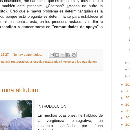
s ocasiones, me han dicho que es imposible y muy costoso
también esté presente. ¿Costoso? ¿Acaso no sufre la
ito?. Creo que el mayor problema es determinar quién es la
iva, porque esta pregunta es determinante para establecer el
rar realmente a ésta, en los procesos restaurativos.
En la
a ha tendido a concentrarse en "comunidades de apoyo" o
t
15:27
No hay comentarios:
justicia restaurativa
,
la justicia restaurativa involucra a los que tienen
►
►
►
►
20
 mira al futuro
►
20
►
20
►
20
INTRODUCCIÓN
►
20
En muchas ocasiones, he hablado de
►
20
la vergüenza reintegrativa, un
►
20
concepto acuñado por John