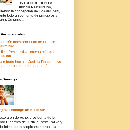
INTRODUCCIÓN La
Justicia Restaurativa,
uiendo la concepción de Howard Zehr,
ante todo un conjunto de principios y
ores. Su princi...
s Recomendados
 función transformadora de la justicia
taurativa"
sticia Restaurativa, mucho más que
iación"
a mirada hacia la Justicia Restaurativa:
uperando el derecho perdido"
nia Domingo
rginia Domingo de la Fuente
ctora en derecho, presidenta de la
ad Científica de Justicia Restaurativa y
todefino como utopicamenterealista