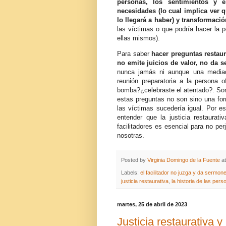
personas, los sentimientos y 
necesidades (lo cual implica ver q
lo llegará a haber) y transformació
las víctimas o que podría hacer la p
ellas mismos).
Para saber
hacer preguntas restaur
no emite juicios de valor, no da s
nunca jamás ni aunque una mediad
reunión preparatoria a la persona
bomba?¿celebraste el atentado?. Somo
estas preguntas no son sino una for
las víctimas sucedería igual. Por e
entender que la justicia restaurati
facilitadores es esencial para no pe
nosotras.
Posted by
Virginia Domingo de la Fuente
a
Labels:
el facilitador no juzga y da sermon
justicia restaurativa
,
la historia de las per
martes, 25 de abril de 2023
Justicia restaurativa y