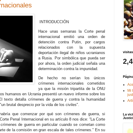
rnacionales
INTRODUCCIÓN
Hace unas semanas la Corte penal
internacional emitió una orden de
detención contra Putin, por cargos
relacionados con la supuesta
visitas
deportación ilegal de niños ucranianos
a Rusia. Por simbólica que pueda ser
2,
por ahora, la orden judicial señala una
determinación contra la impunidad.
Págin
De hecho no serían los únicos
crímenes internacionales cometidos
Ace
ya que la misión tripartita de la ONU
Mi 
chos humanos en Ucrania presentó un nuevo informe sobre los
jus
El texto detalla crímenes de guerra y contra la humanidad
Art
n brutal desprecio por la vida de los civiles".
s habría que comenzar por qué son crímenes de guerra, si
La vic
Justic
orte Penal Internacional en su artículo 8 nos dice: “La Corte
 crímenes de guerra en particular cuando se cometan como
arte de la comisión en gran escala de tales crímenes.” En su