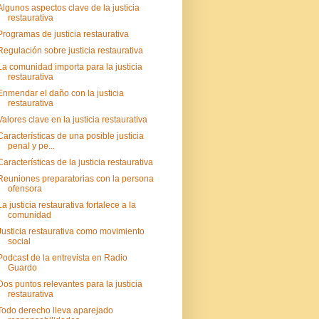
Algunos aspectos clave de la justicia
restaurativa
Programas de justicia restaurativa
Regulación sobre justicia restaurativa
La comunidad importa para la justicia
restaurativa
Enmendar el daño con la justicia
restaurativa
Valores clave en la justicia restaurativa
Características de una posible justicia
penal y pe...
Características de la justicia restaurativa
Reuniones preparatorias con la persona
ofensora
La justicia restaurativa fortalece a la
comunidad
Justicia restaurativa como movimiento
social
Podcast de la entrevista en Radio
Guardo
Dos puntos relevantes para la justicia
restaurativa
Todo derecho lleva aparejado