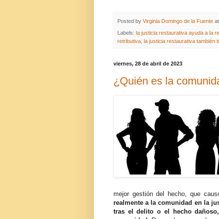
Posted by
Virginia Domingo de la Fuente
a
Labels:
la justicia restaurativa ayuda a la 
retributiva
,
la justicia restaurativa también
viernes, 28 de abril de 2023
¿Quién es la comunid
mejor gestión del hecho, que cau
realmente a la comunidad en la just
tras el delito o el hecho dañoso