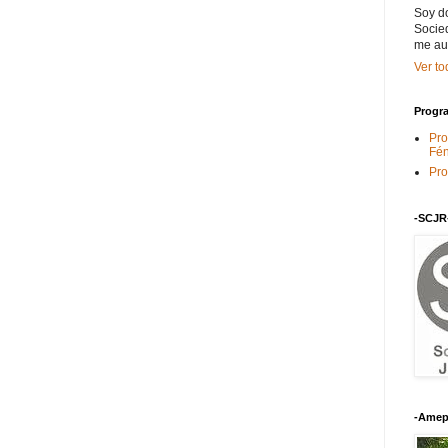
Soy do
Socied
me au
Ver to
Progra
Pro
Fén
Pro
-SCJR
-Amep