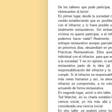
De los talleres que pude participar
interesantes al lector:
En primer lugar, desde la sociedad ci
venido estableciendo que es posible 
con el infractor, y si fuera posible
totalmente restaurativos. Sin emb
víctima no querrá participar, o el in
podemos hacer nada? Realmente,
enfoque restaurativo aunque parcialm
en próximos días, desarrollaré en pr
Prácticas Restaurativas. Ellos aun
individual con el infractor, para que
a la sociedad. Y en mi opinión, si es
restaurativa parte de la idea (
responsabilización del infractor y l
cumple. Si el infractor se responsabi
más seres humanos y así, se atend
infractor se comprometa, a no volv
actuando de forma restaurativa.
En segundo lugar, asistí a otro taller
Ted Watchel, en su charla establecí
ciencia social, yo iría más allá y
considerada una ciencia social.
En otro taller ,se exploró cómo lo