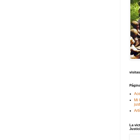
visitas
Págin
Ace
Mi 
jus
Art
La vic
Justic