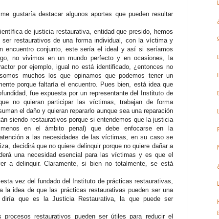
, me gustaría destacar algunos aportes que pueden resultar
entífica de justicia restaurativa, entidad que presido, hemos
ser restaurativos de una forma individual, con la víctima y
 un encuentro conjunto, este sería el ideal y así si seríamos
argo, no vivimos en un mundo perfecto y en ocasiones, la
fractor por ejemplo, igual no está identificado, ¿entonces no
 somos muchos los que opinamos que podemos tener un
ente porque faltaría el encuentro. Pues bien, está idea que
ofundidad, fue expuesta por un representante del Instituto de
que no quieran participar las víctimas, trabajan de forma
 asuman el daño y quieran repararlo aunque sea una reparación
tán siendo restaurativos porque si entendemos que la justicia
al menos en el ámbito penal) que debe enfocarse en la
a atención a las necesidades de las víctimas, en su caso se
liza, decidirá que no quiere delinquir porque no quiere dañar a
erá una necesidad esencial para las víctimas y es que el
er a delinquir. Claramente, si bien no totalmente, se está
, esta vez del fundado del Instituto de prácticas restaurativas,
a la idea de que las prácticas restaurativas pueden ser una
 diría que es la Justicia Restaurativa, la que puede ser
s procesos restaurativos pueden ser útiles para reducir el