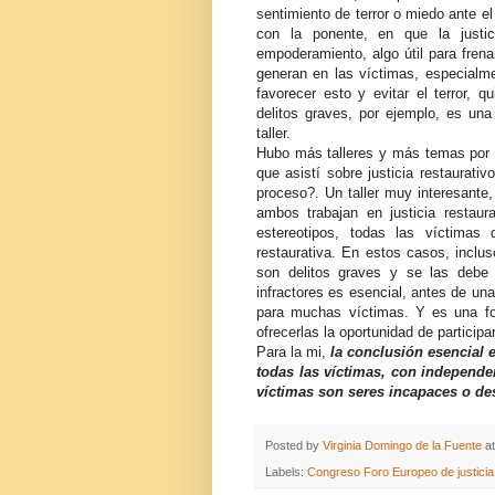
sentimiento de terror o miedo ante el
con la ponente, en que la justic
empoderamiento, algo útil para frenar
generan en las víctimas, especialm
favorecer esto y evitar el terror, 
delitos graves, por ejemplo, es u
taller.
Hubo más talleres y más temas por de
que asistí sobre justicia restaurati
proceso?. Un taller muy interesante,
ambos trabajan en justicia restaur
estereotipos, todas las víctimas 
restaurativa. En estos casos, inclu
son delitos graves y se las debe 
infractores es esencial, antes de un
para muchas víctimas. Y es una fo
ofrecerlas la oportunidad de participar
Para la mi,
la conclusión esencial e
todas las víctimas, con independe
víctimas son seres incapaces o des
Posted by
Virginia Domingo de la Fuente
a
Labels:
Congreso Foro Europeo de justicia 