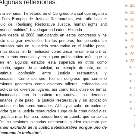
Algunas reflexiones.
►
20
►
20
sta semana, he estado en el Congreso bianual que organiza
l Foro Europeo de Justicia Restaurativa, este año bajo el
►
20
ítulo de "Realising Restorative Justice, human rights and
►
20
ersonal realities", tuvo lugar en Leiden, Holanda.
►
20
levo desde el 2008 participando en estos congresos y he
►
20
isto una gran evolución. En los primeros, los ponentes se
entraban más en la justicia restaurativa en el ámbito penal,
►
20
n las dudas, en la mediación como única herramienta o más
►
20
ien la más conocida y en alguna problemática más, que si
▼
20
ien en algunos estados está superada en otros como
►
spaña, siguen de actualidad, un ejemplo de esto, es la
ontinua confusión entre justicia restaurativa y
►
ediación.
Como siempre, fue un congreso que combinó
►
esiones generales como diversos talleres, enfocados en
►
rácticas de diversos lugares, así como toda clase de temas
elacionados con la justicia restaurativa, los derechos
►
umanos y de paso, la justicia restaurativa y su aplicación
►
ráctica, en los seres humanos. Al fin y al cabo, no podemos
▼
lvidar que la justicia restaurativa surge de la comunidad y es
a justicia más humana, porque tiene en cuenta que se aplica
De las sesiones plenarias destacaría la idea expuesta por
á ser excluido de la Justicia Restaurativa porque uno de
cisamente la inclusión".