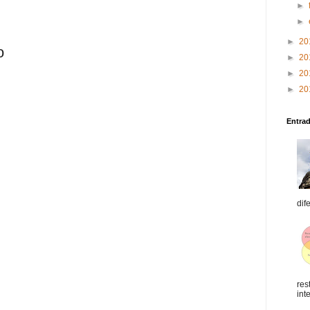
►
►
►
20
o
►
20
►
20
►
20
Entra
dif
res
int