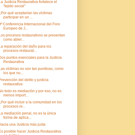
La Justicia Restaurativa fortalece el
"tejido social"
¿Por qué aceptarían las víctimas
participar en un ...
9º Conferencia Internacional del Foro
Europeo de J...
Los procesos restaurativos se presentan
como abier...
La reparación del daño para los
procesos restaurat...
Dos puntos esenciales para la Justicia
Restaurativa
Las víctimas no son tan punitivas, como
los que nu...
Prevención del delito y justicia
restaurativa
No todo es mediación y por eso, no es
menos import...
¿Por qué incluir a la comunidad en los
procesos re...
La mediación penal, no es la única
forma de aplica...
Hacia una Justicia más justa
Es posible hacer Justicia Restaurativa