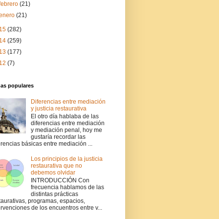
febrero
(21)
enero
(21)
15
(282)
14
(259)
13
(177)
12
(7)
das populares
Diferencias entre mediación
y justicia restaurativa
El otro día hablaba de las
diferencias entre mediación
y mediación penal, hoy me
gustaría recordar las
erencias básicas entre mediación ...
Los principios de la justicia
restaurativa que no
debemos olvidar
INTRODUCCIÓN Con
frecuencia hablamos de las
distintas prácticas
taurativas, programas, espacios,
ervenciones de los encuentros entre v...