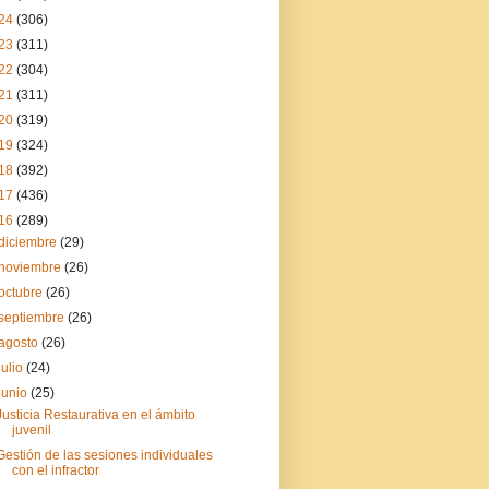
24
(306)
23
(311)
22
(304)
21
(311)
20
(319)
19
(324)
18
(392)
17
(436)
16
(289)
diciembre
(29)
noviembre
(26)
octubre
(26)
septiembre
(26)
agosto
(26)
julio
(24)
junio
(25)
Justicia Restaurativa en el ámbito
juvenil
Gestión de las sesiones individuales
con el infractor