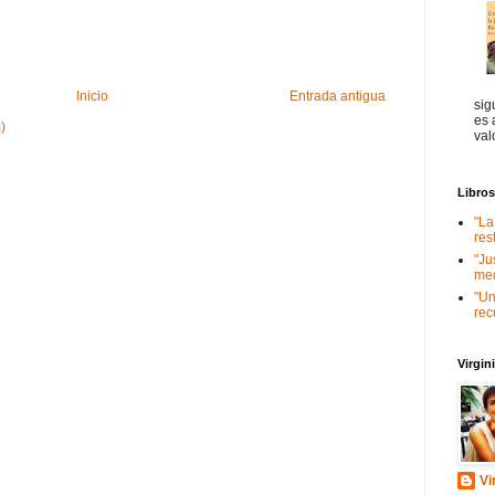
Inicio
Entrada antigua
sig
es 
)
val
Libro
"La
res
"Ju
med
"Un
rec
Virgi
Vi