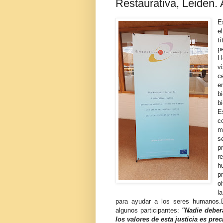
Restaurativa, Leiden. 
E
e
t
p
L
v
c
e
b
b
E
c
m
s
p
r
h
p
o
l
para ayudar a los seres humanos.
algunos participantes:
"Nadie deber
los valores de esta justicia es pre