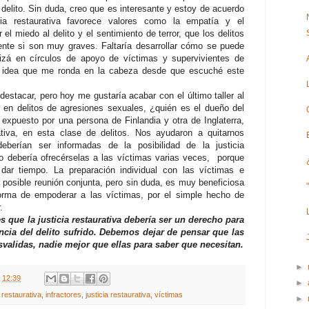
 delito. Sin duda, creo que es interesante y estoy de acuerdo
ia restaurativa favorece valores como la empatía y el
 el miedo al delito y el sentimiento de terror, que los delitos
ente si son muy graves. Faltaría desarrollar cómo se puede
quizá en círculos de apoyo de víctimas y supervivientes de
na idea que me ronda en la cabeza desde que escuché este
stacar, pero hoy me gustaría acabar con el último taller al
vo en delitos de agresiones sexuales, ¿quién es el dueño del
 expuesto por una persona de Finlandia y otra de Inglaterra,
ativa, en esta clase de delitos. Nos ayudaron a quitarnos
deberían ser informadas de la posibilidad de la justicia
so debería ofrecérselas a las víctimas varias veces, porque
dar tiempo. La preparación individual con las víctimas e
a posible reunión conjunta, pero sin duda, es muy beneficiosa
rma de empoderar a las víctimas, por el simple hecho de
.
s que la justicia restaurativa debería ser un derecho para
ncia del delito sufrido. Debemos dejar de pensar que las
validas, nadie mejor que ellas para saber que necesitan.
►
t
12:39
►
restaurativa
,
infractores
,
justicia restaurativa
,
víctimas
►