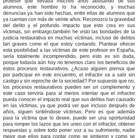
profesor que llevaba muchos años abusando de sus
alumnos, este hombre lo ha reconocido, y muchas
denuncias ya han sido hechas, entre ellas de alumnos que
ya cuentan con más de veinte años. Reconozco la gravedad
del delito y el profundo impacto que esto crea en sus
víctimas, sin embargo,también he visto las bondades de la
justicia restaurativa en muchas víctimas, incluso de delitos
tan graves como el que estoy contando. Plantear ofrecer
esta posibilidad a las víctimas de este profesor en España,
sería totalmente incomprendido, pero esto es sin duda,
porque todavía aún hoy no tenemos claro los beneficios de
estos procesos restaurativos. ¿Acaso alguien piensa que
por participar en este encuentro, el infractor va a salir sin
castigo y sin reproche de la sociedad? Por supuesto que no,
los procesos restaurativos pueden ser un complemento y
este caso serviría para al menos intentar que el infractor
pueda conocer el impacto real que sus delitos han causado
en las víctimas, ya que podrá ver que incluso después de
años, siguen sintiéndose víctimas. Pero es que además
para la víctima que lo desee, puede ser una oportunidad
para romper los lazos que les unen con el infractor, obtener
respuestas y sobre todo poner voz a su sufrimiento, nadie
mejor que ellos para contar como se sintieron y como se