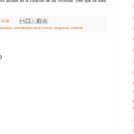
so aislado en la curación de las víctimas, creo que se trata
t
13:36
taurativa
,
reintegración de la víctima
,
verguenza
,
víctimas
o