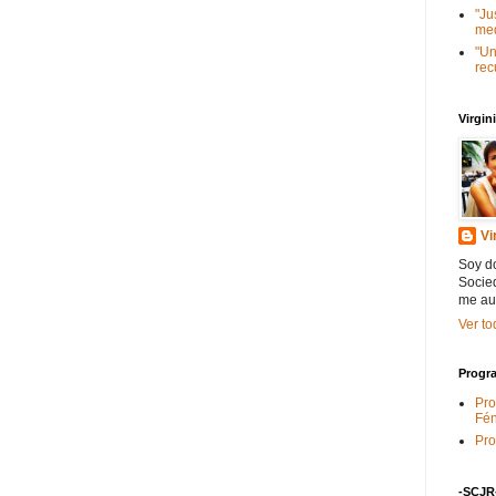
"Ju
med
"Un
rec
Virgi
Vi
Soy do
Socied
me au
Ver to
Progra
Pro
Fén
Pro
-SCJR