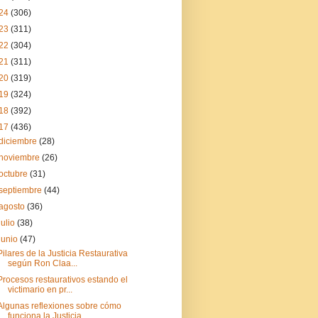
24
(306)
23
(311)
22
(304)
21
(311)
20
(319)
19
(324)
18
(392)
17
(436)
diciembre
(28)
noviembre
(26)
octubre
(31)
septiembre
(44)
agosto
(36)
julio
(38)
junio
(47)
Pilares de la Justicia Restaurativa
según Ron Claa...
Procesos restaurativos estando el
victimario en pr...
Algunas reflexiones sobre cómo
funciona la Justicia