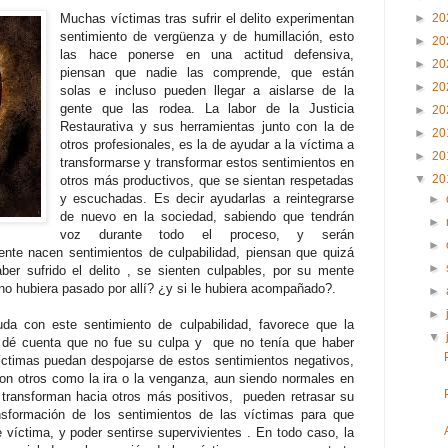
Muchas víctimas tras sufrir el delito experimentan
►
20
sentimiento de vergüenza y de humillación, esto
►
20
las hace ponerse en una actitud defensiva,
►
20
piensan que nadie las comprende, que están
►
20
solas e incluso pueden llegar a aislarse de la
gente que las rodea. La labor de la Justicia
►
20
Restaurativa y sus herramientas junto con la de
►
20
otros profesionales, es la de ayudar a la víctima a
►
20
transformarse y transformar estos sentimientos en
▼
20
otros más productivos, que se sientan respetadas
y escuchadas. Es decir ayudarlas a reintegrarse
►
de nuevo en la sociedad, sabiendo que tendrán
►
voz durante todo el proceso, y serán
►
nte nacen sentimientos de culpabilidad, piensan que quizá
►
aber sufrido el delito , se sienten culpables, por su mente
no hubiera pasado por allí? ¿y si le hubiera acompañado?.
►
►
yuda con este sentimiento de culpabilidad, favorece que la
▼
 dé cuenta que no fue su culpa y que no tenía que haber
víctimas puedan despojarse de estos sentimientos negativos,
con otros como la ira o la venganza, aun siendo normales en
e transforman hacia otros más positivos, pueden retrasar su
nsformación de los sentimientos de las víctimas para que
e víctima, y poder sentirse supervivientes . En todo caso, la