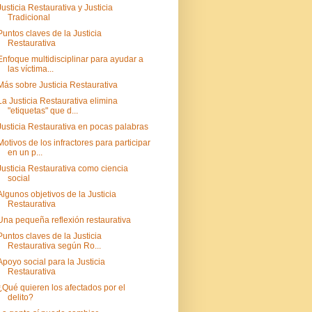
Justicia Restaurativa y Justicia
Tradicional
Puntos claves de la Justicia
Restaurativa
Enfoque multidisciplinar para ayudar a
las víctima...
Más sobre Justicia Restaurativa
La Justicia Restaurativa elimina
"etiquetas" que d...
Justicia Restaurativa en pocas palabras
Motivos de los infractores para participar
en un p...
Justicia Restaurativa como ciencia
social
Algunos objetivos de la Justicia
Restaurativa
Una pequeña reflexión restaurativa
Puntos claves de la Justicia
Restaurativa según Ro...
Apoyo social para la Justicia
Restaurativa
¿Qué quieren los afectados por el
delito?