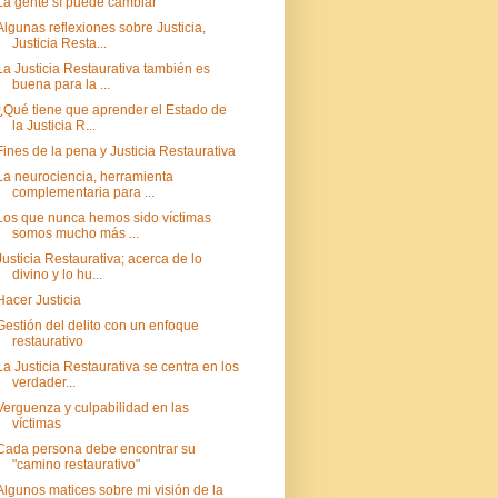
La gente sí puede cambiar
Algunas reflexiones sobre Justicia,
Justicia Resta...
La Justicia Restaurativa también es
buena para la ...
¿Qué tiene que aprender el Estado de
la Justicia R...
Fines de la pena y Justicia Restaurativa
La neurociencia, herramienta
complementaria para ...
Los que nunca hemos sido víctimas
somos mucho más ...
Justicia Restaurativa; acerca de lo
divino y lo hu...
Hacer Justicia
Gestión del delito con un enfoque
restaurativo
La Justicia Restaurativa se centra en los
verdader...
Verguenza y culpabilidad en las
víctimas
Cada persona debe encontrar su
"camino restaurativo"
Algunos matices sobre mi visión de la