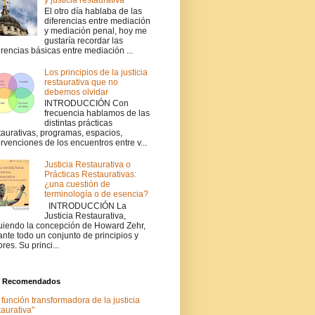
El otro día hablaba de las
diferencias entre mediación
y mediación penal, hoy me
gustaría recordar las
erencias básicas entre mediación ...
Los principios de la justicia
restaurativa que no
debemos olvidar
INTRODUCCIÓN Con
frecuencia hablamos de las
distintas prácticas
taurativas, programas, espacios,
ervenciones de los encuentros entre v...
Justicia Restaurativa o
Prácticas Restaurativas:
¿una cuestión de
terminología o de esencia?
INTRODUCCIÓN La
Justicia Restaurativa,
uiendo la concepción de Howard Zehr,
ante todo un conjunto de principios y
ores. Su princi...
s Recomendados
 función transformadora de la justicia
taurativa"