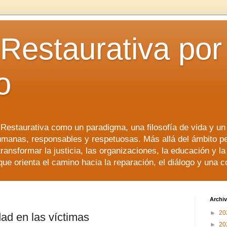
 Restaurativa por 
o
a Restaurativa como un paradigma, una filosofía de vida y u
manas, responsables y respetuosas. Más allá del ámbito p
transformar la justicia, las organizaciones, la educación y l
que orienta el camino hacia la reparación, el diálogo y una 
Archiv
►
20
ad en las víctimas
►
20