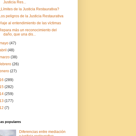
Justicia Res...
¿Límites de la Justicia Restaurativa?
Los peligros de la Justicia Restaurativa
Viaje al entendimiento de las víctimas
Repara más un reconocimiento del
daño, que una dis...
mayo
(47)
abril
(48)
marzo
(38)
febrero
(26)
enero
(27)
16
(289)
15
(282)
14
(259)
13
(177)
12
(7)
das populares
Diferencias entre mediación
y justicia restaurativa