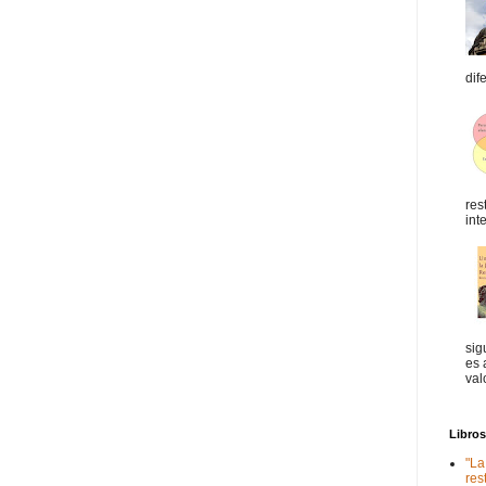
dif
res
int
sig
es 
val
Libro
"La
res