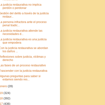
La justicia restaurativa no implica
perdón o perdonar
Gestión del delito a través de la justicia
restaur...
La persona infractora ante el proceso
penal tradic...
La justicia restaurativa atiende las
necesidades d...
La justicia restaurativa es una justicia
que empodera
Con la justicia restaurativa se abordan
los daños ...
Reflexiones sobre justicia, víctimas y
derecho
Las fases de un proceso restaurativo
Trascender con la justicia restaurativa
Algunas preguntas para saber si
estamos siendo res...
enero
(28)
19
(324)
18
(392)
17
(436)