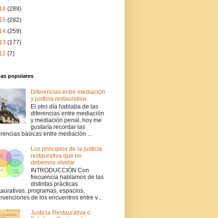
16
(289)
15
(282)
14
(259)
13
(177)
12
(7)
das populares
Diferencias entre mediación
y justicia restaurativa
El otro día hablaba de las
diferencias entre mediación
y mediación penal, hoy me
gustaría recordar las
erencias básicas entre mediación ...
Los principios de la justicia
restaurativa que no
debemos olvidar
INTRODUCCIÓN Con
frecuencia hablamos de las
distintas prácticas
taurativas, programas, espacios,
ervenciones de los encuentros entre v...
Justicia Restaurativa o