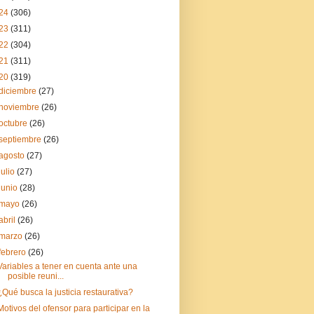
24
(306)
23
(311)
22
(304)
21
(311)
20
(319)
diciembre
(27)
noviembre
(26)
octubre
(26)
septiembre
(26)
agosto
(27)
julio
(27)
junio
(28)
mayo
(26)
abril
(26)
marzo
(26)
febrero
(26)
Variables a tener en cuenta ante una
posible reuni...
¿Qué busca la justicia restaurativa?
Motivos del ofensor para participar en la