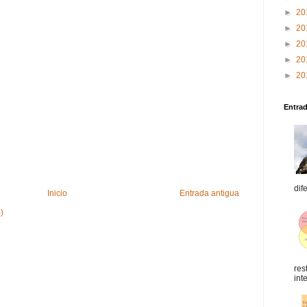
►
20
►
20
►
20
►
20
►
20
Entra
dif
Inicio
Entrada antigua
)
res
int