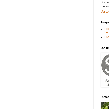
Socied
me au
Ver to
Progra
Pro
Fén
Pro
-SCJR
-Amep