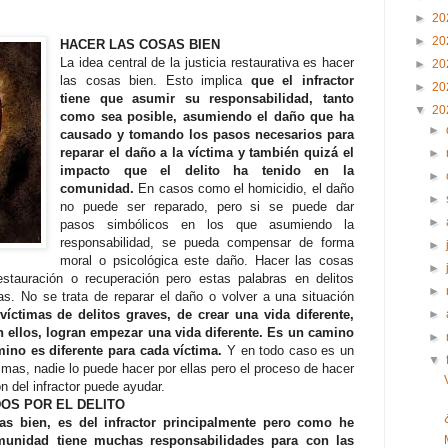
►
20
►
20
HACER LAS COSAS BIEN
La idea central de la justicia restaurativa es hacer
►
20
las cosas bien. Esto implica
que el infractor
►
20
tiene que asumir su responsabilidad, tanto
▼
20
como sea posible, asumiendo el daño que ha
►
causado y tomando los pasos necesarios para
reparar el daño a la víctima y también quizá el
►
impacto que el delito ha tenido en la
►
comunidad.
En casos como el homicidio, el daño
►
no puede ser reparado, pero si se puede dar
►
pasos simbólicos en los que asumiendo la
responsabilidad, se pueda compensar de forma
►
moral o psicológica este daño. Hacer las cosas
►
restauración o recuperación pero estas palabras en delitos
►
s. No se trata de reparar el daño o volver a una situación
 víctimas de delitos graves, de crear una vida diferente,
►
on ellos, logran empezar una vida diferente. Es un camino
►
mino es diferente para cada víctima.
Y en todo caso es un
▼
imas, nadie lo puede hacer por ellas pero el proceso de hacer
n del infractor puede ayudar.
OS POR EL DELITO
as bien, es del infractor principalmente pero como he
munidad tiene muchas responsabilidades para con las