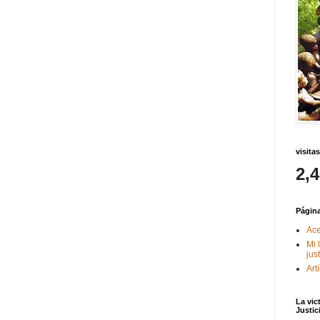
visitas
2,
Págin
Ace
Mi 
jus
Art
La vic
Justic