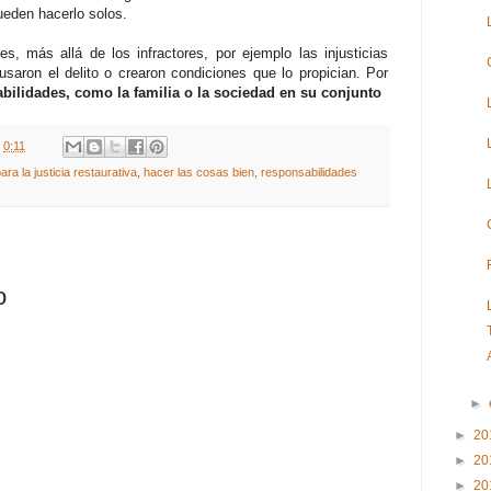
eden hacerlo solos.
s, más allá de los infractores, por ejemplo las injusticias
saron el delito o crearon condiciones que lo propician. Por
bilidades, como la familia o la sociedad en su conjunto
t
0:11
a la justicia restaurativa
,
hacer las cosas bien
,
responsabilidades
o
►
►
20
►
20
►
20