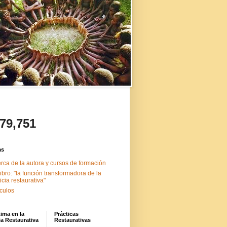
479,751
as
rca de la autora y cursos de formación
libro: "la función transformadora de la
ticia restaurativa"
ículos
tima en la
Prácticas
ia Restaurativa
Restaurativas