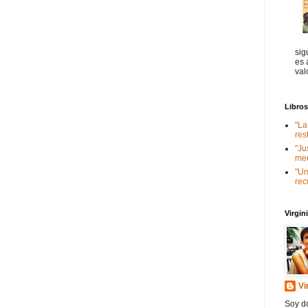
sig
es 
val
Libro
"La
res
"Ju
med
"Un
rec
Virgi
Vi
Soy do