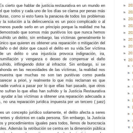
Es cierto que hablar de justicia restaurativa en un mundo en
►
20
el que todos y cada uno de los días se clama por penas más
►
20
duras, como si esto fuera la panacea de todos los problemas
►
20
y la solución a la delincuencia es un poco complicado o al
►
20
menos puede serlo en un principio porque la realidad me ha
demostrado que somos más punitivos los que nunca hemos
►
20
sufrido un delito, sin embargo, las víctimas generalmente lo
►
20
único que quieren es obtener una reparación o mitigación del
►
20
daño o del dolor que causó el delito en su vida.
Ser víctima
►
20
de un delito o una injusticia provoca indignación, ira,
humillación y venganza o deseo de compensar el daño
▼
20
sufrido, inflingiendo dolor al infractor. Sin embargo, si se
►
ahonda en las necesidades de las víctimas, la realidad nos
►
muestra que muchas no son tan punitivas como pueda
►
parecer a priori, y realmente lo que más reclaman es que
nadie vuelva a pasar por lo que ellas han pasado, que otros
►
no sufran lo que ellas han sufrido y la Justicia Restaurativa
►
 ayudar a las víctimas a obtener una reparación adecuada a
►
 no una reparación jurídica impuesta por un tercero ( juez)
►
es un concepto jurídico solamente, el delito afecta a seres
►
entes y distintos en cada persona. Sin embargo, la Justicia
►
os y procedimientos iguales para todos, llenos de burocracia
▼
es. Además la retribución se centra en la dimensión pública