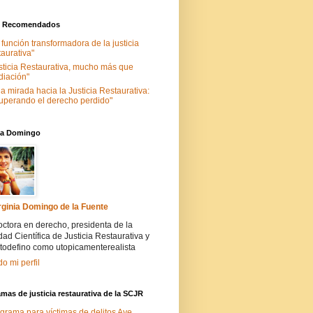
s Recomendados
 función transformadora de la justicia
taurativa"
sticia Restaurativa, mucho más que
iación"
a mirada hacia la Justicia Restaurativa:
uperando el derecho perdido"
nia Domingo
rginia Domingo de la Fuente
ctora en derecho, presidenta de la
ad Científica de Justicia Restaurativa y
todefino como utopicamenterealista
do mi perfil
mas de justicia restaurativa de la SCJR
grama para víctimas de delitos Ave