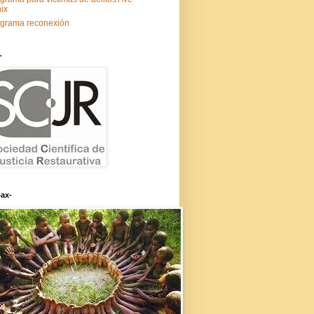
ix
grama reconexión
-
ax-