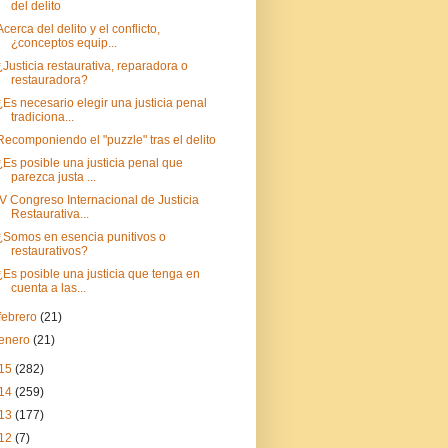
del delito
Acerca del delito y el conflicto,
¿conceptos equip...
¿Justicia restaurativa, reparadora o
restauradora?
¿Es necesario elegir una justicia penal
tradiciona...
Recomponiendo el "puzzle" tras el delito
¿Es posible una justicia penal que
parezca justa ...
IV Congreso Internacional de Justicia
Restaurativa...
¿Somos en esencia punitivos o
restaurativos?
¿Es posible una justicia que tenga en
cuenta a las...
febrero
(21)
enero
(21)
15
(282)
14
(259)
13
(177)
12
(7)