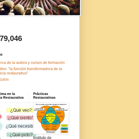
479,046
as
rca de la autora y cursos de formación
libro: "la función transformadora de la
ticia restaurativa"
ículos
tima en la
Prácticas
ia Restaurativa
Restaurativas
Instituto de