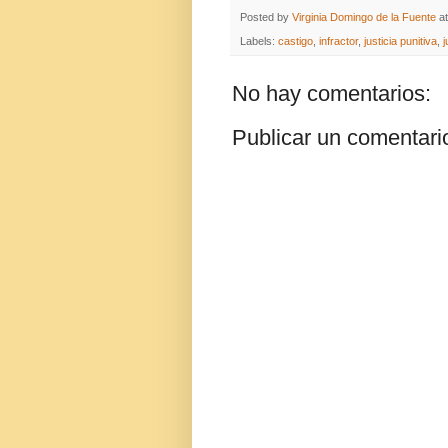
Posted by
Virginia Domingo de la Fuente
a
Labels:
castigo
,
infractor
,
justicia punitiva
,
j
No hay comentarios:
Publicar un comentari