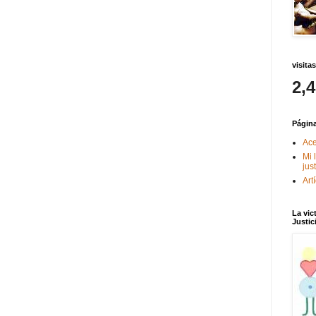
visitas
2,
Págin
Ace
Mi 
jus
Art
La vic
Justic