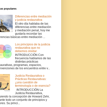
das populares
Diferencias entre mediación
y justicia restaurativa
El otro día hablaba de las
diferencias entre mediación
y mediación penal, hoy me
gustaría recordar las
erencias básicas entre mediación ...
Los principios de la justicia
restaurativa que no
debemos olvidar
INTRODUCCIÓN Con
frecuencia hablamos de las
distintas prácticas
taurativas, programas, espacios,
ervenciones de los encuentros entre v...
Justicia Restaurativa o
Prácticas Restaurativas:
¿una cuestión de
terminología o de esencia?
INTRODUCCIÓN La
Justicia Restaurativa,
uiendo la concepción de Howard Zehr,
ante todo un conjunto de principios y
ores. Su princi...