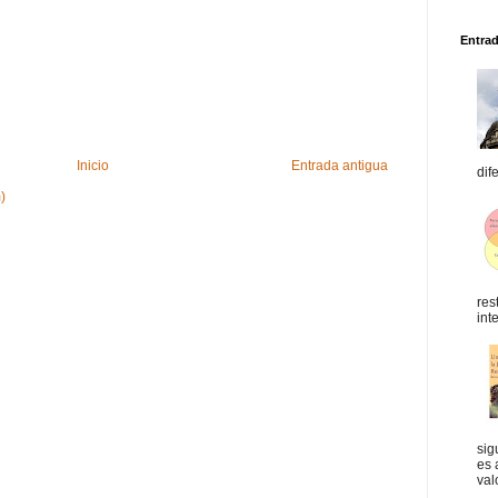
Entra
Inicio
Entrada antigua
dif
)
res
int
sig
es 
val