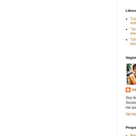
Libro
"La
res
"Ju
med
"Un
rec
Virgi
Vi
Soy do
Socied
me au
Ver to
Progra
Pro