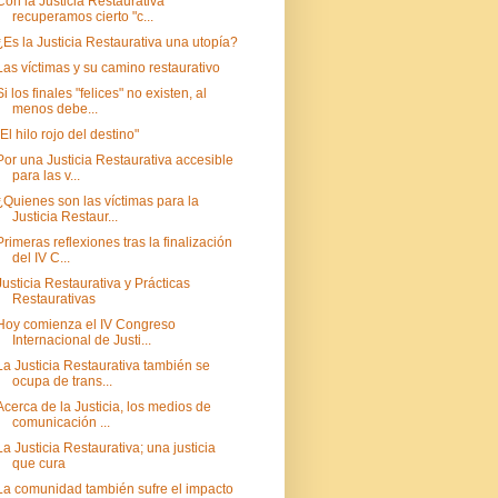
Con la Justicia Restaurativa
recuperamos cierto "c...
¿Es la Justicia Restaurativa una utopía?
Las víctimas y su camino restaurativo
Si los finales "felices" no existen, al
menos debe...
"El hilo rojo del destino"
Por una Justicia Restaurativa accesible
para las v...
¿Quienes son las víctimas para la
Justicia Restaur...
Primeras reflexiones tras la finalización
del IV C...
Justicia Restaurativa y Prácticas
Restaurativas
Hoy comienza el IV Congreso
Internacional de Justi...
La Justicia Restaurativa también se
ocupa de trans...
Acerca de la Justicia, los medios de
comunicación ...
La Justicia Restaurativa; una justicia
que cura
La comunidad también sufre el impacto