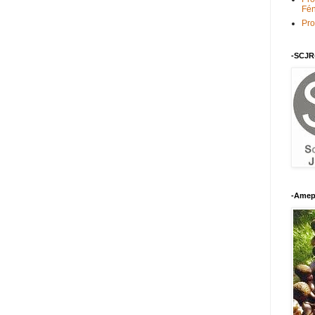
Fén
Pro
-SCJR
-Amep