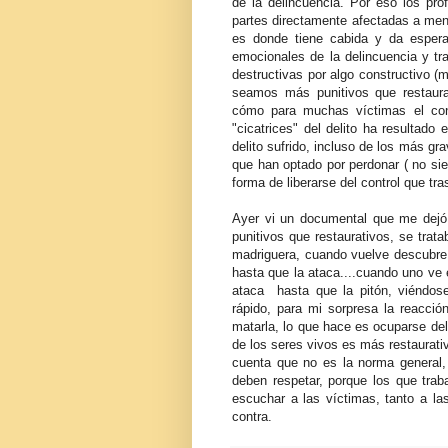
de la delincuencia. Por eso los pro
partes directamente afectadas a menu
es donde tiene cabida y da espera
emocionales de la delincuencia y t
destructivas por algo constructivo (
seamos más punitivos que restaur
cómo para muchas víctimas el cons
"cicatrices" del delito ha resultado
delito sufrido, incluso de los más g
que han optado por perdonar ( no sien
forma de liberarse del control que tras
Ayer vi un documental que me dejó 
punitivos que restaurativos, se trat
madriguera, cuando vuelve descubre 
hasta que la ataca....cuando uno ve 
ataca hasta que la pitón, viéndos
rápido, para mi sorpresa la reacció
matarla, lo que hace es ocuparse del
de los seres vivos es más restaurativ
cuenta que no es la norma general,
deben respetar, porque los que tra
escuchar a las víctimas, tanto a la
contra.