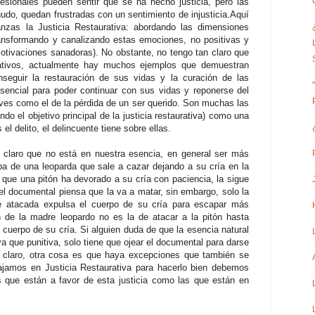
fesionales pueden sentir que se ha hecho justicia, pero las
do, quedan frustradas con un sentimiento de injusticia.
Aquí
nzas la Justicia Restaurativa: abordando las dimensiones
ransformando y canalizando estas emociones, no positivas y
motivaciones sanadoras). No obstante, no tengo tan claro que
ativos, actualmente hay muchos ejemplos que demuestran
eguir la restauración de sus vidas y la curación de las
 esencial para poder continuar con sus vidas y reponerse del
raves como el de la pérdida de un ser querido. Son muchas las
do el objetivo principal de la justicia restaurativa) como una
 el delito, el delincuente tiene sobre ellas.
claro que no está en nuestra esencia, en general ser más
aba de una leoparda que sale a cazar dejando a su cría en la
que una pitón ha devorado a su cría con paciencia, la sigue
el documental piensa que la va a matar, sin embargo, solo la
e atacada expulsa el cuerpo de su cría para escapar más
n de la madre leopardo no es la de atacar a la pitón hasta
 cuerpo de su cría. Si alguien duda de que la esencia natural
a que punitiva, solo tiene que ojear el documental para darse
 claro, otra cosa es que haya excepciones que también se
bajamos en Justicia Restaurativa para hacerlo bien debemos
s que están a favor de esta justicia como las que están en