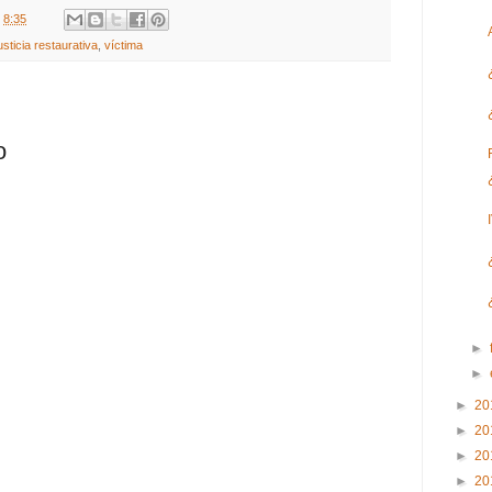
t
8:35
usticia restaurativa
,
víctima
o
►
►
►
20
►
20
►
20
►
20