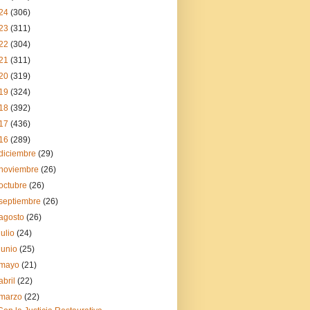
24
(306)
23
(311)
22
(304)
21
(311)
20
(319)
19
(324)
18
(392)
17
(436)
16
(289)
diciembre
(29)
noviembre
(26)
octubre
(26)
septiembre
(26)
agosto
(26)
julio
(24)
junio
(25)
mayo
(21)
abril
(22)
marzo
(22)