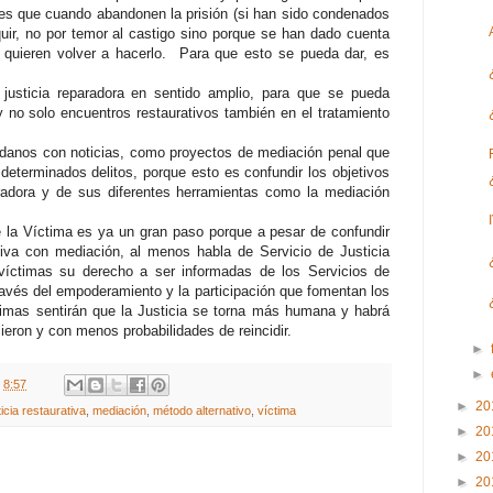
es que cuando abandonen la prisión (si han sido condenados
quir, no por temor al castigo sino porque se han dado cuenta
quieren volver a hacerlo. Para que esto se pueda dar, es
justicia reparadora en sentido amplio, para que se pueda
 y no solo encuentros restaurativos también en el tratamiento
.
adanos con noticias, como proyectos de mediación penal que
r determinados delitos, porque esto es confundir los objetivos
aradora y de sus diferentes herramientas como la mediación
e la Víctima es ya un gran paso porque a pesar de confundir
ativa con mediación, al menos habla de Servicio de Justicia
víctimas su derecho a ser informadas de los Servicios de
través del empoderamiento y la participación que fomentan los
timas sentirán que la Justicia se torna más humana y habrá
ieron y con menos probabilidades de reincidir.
►
►
t
8:57
►
20
ticia restaurativa
,
mediación
,
método alternativo
,
víctima
►
20
►
20
►
20