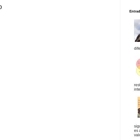
o
Entra
dif
res
int
sig
es 
val