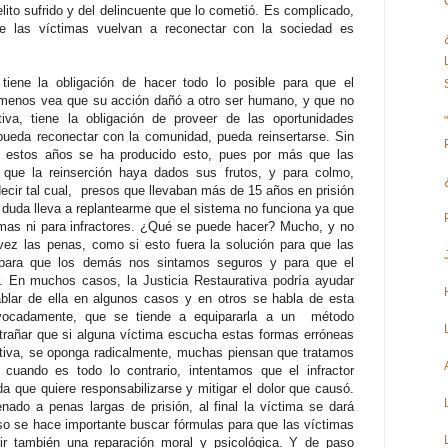
lito sufrido y del delincuente que lo cometió. Es complicado,
e las víctimas vuelvan a reconectar con la sociedad es
tiene la obligación de hacer todo lo posible para que el
l menos vea que su acción dañó a otro ser humano, y que no
tiva, tiene la obligación de proveer de las oportunidades
pueda reconectar con la comunidad, pueda reinsertarse. Sin
 estos años se ha producido esto, pues por más que las
 que la reinserción haya dados sus frutos, y para colmo,
 decir tal cual, presos que llevaban más de 15 años en prisión
 duda lleva a replantearme que el sistema no funciona ya que
timas ni para infractores. ¿Qué se puede hacer? Mucho, y no
vez las penas, como si esto fuera la solución para que las
, para que los demás nos sintamos seguros y para que el
ir. En muchos casos, la Justicia Restaurativa podría ayudar
lar de ella en algunos casos y en otros se habla de esta
ivocadamente, que se tiende a equipararla a un método
trañar que si alguna víctima escucha estas formas erróneas
rativa, se oponga radicalmente, muchas piensan que tratamos
 cuando es todo lo contrario, intentamos que el infractor
da que quiere responsabilizarse y mitigar el dolor que causó.
ado a penas largas de prisión, al final la víctima se dará
so se hace importante buscar fórmulas para que las víctimas
r también una reparación moral y psicológica. Y de paso