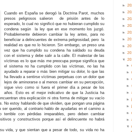
►
20
►
20
Cuando en España se derogó la Doctrina Parot, muchos
presos peligrosos salieron de prisión antes de lo
►
20
esperado, lo cual no significó que no hubieran cumplido su
►
20
condena según la ley que en ese momento los juzgó.
►
20
Probablemente debieron cambiar la ley antes, para no
►
20
beneficiar a delincuentes de extrema peligrosidad, pero la
realidad es que no lo hicieron. Sin embargo, un preso una
►
20
vez que ha cumplido su condena ha saldado su deuda
►
20
con el sistema y debe salir a la calle. El malestar de las
▼
20
víctimas es lo que más me preocupa porque significa que
►
el sistema no ha cumplido con las víctimas, no las ha
ayudado a reparar o más bien mitigar su dolor, lo que las
►
ha llevado a sentirse víctimas perpetuas con un dolor que
►
lejos de aminorarse o al menos cambiar en su percepción,
►
sigue vivo como si fuera el primer día a pesar de los
años. Esto es el mejor indicativo de que la Justicia ha
►
encuentran otra explicación ni otra forma de mitigar su vacío
►
s. No estoy hablando de que olviden, que pongan una página
►
 ser querido, al contrario hablo de ayudarlas en el camino a
►
ito terrible con pérdidas irreparables, pero deben cambiar
sitivos y constructivos porque así el delincuente no habrá
►
▼
 su vida, y que sientan que a pesar de todo, su vida no ha