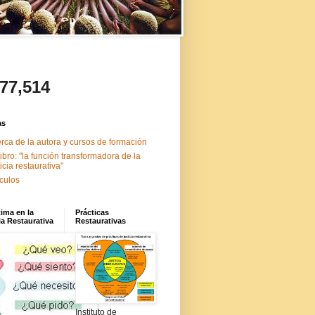
477,514
as
rca de la autora y cursos de formación
libro: "la función transformadora de la
ticia restaurativa"
ículos
tima en la
Prácticas
ia Restaurativa
Restaurativas
Instituto de