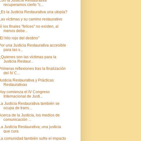
Con la Justicia Restaurativa
recuperamos cierto "c...
¿Es la Justicia Restaurativa una utopía?
Las víctimas y su camino restaurativo
Si los finales "felices" no existen, al
menos debe...
"El hilo rojo del destino"
Por una Justicia Restaurativa accesible
para las v...
¿Quienes son las víctimas para la
Justicia Restaur...
Primeras reflexiones tras la finalización
del IV C...
Justicia Restaurativa y Prácticas
Restaurativas
Hoy comienza el IV Congreso
Internacional de Justi...
La Justicia Restaurativa también se
ocupa de trans...
Acerca de la Justicia, los medios de
comunicación ...
La Justicia Restaurativa; una justicia
que cura
La comunidad también sufre el impacto