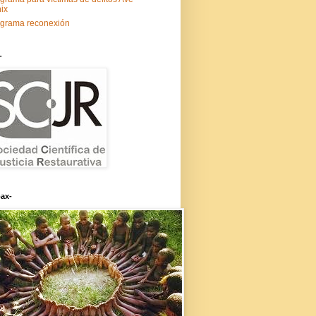
ix
grama reconexión
-
ax-