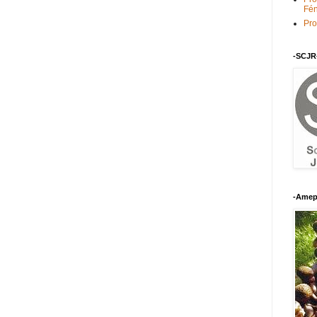
Fén
Pro
-SCJR
-Amep