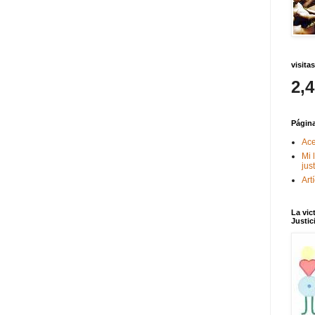
visitas
2,
Págin
Ace
Mi 
jus
Art
La vic
Justic