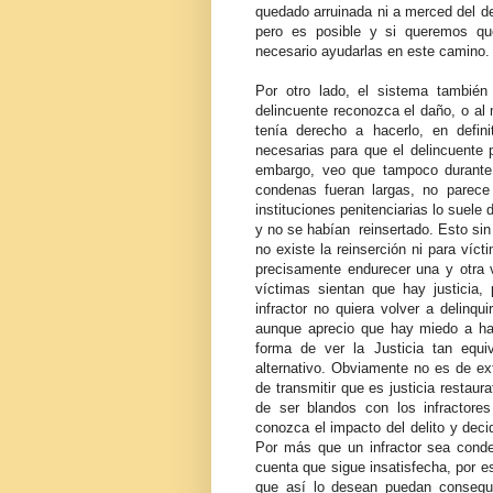
quedado arruinada ni a merced del de
pero es posible y si queremos qu
necesario ayudarlas en este camino.
Por otro lado, el sistema también 
delincuente reconozca el daño, o a
tenía derecho a hacerlo, en defini
necesarias para que el delincuente 
embargo, veo que tampoco durante
condenas fueran largas, no parece
instituciones penitenciarias lo suele
y no se habían reinsertado. Esto sin
no existe la reinserción ni para víc
precisamente endurecer una y otra 
víctimas sientan que hay justicia
infractor no quiera volver a delinqu
aunque aprecio que hay miedo a hab
forma de ver la Justicia tan equ
alternativo. Obviamente no es de ex
de transmitir que es justicia restau
de ser blandos con los infractores
conozca el impacto del delito y deci
Por más que un infractor sea conden
cuenta que sigue insatisfecha, por e
que así lo desean puedan consegui