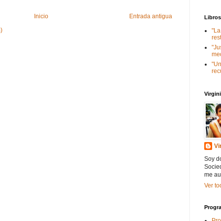
Inicio
Entrada antigua
Libro
)
"La
res
"Ju
med
"Un
rec
Virgi
Vi
Soy do
Socied
me au
Ver to
Progra
Pro