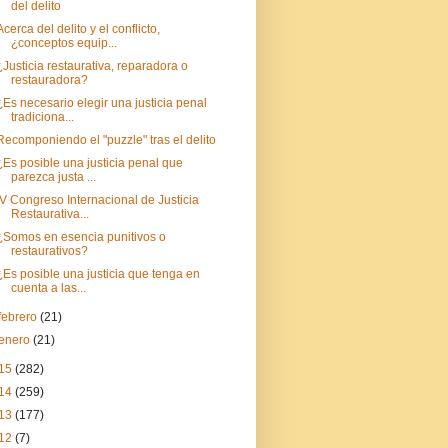
del delito
Acerca del delito y el conflicto,
¿conceptos equip...
¿Justicia restaurativa, reparadora o
restauradora?
¿Es necesario elegir una justicia penal
tradiciona...
Recomponiendo el "puzzle" tras el delito
¿Es posible una justicia penal que
parezca justa ...
IV Congreso Internacional de Justicia
Restaurativa...
¿Somos en esencia punitivos o
restaurativos?
¿Es posible una justicia que tenga en
cuenta a las...
febrero
(21)
enero
(21)
15
(282)
14
(259)
13
(177)
12
(7)