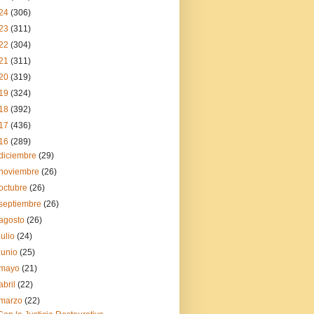
24
(306)
23
(311)
22
(304)
21
(311)
20
(319)
19
(324)
18
(392)
17
(436)
16
(289)
diciembre
(29)
noviembre
(26)
octubre
(26)
septiembre
(26)
agosto
(26)
julio
(24)
junio
(25)
mayo
(21)
abril
(22)
marzo
(22)