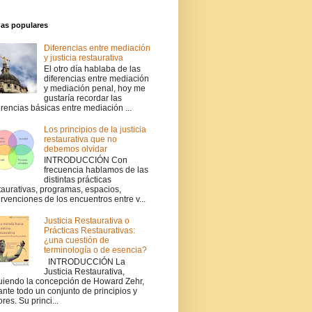
das populares
Diferencias entre mediación
y justicia restaurativa
El otro día hablaba de las
diferencias entre mediación
y mediación penal, hoy me
gustaría recordar las
erencias básicas entre mediación ...
Los principios de la justicia
restaurativa que no
debemos olvidar
INTRODUCCIÓN Con
frecuencia hablamos de las
distintas prácticas
taurativas, programas, espacios,
ervenciones de los encuentros entre v...
Justicia Restaurativa o
Prácticas Restaurativas:
¿una cuestión de
terminología o de esencia?
INTRODUCCIÓN La
Justicia Restaurativa,
uiendo la concepción de Howard Zehr,
ante todo un conjunto de principios y
ores. Su princi...