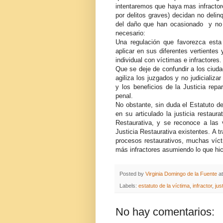
intentaremos que haya mas infractor
por delitos graves) decidan no delin
del daño que han ocasionado y no 
necesario:
Una regulación que favorezca esta 
aplicar en sus diferentes vertientes
individual con víctimas e infractores
Que se deje de confundir a los ciud
agiliza los juzgados y no judicializa
y los beneficios de la Justicia rep
penal.
No obstante, sin duda el Estatuto d
en su articulado la justicia restaur
Restaurativa, y se reconoce a las 
Justicia Restaurativa existentes. A 
procesos restaurativos, muchas víc
más infractores asumiendo lo que hic
Posted by
Virginia Domingo de la Fuente
a
Labels:
estatuto de la víctima
,
infractor
,
jus
No hay comentarios: