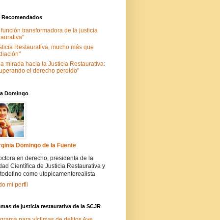
s Recomendados
 función transformadora de la justicia
taurativa"
sticia Restaurativa, mucho más que
iación"
a mirada hacia la Justicia Restaurativa:
uperando el derecho perdido"
nia Domingo
rginia Domingo de la Fuente
ctora en derecho, presidenta de la
ad Científica de Justicia Restaurativa y
todefino como utopicamenterealista
do mi perfil
mas de justicia restaurativa de la SCJR
grama para víctimas de delitos Ave